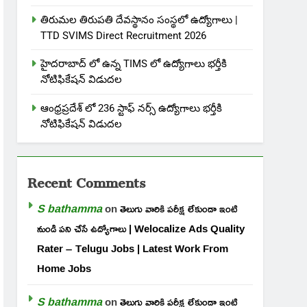
తిరుమల తిరుపతి దేవస్థానం సంస్థలో ఉద్యోగాలు |
TTD SVIMS Direct Recruitment 2026
హైదరాబాద్ లో ఉన్న TIMS లో ఉద్యోగాలు భర్తీకి
నోటిఫికేషన్ విడుదల
ఆంధ్రప్రదేశ్ లో 236 స్టాఫ్ నర్స్ ఉద్యోగాలు భర్తీకి
నోటిఫికేషన్ విడుదల
Recent Comments
S bathamma
on
తెలుగు వారికి పరీక్ష లేకుండా ఇంటి
నుండి పని చేసే ఉద్యోగాలు | Welocalize Ads Quality
Rater – Telugu Jobs | Latest Work From
Home Jobs
S bathamma
on
తెలుగు వారికి పరీక్ష లేకుండా ఇంటి