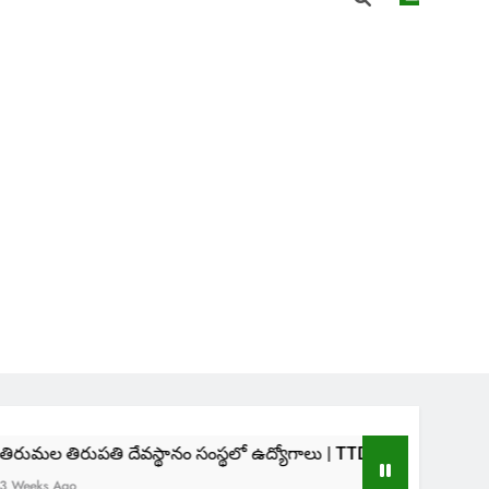
తి దేవస్థానం సంస్థలో ఉద్యోగాలు | TTD SVIMS Direct Recruitment 