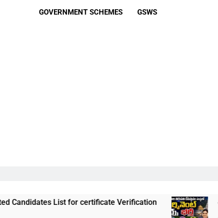
GOVERNMENT SCHEMES
GSWS
 List for certificate Verification
తిరుమల తిరుప
3 Weeks Ago