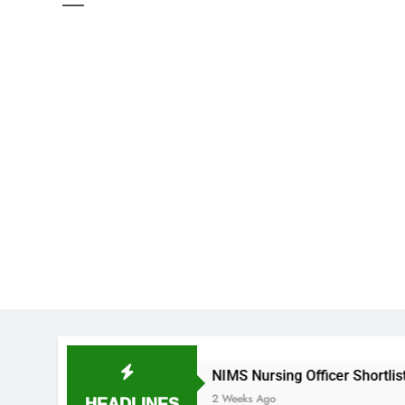
ుదల
NIMS Nursing Officer Shortlisted Candidates
HEADLINES
2 Weeks Ago