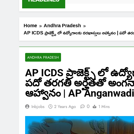
Home
Andhra Pradesh
AP ICDS ప్రాజెక్ట్స్ లో ఉద్యోగాలకు దరఖాస్తులు ఆహ్వానం | 
ANDHRA PRADESH
AP ICDS ప్రాజెక్ట్స్ లో ఉద
పదో తరగతి అర్హతతో అంగన్వ
ఆహ్వానం | AP Anganwad
0
Inbjobs
2 Years Ago
1 Mins