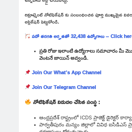
రిక్రూట్మెంట్ నోటిఫికేషన్ కు సంబంధించిన పూర్తి ముఖ్యమైన వి
అప్లికేషన్ పెట్టుకోండి.
పదో తరగతి అర్హతతో 32,438 ఉద్యోగాలు – Click her
ప్రతి రోజు ఇలాంటి ఉద్యోగాలు సమాచారం మీ మొబైల
వెంటనే జాయిన్ అవ్వండి.
Join Our What’s App Channel
Join Our Telegram Channel
నోటిఫికేషన్ విడుదల చేసిన సంస్థ :
ఆంధ్రప్రదేశ్ రాష్ట్రంలో ICDS ప్రాజెక్ట్ డైరెక్టర
పార్వతీపురం మన్యం జిల్లాలో వివిధ ఐసిడిఎస్ ప్
దరఖాస్తులు కోరుతున్నారు.