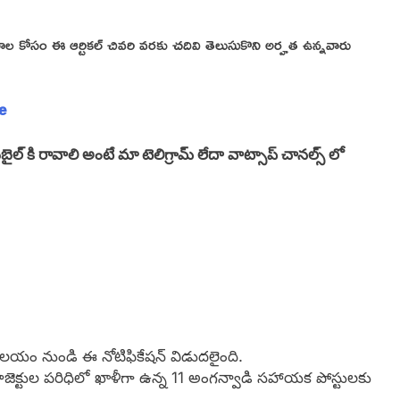
వరాల కోసం ఈ ఆర్టికల్ చివరి వరకు చదివి తెలుసుకొని అర్హత ఉన్నవారు
e
్ కి రావాలి అంటే మా టెలిగ్రామ్ లేదా వాట్సాప్ చానల్స్ లో
్ కార్యాలయం నుండి ఈ నోటిఫికేషన్ విడుదలైంది.
రాజెక్టుల పరిధిలో ఖాళీగా ఉన్న 11 అంగన్వాడి సహాయక పోస్టులకు