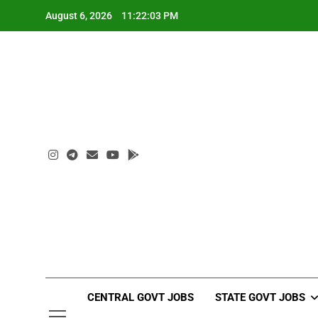
Skip
August 6, 2026
11:22:04 PM
to
content
CENTRAL GOVT JOBS
STATE GOVT JOBS