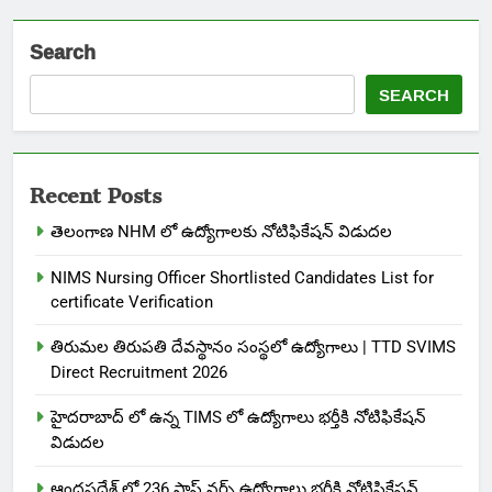
Search
SEARCH
Recent Posts
తెలంగాణ NHM లో ఉద్యోగాలకు నోటిఫికేషన్ విడుదల
NIMS Nursing Officer Shortlisted Candidates List for
certificate Verification
తిరుమల తిరుపతి దేవస్థానం సంస్థలో ఉద్యోగాలు | TTD SVIMS
Direct Recruitment 2026
హైదరాబాద్ లో ఉన్న TIMS లో ఉద్యోగాలు భర్తీకి నోటిఫికేషన్
విడుదల
ఆంధ్రప్రదేశ్ లో 236 స్టాఫ్ నర్స్ ఉద్యోగాలు భర్తీకి నోటిఫికేషన్