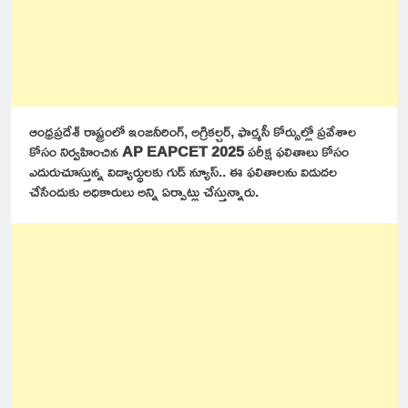
ఆంధ్రప్రదేశ్ రాష్ట్రంలో ఇంజనీరింగ్, అగ్రికల్చర్, ఫార్మసీ కోర్సుల్లో ప్రవేశాల
కోసం నిర్వహించిన
AP EAPCET 2025
పరీక్ష ఫలితాలు కోసం
ఎదురుచూస్తున్న విద్యార్థులకు గుడ్ న్యూస్.. ఈ ఫలితాలను విడుదల
చేసేందుకు అధికారులు అన్ని ఏర్పాట్లు చేస్తున్నారు.