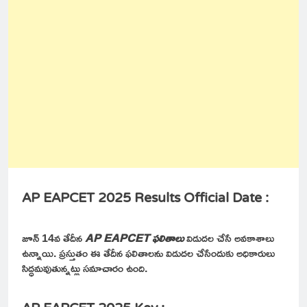
AP EAPCET 2025 Results Official Date :
జూన్ 14వ తేదీన
AP EAPCET ఫలితాలు
విడుదల చేసే అవకాశాలు
ఉన్నాయి. ప్రస్తుతం ఈ తేదీన ఫలితాలను విడుదల చేసేందుకు అధికారులు
సిద్ధమవుతున్నట్లు సమాచారం ఉంది.