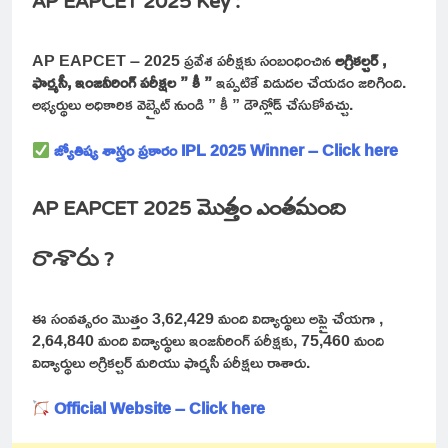
AP EAPCET 2025 Key :
AP EAPCET – 2025 ప్రవేశ పరీక్షకు సంబంధించిన
అగ్రికల్చర్ ,
ఫార్మసీ, ఇంజనీరింగ్ పరీక్షల ” కీ ”
ఇప్పటికే విడుదల చేయడం జరిగింది.
అభ్యర్థులు అధికారిక వెబ్సైట్ నుండి ” కీ ” డౌన్లోడ్ చేసుకోవచ్చు.
జ్యోతిష్య శాస్త్రం ప్రకారం IPL 2025 Winner – Click here
AP EAPCET 2025 మొత్తం ఎంతమంది
రాశారు ?
ఈ సంవత్సరం మొత్తం 3,62,429 మంది విద్యార్థులు అప్లై చేయగా ,
2,64,840 మంది విద్యార్థులు ఇంజనీరింగ్ పరీక్షకు, 75,460 మంది
విద్యార్థులు అగ్రికల్చర్ మరియు ఫార్మసీ పరీక్షలు రాశారు.
Official Website – Click here