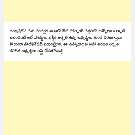
ఆంధ్రప్రదేశ్ పశు సంవర్ధక శాఖలో ఔట్ సోర్సింగ్ పద్ధతిలో ఉద్యోగాలు ల్యాబ్
అటెండెంట్ అనే పోస్టులు భర్తీకి అర్హత ఉన్న అభ్యర్థులు నుండి దరఖాస్తులు
కోరుతూ నోటిఫికేషన్ విడుదలైంది. ఈ ఉద్యోగాలకు పదో తరగతి అర్హత
కలిగిన అభ్యర్థులు అప్లై చేసుకోవచ్చు.