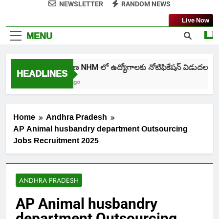
NEWSLETTER
RANDOM NEWS
Live Now
MENU
తెలంగాణ NHM లో ఉద్యోగాలకు నోటిఫికేషన్ విడుదల
HEADLINES
5 Days Ago
Home
Andhra Pradesh
AP Animal husbandry department Outsourcing
Jobs Recruitment 2025
ANDHRA PRADESH
AP Animal husbandry
department Outsourcing