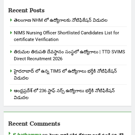
Recent Posts
తెలంగాణ NHM లో ఉద్యోగాలకు నోటిఫికేషన్ విడుదల
NIMS Nursing Officer Shortlisted Candidates List for
certificate Verification
తిరుమల తిరుపతి దేవస్థానం సంస్థలో ఉద్యోగాలు | TTD SVIMS
Direct Recruitment 2026
హైదరాబాద్ లో ఉన్న TIMS లో ఉద్యోగాలు భర్తీకి నోటిఫికేషన్
విడుదల
ఆంధ్రప్రదేశ్ లో 236 స్టాఫ్ నర్స్ ఉద్యోగాలు భర్తీకి నోటిఫికేషన్
విడుదల
Recent Comments
S bathamma
on
తెలుగు వారికి పరీక్ష లేకుండా ఇంటి నుండి పని చేసే