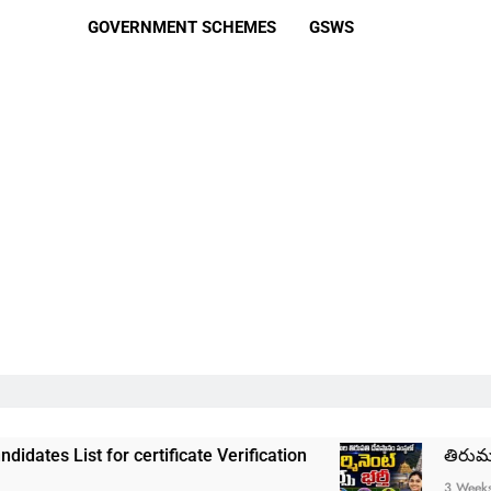
GOVERNMENT SCHEMES
GSWS
certificate Verification
తిరుమల తిరుపతి దేవస్థా
3 Weeks Ago