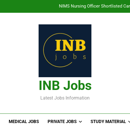
తిరుమల తిరుపతి దేవస్థానం సంస్థలో ఉద్యోగ
హైదరాబాద్ లో ఉన్న TI
తెలంగా
NIMS Nursing Officer Shortlisted Cand
తిరుమల తిరుపతి దేవస్థానం సంస్థలో ఉద్యోగ
హైదరాబాద్ లో ఉన్న TI
INB Jobs
Latest Jobs Information
MEDICAL JOBS
PRIVATE JOBS
STUDY MATERIAL