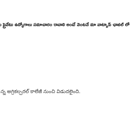
రైవేటు ఉద్యోగాలు సమాచారం రావాలి అంటే వెంటనే మా వాట్సాప్ ఛానల్ లో
ఉన్న అగ్రికల్చరల్ కాలేజీ నుంచి విడుదలైంది.