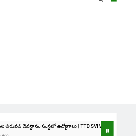
నం సంస్థలో ఉద్యోగాలు | TTD SVIMS Direct Recruitment 2026