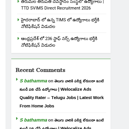
తిరుమల తిరుపతి దేవస్థానం సంస్థలో ఉద్యోగాలు |
TTD SVIMS Direct Recruitment 2026
హైదరాబాద్ లో ఉన్న TIMS లో ఉద్యోగాలు భర్తీకి
నోటిఫికేషన్ విడుదల
ఆంధ్రప్రదేశ్ లో 236 స్టాఫ్ నర్స్ ఉద్యోగాలు భర్తీకి
నోటిఫికేషన్ విడుదల
Recent Comments
S bathamma
on
తెలుగు వారికి పరీక్ష లేకుండా ఇంటి
నుండి పని చేసే ఉద్యోగాలు | Welocalize Ads
Quality Rater – Telugu Jobs | Latest Work
From Home Jobs
S bathamma
on
తెలుగు వారికి పరీక్ష లేకుండా ఇంటి
నుండి పని చేసే ఉద్యోగాలు | Welocalize Ads