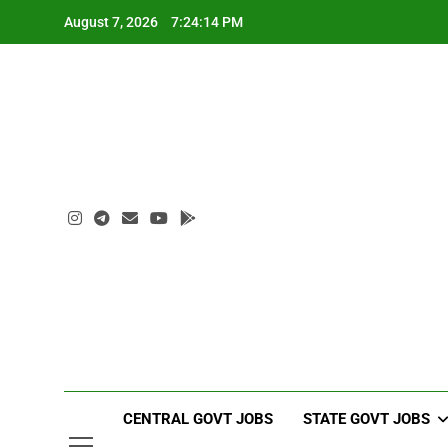
Skip
August 7, 2026
7:24:15 PM
to
content
CENTRAL GOVT JOBS
STATE GOVT JOBS