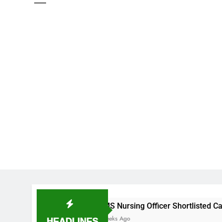
NIMS Nursing Officer Shortlisted Candidates List for 
HEADLINES
2 Weeks Ago