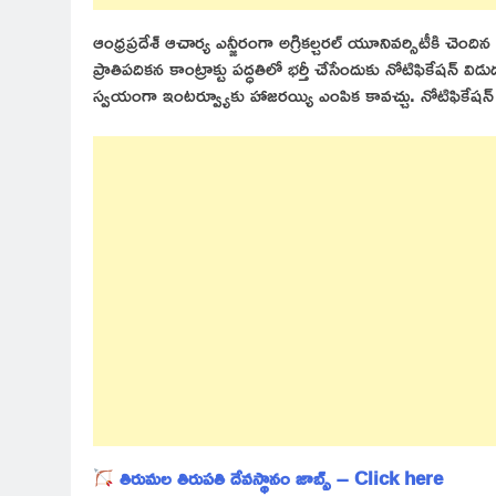
ఆంధ్రప్రదేశ్ ఆచార్య ఎన్జీరంగా అగ్రికల్చరల్ యూనివర్సిటీకి చెందిన అ
ప్రాతిపదికన కాంట్రాక్టు పద్ధతిలో భర్తీ చేసేందుకు నోటిఫికేషన్ వి
స్వయంగా ఇంటర్వ్యూకు హాజరయ్యి ఎంపిక కావచ్చు. నోటిఫికేషన్ పూ
తిరుమల తిరుపతి దేవస్థానం జాబ్స్ – Click here