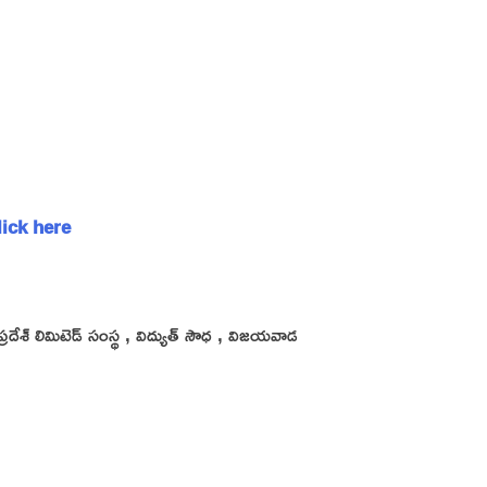
Click here
్రప్రదేశ్ లిమిటెడ్ సంస్థ , విద్యుత్ సౌధ , విజయవాడ