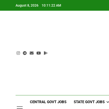
Skip
August 8, 2026
10:11:23 AM
to
content
CENTRAL GOVT JOBS
STATE GOVT JOBS