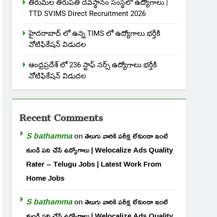
తిరుమల తిరుపతి దేవస్థానం సంస్థలో ఉద్యోగాలు |
TTD SVIMS Direct Recruitment 2026
హైదరాబాద్ లో ఉన్న TIMS లో ఉద్యోగాలు భర్తీకి
నోటిఫికేషన్ విడుదల
ఆంధ్రప్రదేశ్ లో 236 స్టాఫ్ నర్స్ ఉద్యోగాలు భర్తీకి
నోటిఫికేషన్ విడుదల
Recent Comments
S bathamma
on
తెలుగు వారికి పరీక్ష లేకుండా ఇంటి
నుండి పని చేసే ఉద్యోగాలు | Welocalize Ads Quality
Rater – Telugu Jobs | Latest Work From
Home Jobs
S bathamma
on
తెలుగు వారికి పరీక్ష లేకుండా ఇంటి
నుండి పని చేసే ఉద్యోగాలు | Welocalize Ads Quality