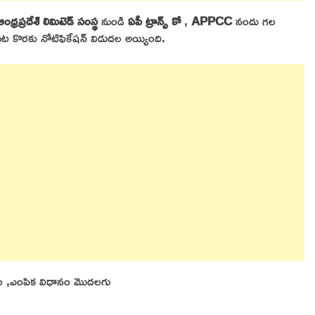
ఆంధ్రప్రదేశ్ లిమిటెడ్ సంస్థ
నుండి
ఏపీ ట్రాన్స్ కో
,
APPCC
నందు గల
ేయుట కొరకు నోటిఫికేషన్ విడుదల అయ్యింది.
ధానం ,ఎంపిక విధానం మొదలగు