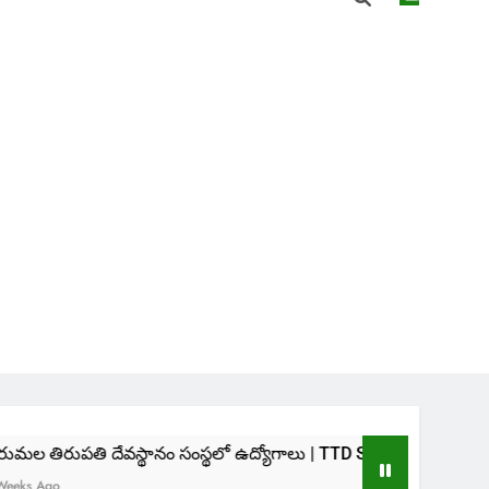
ేవస్థానం సంస్థలో ఉద్యోగాలు | TTD SVIMS Direct Recruitment 2026