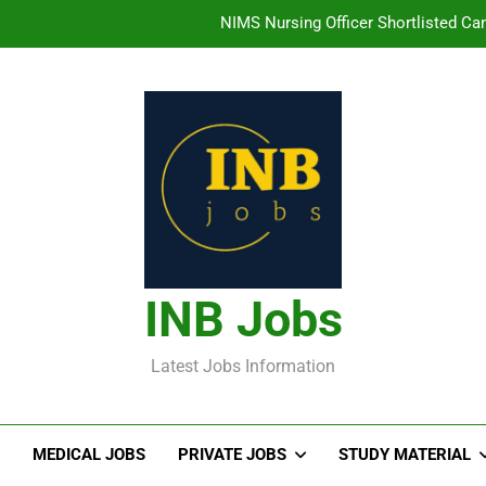
తిరుమల తిరుపతి దేవస్థానం సంస్థలో ఉద్యోగ
హైదరాబాద్ లో ఉన్న TI
తెలంగా
NIMS Nursing Officer Shortlisted Cand
తిరుమల తిరుపతి దేవస్థానం సంస్థలో ఉద్యోగ
హైదరాబాద్ లో ఉన్న TI
INB Jobs
Latest Jobs Information
MEDICAL JOBS
PRIVATE JOBS
STUDY MATERIAL