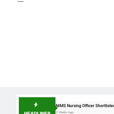
NIMS Nursing Officer Shortlisted Candidates List
HEADLINES
2 Weeks Ago