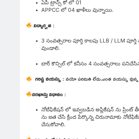
ఏపీ ట్రాన్స్ కో లో 01
APPCC లో 04 ఖాళీలు వున్నాయి.
విద్యార్హత
:
3 సంవత్సరాల పూర్తి కాలపు LLB / LLM పూర్తి చేస
వుండాలి.
బార్ కౌన్సిల్ లో కనీసం 4 సంవత్సరాలు పనిచేస
గరిష్ట వయస్సు
: వయో పరిమితి లేదు.ఎంత వయస్సు వున్న వ
దరఖాస్తు విధానం
:
నోటిఫికేషన్ లో ఇవ్వబడిన అప్లికేషన్ ను ప్రింట్ 
ను జత చేసి క్రింద పేర్కొన్న చిరునామాకు నోటి
చేసుకోవాలి.