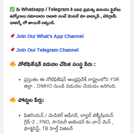
మీ Whatsapp / Telegram కి వివిధ ప్రభుత్వ మరియు ప్రైవేటు
ఉద్యోగాలు సమాచారం రావాలి అంటే వెంటనే మా వాట్సాప్ , టెలిగ్రామ్
ఛానల్స్ లో జాయిన్ అవ్వండి.
Join Our What’s App Channel
Join Our Telegram Channel
నోటిఫికేషన్ విడుదల చేసిన సంస్థ పేరు :
ప్రస్తుతం ఈ నోటిఫికేషన్ ఆంధ్రప్రదేశ్ రాష్ట్రంలోని YSR
జిల్లా , DMHO నుండి విడుదల చేయడం జరిగింది.
పోస్టుల పేర్లు:
ఫిజిసియన్ / మెడికల్ ఆఫీసర్, ల్యాబ్ టెక్నీషియన్
గ్రేడ్-2 , FNO, సానిటరీ అటెండర్ కం వాచ్ మెన్ ,
ఫార్మసిస్ట్, TB హెల్త్ విజిటర్