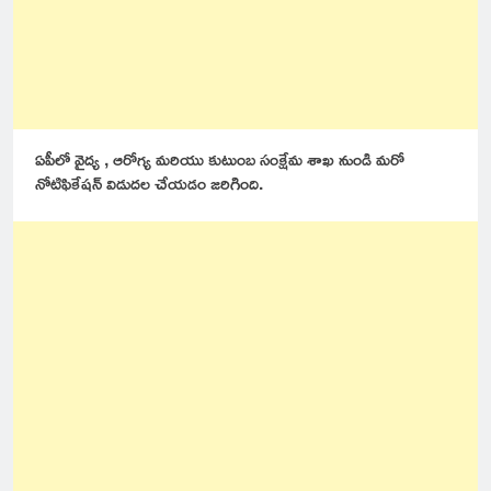
ఏపీలో వైద్య , ఆరోగ్య మరియు కుటుంబ సంక్షేమ శాఖ నుండి మరో
నోటిఫికేషన్ విడుదల చేయడం జరిగింది.