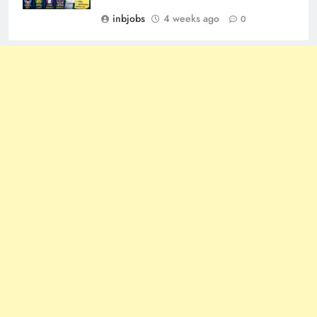
inbjobs
4 weeks ago
0