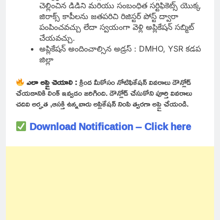
చెల్లించిన డిడిని మరియు సంబంధిత సర్టిఫికెట్స్ యొక్క
జిరాక్స్ కాపీలను జతపరిచి రిజిస్టర్ పోస్ట్ ద్వారా
పంపించవచ్చు లేదా స్వయంగా వెళ్లి అప్లికేషన్ సబ్మిట్
చేయవచ్చు.
అప్లికేషన్ అందించాల్సిన అడ్రస్ : DMHO, YSR కడప
జిల్లా
ఎలా అప్లై చెయాలి :
క్రింద మీకోసం నోటిఫికేషన్ వివరాలు డౌన్లోడ్
చేయడానికి లింక్ ఇవ్వడం జరిగింది. డౌన్లోడ్ చేసుకోని పూర్తి వివరాలు
చదివి అర్హత ,ఆసక్తి ఉన్నవారు అప్లికేషన్ నింపి త్వరగా అప్లై చేయండి.
Download Notification – Click here