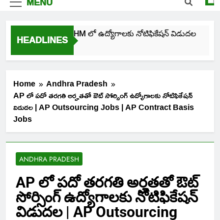
MENU
తెలంగాణ NHM లో ఉద్యోగాలకు నోటిఫికేషన్ విడుదల
HEADLINES
4 Days Ago
Home
Andhra Pradesh
AP లో పదో తరగతి అర్హతతో ఔట్ సోర్సింగ్ ఉద్యోగాలకు నోటిఫికేషన్
విడుదల | AP Outsourcing Jobs | AP Contract Basis
Jobs
ANDHRA PRADESH
AP లో పదో తరగతి అర్హతతో ఔట్
సోర్సింగ్ ఉద్యోగాలకు నోటిఫికేషన్
విడుదల | AP Outsourcing