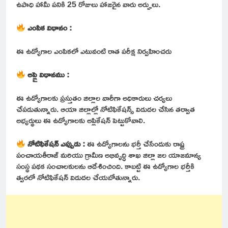
ఉపాధి హామీ పనికి 25 రోజులు హాజరైన వారు అర్హులు.
ఎంపిక విధానం :
ఈ ఉద్యోగాల ఎంపికలో ఎటువంటి రాత పరీక్ష నిర్వహించరు
అప్లై విధానము :
ఈ ఉద్యోగాలకు ప్రస్తుతం జిల్లాల వారీగా అధికారులు చర్యలు
చేపడుతున్నారు. ఆయా జిల్లాల్లో నోటిఫికేషన్స్ విడుదల చేసిన తర్వాత
అభ్యర్థులు ఈ ఉద్యోగాలకు అప్లికేషన్ పెట్టుకోవాలి.
నోటిఫికేషన్ ఎప్పుడు :
ఈ ఉద్యోగాలను భర్తీ చేసేందుకు రాష్ట్ర
పంచాయతీరాజ్ మరియు గ్రామీణ అభివృద్ధి శాఖ జిల్లా జల యాజమాన్య
సంస్థ పథక సంచాలకులను ఆదేశించింది. కాబట్టి ఈ ఉద్యోగాల భర్తీకి
త్వరలో నోటిఫికేషన్ విడుదల చేయబోతున్నారు.