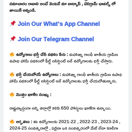
సమాచారం రావాలి అంటే వెంటనే మా వాట్సాప్ , టెలిగ్రామ్ ఛానల్స్ లో
జాయిన్ అవ్వండి.
Join Our What’s App Channel
Join Our Telegram Channel
ఉద్యోగాలు భర్తీ చేసే పథకం పేరు :
మహాత్మా గాంధీ జాతీయ గ్రామీణ
ఉపాధి హామీ పథకంలో ఫీల్డ్ అసిస్టెంట్ అనే ఉద్యోగాలను భర్తీ చేస్తారు.
భర్తీ చేయబోయే ఉద్యోగాలు :
మహాత్మా గాంధీ జాతీయ గ్రామీణ ఉపాధి
హామీ పథకంలో ఫీల్డ్ అసిస్టెంట్ అనే ఉద్యోగాలను భర్తీ చేయబోతున్నారు.
మొత్తం ఖాళీల సంఖ్య :
రాష్ట్రవ్యాప్తంగా అన్ని జిల్లాల్లో కలిపి 650 పోస్టులు ఖాళీగా ఉన్నాయి.
అర్హతలు :
ఈ ఉద్యోగాలకు 2021-22 , 2022-23 , 2023-24 ,
2024-25 సంవత్సరాల్లో , ఏదైనా ఒక సంవత్సరంలో మేట్ లేదా కూలీగా