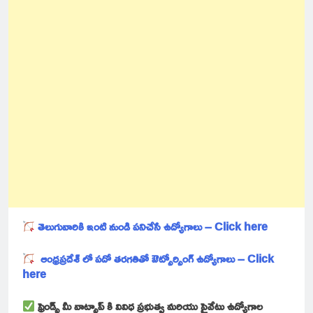
తెలుగువారికి ఇంటి నుండి పనిచేసే ఉద్యోగాలు – Click here
ఆంధ్రప్రదేశ్ లో పదో తరగతితో ఔట్సోర్సింగ్ ఉద్యోగాలు – Click
here
ఫ్రెండ్స్ మీ వాట్సాప్ కి వివిధ ప్రభుత్వ మరియు ప్రైవేటు ఉద్యోగాల