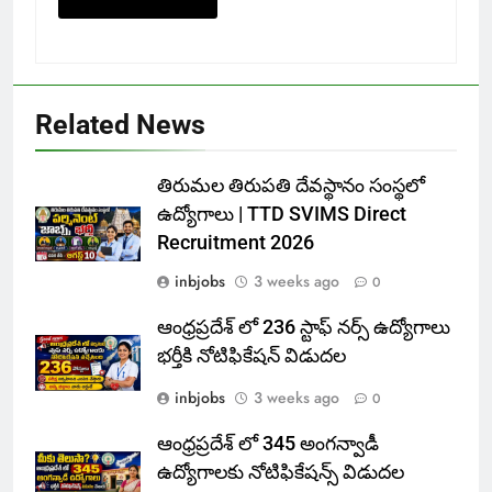
Related News
తిరుమల తిరుపతి దేవస్థానం సంస్థలో
ఉద్యోగాలు | TTD SVIMS Direct
Recruitment 2026
inbjobs
3 weeks ago
0
ఆంధ్రప్రదేశ్ లో 236 స్టాఫ్ నర్స్ ఉద్యోగాలు
భర్తీకి నోటిఫికేషన్ విడుదల
inbjobs
3 weeks ago
0
ఆంధ్రప్రదేశ్ లో 345 అంగన్వాడీ
ఉద్యోగాలకు నోటిఫికేషన్స్ విడుదల