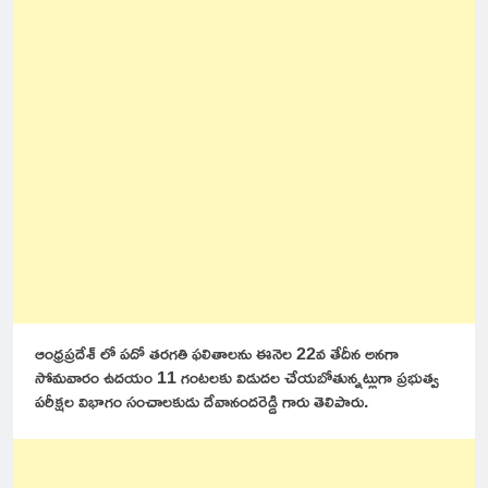
ఆంధ్రప్రదేశ్ లో పదో తరగతి ఫలితాలను ఈనెల 22వ తేదీన అనగా
సోమవారం ఉదయం 11 గంటలకు విడుదల చేయబోతున్నట్లుగా ప్రభుత్వ
పరీక్షల విభాగం సంచాలకుడు దేవానందరెడ్డి గారు తెలిపారు.