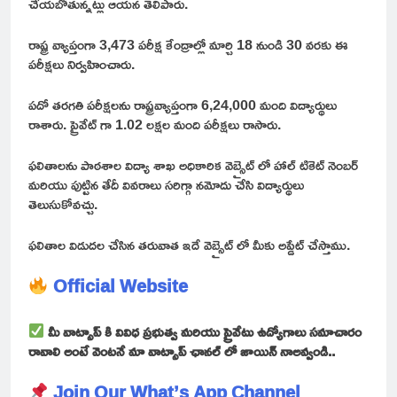
చేయబోతున్నట్లు ఆయన తెలిపారు.
రాష్ట్ర వ్యాప్తంగా 3,473 పరీక్ష కేంద్రాల్లో మార్చి 18 నుండి 30 వరకు ఈ
పరీక్షలు నిర్వహించారు.
పదో తరగతి పరీక్షలను రాష్ట్రవ్యాప్తంగా 6,24,000 మంది విద్యార్థులు
రాశారు. ప్రైవేట్ గా 1.02 లక్షల మంది పరీక్షలు రాసారు.
ఫలితాలను పాఠశాల విద్యా శాఖ అధికారిక వెబ్సైట్ లో హాల్ టికెట్ నెంబర్
మరియు పుట్టిన తేదీ వివరాలు సరిగ్గా నమోదు చేసి విద్యార్థులు
తెలుసుకోవచ్చు.
ఫలితాల విడుదల చేసిన తరువాత ఇదే వెబ్సైట్ లో మీకు అప్డేట్ చేస్తాము.
Official Website
మీ వాట్సాప్ కి వివిధ ప్రభుత్వ మరియు ప్రైవేటు ఉద్యోగాలు సమాచారం
రావాలి అంటే వెంటనే మా వాట్సాప్ ఛానల్ లో జాయిన్ నాఅవ్వండి..
Join Our What’s App Channel