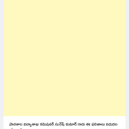
పాఠశాల విద్యాశాఖ కమిషనర్ సురేష్ కుమార్ గారు ఈ ఫలితాలు విడుదల