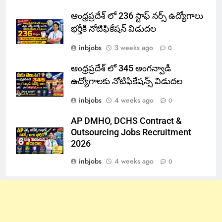
ఆంధ్రప్రదేశ్ లో 236 స్టాఫ్ నర్స్ ఉద్యోగాలు
భర్తీకి నోటిఫికేషన్ విడుదల
inbjobs
3 weeks ago
0
ఆంధ్రప్రదేశ్ లో 345 అంగన్వాడీ
ఉద్యోగాలకు నోటిఫికేషన్స్ విడుదల
inbjobs
4 weeks ago
0
AP DMHO, DCHS Contract &
Outsourcing Jobs Recruitment
2026
inbjobs
4 weeks ago
0