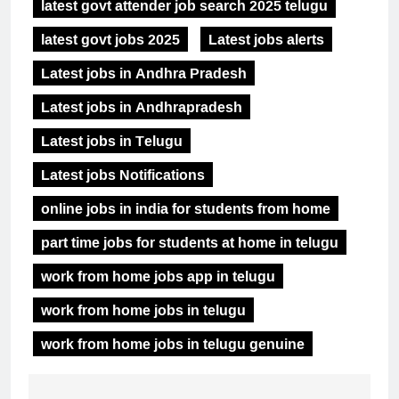
latest govt attender job search 2025 telugu
latest govt jobs 2025
Latest jobs alerts
Latest jobs in Andhra Pradesh
Latest jobs in Andhrapradesh
Latest jobs in Telugu
Latest jobs Notifications
online jobs in india for students from home
part time jobs for students at home in telugu
work from home jobs app in telugu
work from home jobs in telugu
work from home jobs in telugu genuine