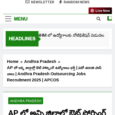
NEWSLETTER
RANDOM NEWS
Live Now
MENU
తెలంగాణ NHM లో ఉద్యోగాలకు నోటిఫికేషన్ విడుదల
HEADLINES
6 Days Ago
Home
Andhra Pradesh
AP లో అన్ని జిల్లాల్లో ఔట్ సోర్సింగ్ ఉద్యోగాలు భర్తీ | పదో తరగతి పాస్
చాలు | Andhra Pradesh Outsourcing Jobs
Recruitment 2025 | APCOS
ANDHRA PRADESH
AP లో అన్ని జిల్లాల్లో ఔట్ సోర్సింగ్