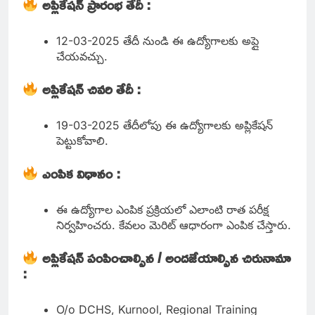
అప్లికేషన్ ప్రారంభ తేదీ :
12-03-2025 తేదీ నుండి ఈ ఉద్యోగాలకు అప్లై
చేయవచ్చు.
అప్లికేషన్ చివరి తేదీ :
19-03-2025 తేదీలోపు ఈ ఉద్యోగాలకు అప్లికేషన్
పెట్టుకోవాలి.
ఎంపిక విధానం :
ఈ ఉద్యోగాల ఎంపిక ప్రక్రియలో ఎలాంటి రాత పరీక్ష
నిర్వహించరు. కేవలం మెరిట్ ఆధారంగా ఎంపిక చేస్తారు.
అప్లికేషన్ పంపించాల్సిన / అందజేయాల్సిన చిరునామా
:
O/o DCHS, Kurnool, Regional Training