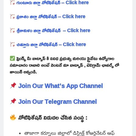
గుంటూరు జిల్లా నోటిఫికేషన్ – Click here
ప్రకాశం జిల్లా నోటిఫికేషన్ – Click here
శ్రీకాకుళం జిల్లా నోటిఫికేషన్ – Click here
చిత్తూరు జిల్లా నోటిఫికేషన్ – Click here
ఫ్రెండ్స్ మీ వాట్సాప్ కి వివిధ ప్రభుత్వ మరియు ప్రైవేటు ఉద్యోగాల
సమాచారం రావాలి అంటే వెంటనే మా వాట్సాప్ , టెలిగ్రామ్ ఛానల్స్ లో
జాయిన్ అవ్వండి.
Join Our What’s App Channel
Join Our Telegram Channel
నోటిఫికేషన్ విడుదల చేసిన సంస్థ :
తాజాగా కర్నూలు జిల్లాలో డిస్ట్రిక్ట్ కోఆర్డినేటర్ ఆఫ్