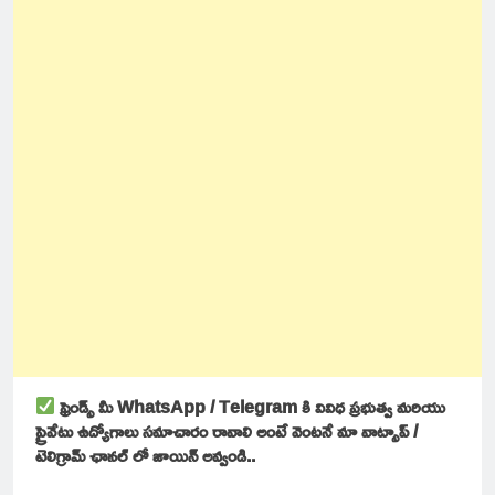
ఫ్రెండ్స్ మీ WhatsApp / Telegram కి వివిధ ప్రభుత్వ మరియు
ప్రైవేటు ఉద్యోగాలు సమాచారం రావాలి అంటే వెంటనే మా వాట్సాప్ /
టెలిగ్రామ్ ఛానల్ లో జాయిన్ అవ్వండి..