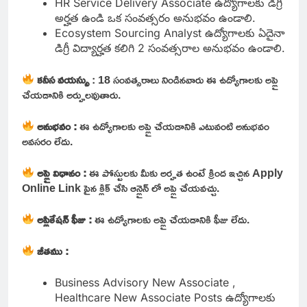
HR Service Delivery Associate ఉద్యోగాలకు డిగ్రీ
అర్హత ఉండి ఒక సంవత్సరం అనుభవం ఉండాలి.
Ecosystem Sourcing Analyst ఉద్యోగాలకు ఏదైనా
డిగ్రీ విద్యార్హత కలిగి 2 సంవత్సరాల అనుభవం ఉండాలి.
కనీస వయస్సు
: 18 సంవత్సరాలు నిండినవారు ఈ ఉద్యోగాలకు అప్లై
చేయడానికి అర్హులవుతారు.
అనుభవం :
ఈ ఉద్యోగాలకు అప్లై చేయడానికి ఎటువంటి అనుభవం
అవసరం లేదు.
అప్లై విధానం :
ఈ పోస్టులకు మీకు అర్హత ఉంటే క్రింద ఇచ్చిన Apply
Online Link పైన క్లిక్ చేసి ఆన్లైన్ లో అప్లై చేయవచ్చు.
అప్లికేషన్ ఫీజు :
ఈ ఉద్యోగాలకు అప్లై చేయడానికి ఫీజు లేదు.
జీతము :
Business Advisory New Associate ,
Healthcare New Associate Posts ఉద్యోగాలకు