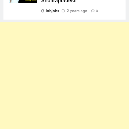
Andhrapradesh
inbjobs
2 years ago
0