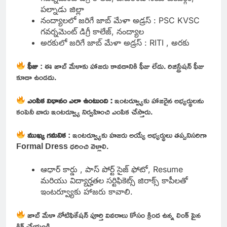
పల్నాడు జిల్లా
నంద్యాలలో జరిగే జాబ్ మేళా అడ్రస్ : PSC KVSC
గవర్నమెంట్ డిగ్రీ కాలేజ్, నంద్యాల
అరకులో జరిగే జాబ్ మేళా అడ్రస్ : RITI , అరకు
ఫీజు
: ఈ జాబ్ మేళాకు హాజరు కావడానికి ఫీజు లేదు. రిజిస్ట్రేషన్ ఫీజు
కూడా ఉండదు.
ఎంపిక విధానం ఎలా ఉంటుంది :
ఇంటర్వ్యూకు హాజరైన అభ్యర్థులను
కంపెనీ వారు ఇంటర్వ్యూ నిర్వహించి ఎంపిక చేస్తారు.
ముఖ్య గమనిక
: ఇంటర్వ్యూకు హజరు అయ్యే అభ్యర్థులు తప్పనిసరిగా
Formal Dress ధరించి వెళ్లాలి.
ఆధార్ కార్డు , పాస్ పోర్ట్ సైజ్ ఫోటో, Resume
మరియు విద్యార్హతల సర్టిఫికెట్స్ జిరాక్స్ కాపీలతో
ఇంటర్వ్యూకు హాజరు కావాలి.
జాబ్ మేళా నోటిఫికేషన్ పూర్తి వివరాలు కోసం క్రింద ఉన్న లింక్ పైన
క్లిక్ చేయండి.