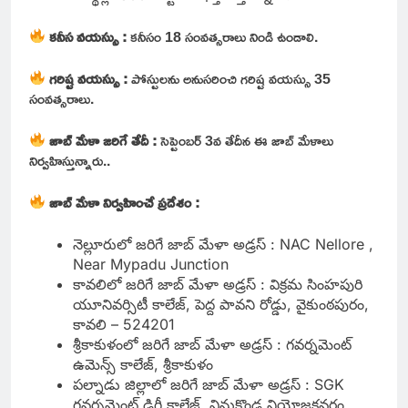
కనీస వయస్సు :
కనీసం 18 సంవత్సరాలు నిండి ఉండాలి.
గరిష్ట వయస్సు :
పోస్టులను అనుసరించి గరిష్ట వయస్సు 35
సంవత్సరాలు.
జాబ్ మేళా జరిగే తేదీ :
సెప్టెంబర్ 3వ తేదీన ఈ జాబ్ మేళాలు
నిర్వహిస్తున్నారు..
జాబ్ మేళా నిర్వహించే ప్రదేశం :
నెల్లూరులో జరిగే జాబ్ మేళా అడ్రస్ : NAC Nellore ,
Near Mypadu Junction
కావలిలో జరిగే జాబ్ మేళా అడ్రస్ : విక్రమ సింహపురి
యూనివర్సిటీ కాలేజ్, పెద్ద పావని రోడ్డు, వైకుంఠపురం,
కావలి – 524201
శ్రీకాకుళంలో జరిగే జాబ్ మేళా అడ్రస్ : గవర్నమెంట్
ఉమెన్స్ కాలేజ్, శ్రీకాకుళం
పల్నాడు జిల్లాలో జరిగే జాబ్ మేళా అడ్రస్ : SGK
గవర్నమెంట్ డిగ్రీ కాలేజ్, వినుకొండ నియోజకవర్గం,