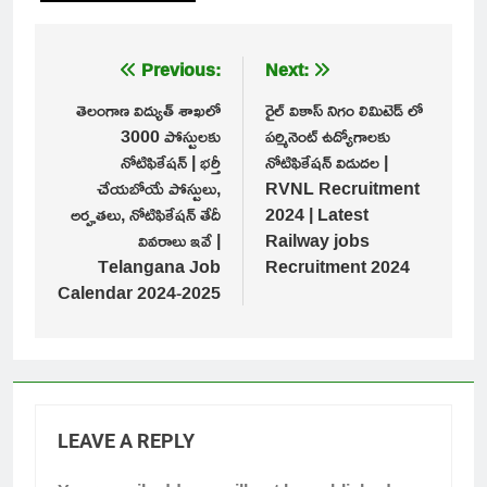
Post
Previous:
Next:
navigation
తెలంగాణ విద్యుత్ శాఖలో
రైల్ వికాస్ నిగం లిమిటెడ్ లో
3000 పోస్టులకు
పర్మినెంట్ ఉద్యోగాలకు
నోటిఫికేషన్ | భర్తీ
నోటిఫికేషన్ విడుదల |
చేయబోయే పోస్టులు,
RVNL Recruitment
అర్హతలు, నోటిఫికేషన్ తేదీ
2024 | Latest
వివరాలు ఇవే |
Railway jobs
Telangana Job
Recruitment 2024
Calendar 2024-2025
LEAVE A REPLY