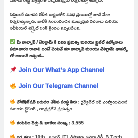
సెప్టెంబర్ మూడవ తేదీన రాష్ట్రంలోని వివిధ ప్రాంతాల్లో జాబ్ మేళా
నిర్వహిస్తున్నారు. వాటికి సంబంధించిన ముఖ్యమైన వివరాలు మరియు
అఫీషియల్ వెబ్సైట్ లింక్ క్రిందన ఇవ్వబడినవి.
మీ వాట్సాప్ / టెలిగ్రామ్ కి వివిధ ప్రభుత్వ మరియు ప్రైవేట్ ఉద్యోగాలు
సమాచారం రావాలి అంటే వెంటనే మా వాట్సాప్ మరియు టెలిగ్రామ్ ఛానల్స్
లో జాయిన్ అవ్వండి..
Join Our What’s App Channel
Join Our Telegram Channel
నోటిఫికేషన్ విడుదల చేసిన సంస్థ పేరు
: డైరెక్టరేట్ ఆఫ్ ఎంప్లాయిమెంట్
మరియు ట్రైనింగ్ , ఆంధ్రప్రదేశ్ ప్రభుత్వం
కంపెనీల పేర్లు & ఖాళీలు సంఖ్య :
3,555
అర్హతలు :
10th , ఇంటర్, ITI, డిప్లొమా, ఏదైనా డిగ్రీ, B.Tech,