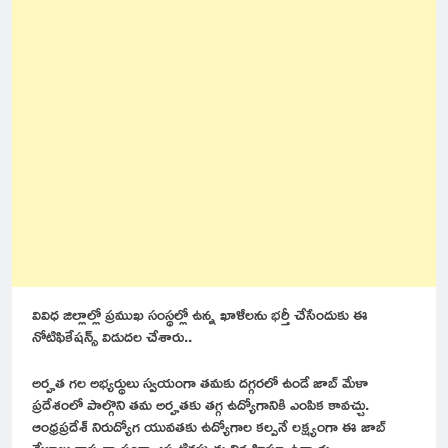
వివిధ జిల్లాల్లో ప్రముఖ సంస్థల్లో ఉన్న ఖాళీలను భర్తీ చేసేందుకు ఈ
నోటిఫికేషన్స్ విడుదల చేశారు..
అర్హత గల అభ్యర్థులు స్వయంగా తమకు దగ్గరలో ఉండే జాబ్ మేళా
ప్రదేశంలో పాల్గొని తమ అర్హతకు తగ్గ ఉద్యోగానికి ఎంపిక కావచ్చు.
ఆంధ్రప్రదేశ్ నిరుద్యోగ యువతకు ఉద్యోగాల కల్పనే లక్ష్యంగా ఈ జాబ్
మేళాలు రాష్ట్ర వ్యాప్తంగా ఎప్పటికప్పుడు నిర్వహిస్తూ ఉన్నారు.