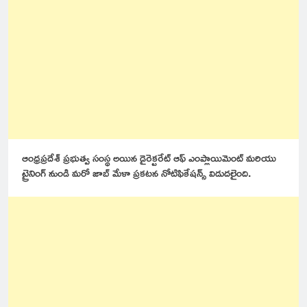
ఆంధ్రప్రదేశ్ ప్రభుత్వ సంస్థ అయిన డైరెక్టరేట్ ఆఫ్ ఎంప్లాయిమెంట్ మరియు
ట్రైనింగ్ నుండి మరో జాబ్ మేళా ప్రకటన నోటిఫికేషన్స్ విడుదలైంది.