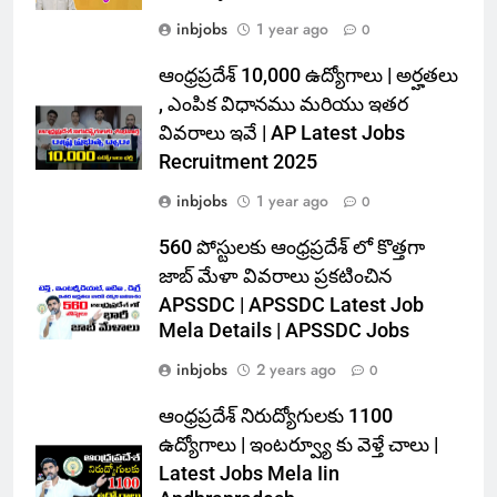
inbjobs
1 year ago
0
ఆంధ్రప్రదేశ్ 10,000 ఉద్యోగాలు | అర్హతలు
, ఎంపిక విధానము మరియు ఇతర
వివరాలు ఇవే | AP Latest Jobs
Recruitment 2025
inbjobs
1 year ago
0
560 పోస్టులకు ఆంధ్రప్రదేశ్ లో కొత్తగా
జాబ్ మేళా వివరాలు ప్రకటించిన
APSSDC | APSSDC Latest Job
Mela Details | APSSDC Jobs
inbjobs
2 years ago
0
ఆంధ్రప్రదేశ్ నిరుద్యోగులకు 1100
ఉద్యోగాలు | ఇంటర్వ్యూ కు వెళ్తే చాలు |
Latest Jobs Mela Iin