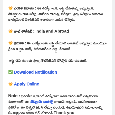
ఎంపిక విధానం :
ఈ ఉద్యోగాలకు అప్లై చేసుకున్న అభ్యర్థులకు
పోస్టులకు రాత పరీక్ష, శారీరిక దారుఢ్య పరీక్షలు, వైద్య పరీక్షలు మరియు
డాక్యుమెంట్ వెరిఫికేషన్ ఆధారంగా ఎంపిక చేస్తారు.
జాబ్ లొకేషన్ :
India and Abroad
గమనిక :
ఈ ఉద్యోగాలకు అప్లై చేయాలి అనుకునే అభ్యర్థులు ముందుగా
క్రింద ఇచ్చిన లింక్స్ ఉపయోగించి అప్లై చేయండి
అప్లై చేసే ముందు పూర్తి నోటిఫికేషన్ డౌన్లోడ్ చేసి చదవండి.
Download Notification
Apply Online
Note :
ప్రతిరోజు ఇలాంటి ఉద్యోగాలు సమాచారం మిస్ అవ్వకుండా
ఉండాలంటే మా
టెలిగ్రామ్ ఛానల్లో
జాయిన్ అవ్వండి. అంతేకాకుండా
ప్రతిరోజు మా వెబ్సైట్ ఓపెన్ చేస్తూ ఉండండి. ఉపయోగపడి సమాచారాన్ని
మీ మిత్రులకు కూడా షేర్ చేయండి Thank you..