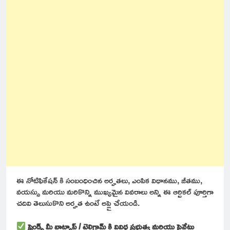
ఈ నోటిఫికేషన్ కి సంబంధించిన అర్హతలు, ఎంపిక విధానము, జీతము,
వయస్సు మరియు మరికొన్ని ముఖ్యమైన వివరాలు అన్ని ఈ ఆర్టికల్ పూర్తిగా
చదివి తెలుసుకొని అర్హత ఉంటే అప్లై చేయండి.
ఫ్రెండ్స్ మీ వాట్సాప్ / టెలిగ్రామ్ కి వివిధ ప్రభుత్వ మరియు ప్రైవేటు