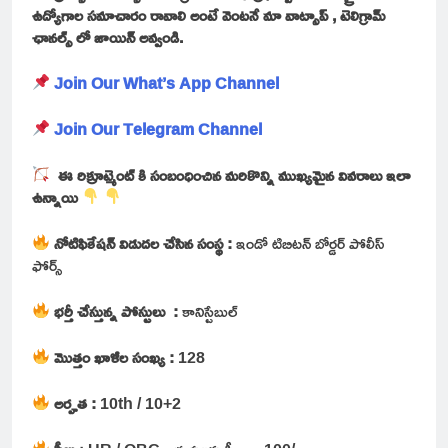
ఉద్యోగాల సమాచారం రావాలి అంటే వెంటనే మా వాట్సాప్ , టెలిగ్రామ్
ఛానల్స్ లో జాయిన్ అవ్వండి.
Join Our What’s App Channel
Join Our Telegram Channel
ఈ రిక్రూట్మెంట్ కి సంబంధించిన మరికొన్ని ముఖ్యమైన వివరాలు ఇలా
ఉన్నాయి
నోటిఫికేషన్ విడుదల చేసిన సంస్థ :
ఇండో టిబిటన్ బోర్డర్ పోలీస్
ఫోర్స్
భర్తీ చేస్తున్న పోస్టులు :
కానిస్టేబుల్
మొత్తం ఖాళీల సంఖ్య :
128
అర్హత :
10th / 10+2