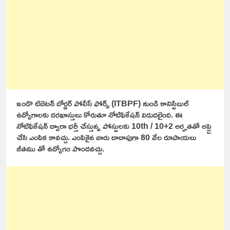
ఇండొ టిబెటన్ బోర్డర్ పోలీస్ ఫోర్స్ (ITBPF) నుండి కానిస్టేబుల్
ఉద్యోగాలకు దరఖాస్తులు కోరుతూ నోటిఫికేషన్ విడుదలైంది. ఈ
నోటిఫికేషన్ ద్వారా భర్తీ చేస్తున్న పోస్టులకు 10th / 10+2 అర్హతతో అప్లై
చేసి ఎంపిక కావచ్చు. ఎంపికైన వారు దాదాపుగా 80 వేల రూపాయలు
జీతము తో ఉద్యోగం పొందవచ్చు.