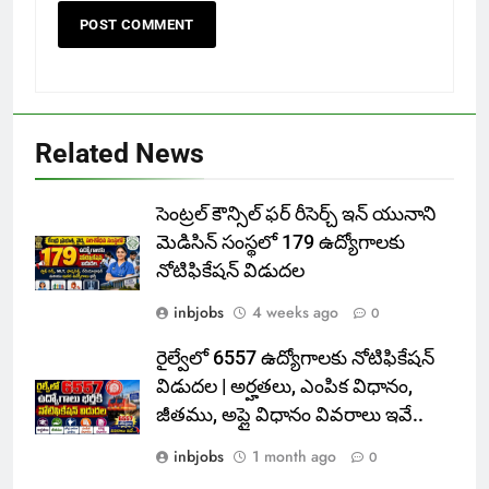
Related News
సెంట్రల్ కౌన్సిల్ ఫర్ రీసెర్చ్ ఇన్ యునాని
మెడిసిన్ సంస్థలో 179 ఉద్యోగాలకు
నోటిఫికేషన్ విడుదల
inbjobs
4 weeks ago
0
రైల్వేలో 6557 ఉద్యోగాలకు నోటిఫికేషన్
విడుదల | అర్హతలు, ఎంపిక విధానం,
జీతము, అప్లై విధానం వివరాలు ఇవే..
inbjobs
1 month ago
0