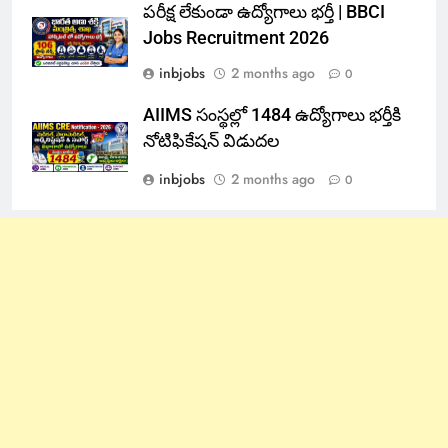
పరీక్ష లేకుండా ఉద్యోగాలు భర్తీ | BBCI
Jobs Recruitment 2026
inbjobs
2 months ago
0
AIIMS సంస్థల్లో 1484 ఉద్యోగాలు భర్తీకి
నోటిఫికేషన్ విడుదల
inbjobs
2 months ago
0