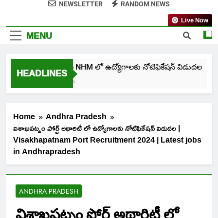
NEWSLETTER
RANDOM NEWS
Live Now
MENU
తెలంగాణ NHM లో ఉద్యోగాలకు నోటిఫికేషన్ విడుదల
HEADLINES
5 Days Ago
Home
Andhra Pradesh
విశాఖపట్నం పోర్ట్ అథారిటీ లో ఉద్యోగాలకు నోటిఫికేషన్ విడుదల |
Visakhapatnam Port Recruitment 2024 | Latest jobs
in Andhrapradesh
ANDHRA PRADESH
విశాఖపట్నం పోర్ట్ అథారిటీ లో