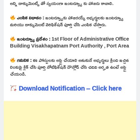
అన్ని డాక్యుమెంట్స్ తో స్వయంగా ఇంటర్వ్యూ కు హాజరు కావాలి.
ఎంపిక విధానం :
ఇంటర్వ్యూకు హాజరయ్యే అభ్యర్థులకు ఇంటర్వ్యూ
మరియు డాక్యుమెంట్ వెరిఫికేషన్ పూర్తి చేసి ఎంపిక చేస్తారు.
ఇంటర్వ్యూ ప్రదేశం :
1st Floor of Administrative Office
Building Visakhapatnam Port Authority , Port Area
గమనిక :
ఈ పోస్టులకు అప్లై చేయాలి అనుకునే అభ్యర్థులు క్రింది ఇచ్చిన
లింకుపై క్లిక్ చేసి పూర్తి నోటిఫికేషన్ డౌన్లోడ్ చేసి చదివి అర్హత ఉంటే అప్లై
చేయండి.
Download Notification – Click here