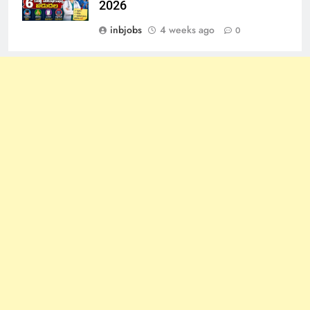
2026
inbjobs
4 weeks ago
0