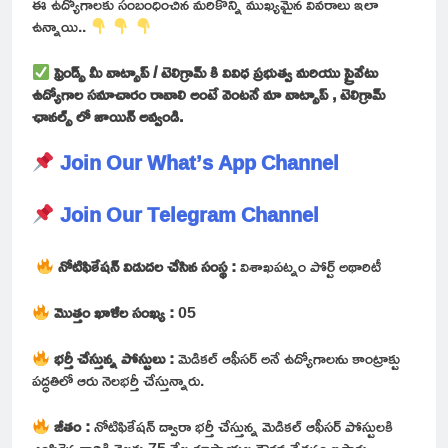
ఈ ఉద్యోగాలకు సంబంధించిన మరికొన్ని ముఖ్యమైన వివరాలు ఇలా
ఉన్నాయి..
ఫ్రెండ్స్ మీ వాట్సాప్ / టెలిగ్రామ్ కి వివిధ ప్రభుత్వ మరియు ప్రైవేటు
ఉద్యోగాల సమాచారం రావాలి అంటే వెంటనే మా వాట్సాప్ , టెలిగ్రామ్
ఛానల్స్ లో జాయిన్ అవ్వండి.
Join Our What’s App Channel
Join Our Telegram Channel
నోటిఫికేషన్ విడుదల చేసిన సంస్థ :
విశాఖపట్నం పోర్ట్ అథారిటీ
మొత్తం ఖాళీల సంఖ్య :
05
భర్తీ చేస్తున్న పోస్టులు :
మెడికల్ ఆఫీసర్ అనే ఉద్యోగాలను కాంట్రాక్టు
పద్ధతిలో ఆరు నెలభర్తీ చేస్తున్నారు.
జీతం :
నోటిఫికేషన్ ద్వారా భర్తీ చేస్తున్న మెడికల్ ఆఫీసర్ పోస్టులకి