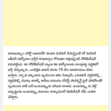
విశాఖపట్నం పోర్ట్ అథారిటీకి చెందిన మెడికల్ డిపార్ట్మెంట్ లో మెడికల్
ఆఫీసర్ ఉద్యోగాల భర్తీకి దరఖాస్తుల కోరుతూ రిక్రూట్మెంట్ నోటిఫికేషన్
విడుదలైంది. ఈ నోటిఫికేషన్ ద్వారా ఈ ఉద్యోగాలను కాంట్రాక్టు పద్ధతిలో
భర్తీ చేస్తున్నారు. ఎంపికైన వారికి నెలకు 75 వేల రూపాయలు జీతం
ఇస్తారు. అర్హత ఉన్నవారు స్వయంగా తమ రెజ్యూమ్, ఒరిజినల్ సర్టిఫికెట్స్ ,
సర్టిఫికెట్స్ యొక్క జిరాక్స్ కాపీలు మరియు లేటెస్ట్ పాస్పోర్ట్ సైజ్ ఫోటోలతో
స్వయంగా వాక్ ఇన్ ఇంటర్వ్యూకు హాజరు కావాలి. ఇంటర్వ్యూ కు వెళ్లే
అభ్యర్థులకు ఇంటర్వ్యూ మరియు డాక్యుమెంట్ వెరిఫికేషన్ చేసి ఎంపిక
చేస్తారు.