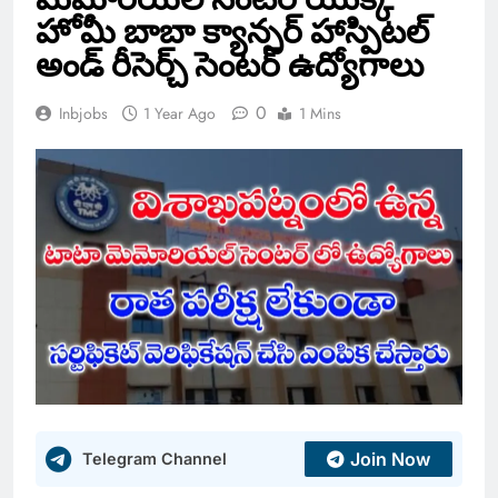
హోమీ బాబా క్యాన్సర్ హాస్పిటల్
అండ్ రీసెర్చ్ సెంటర్ ఉద్యోగాలు
0
Inbjobs
1 Year Ago
1 Mins
Join Now
Telegram Channel