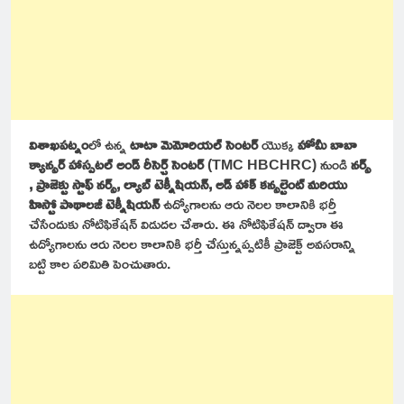
విశాఖపట్నం
లో ఉన్న
టాటా మెమోరియల్ సెంటర్
యొక్క
హోమీ బాబా
క్యాన్సర్ హాస్పటల్ అండ్ రీసెర్చ్ సెంటర్
(TMC HBCHRC) నుండి
నర్స్
, ప్రాజెక్టు స్టాఫ్ నర్స్, ల్యాబ్ టెక్నీషియన్, అడ్ హాక్ కన్సల్టెంట్ మరియు
హిస్టో పాథాలజీ టెక్నీషియన్
ఉద్యోగాలను ఆరు నెలల కాలానికి భర్తీ
చేసేందుకు నోటిఫికేషన్ విడుదల చేశారు. ఈ నోటిఫికేషన్ ద్వారా ఈ
ఉద్యోగాలను ఆరు నెలల కాలానికి భర్తీ చేస్తున్నప్పటికీ ప్రాజెక్ట్ అవసరాన్ని
బట్టి కాల పరిమితి పెంచుతారు.