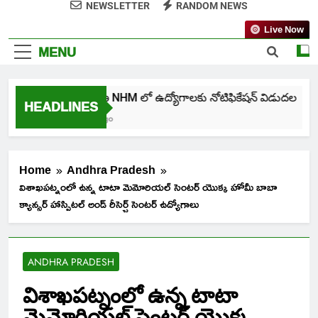
NEWSLETTER
RANDOM NEWS
Live Now
MENU
తెలంగాణ NHM లో ఉద్యోగాలకు నోటిఫికేషన్ విడుదల
HEADLINES
1 Week Ago
Home
Andhra Pradesh
విశాఖపట్నంలో ఉన్న టాటా మెమోరియల్ సెంటర్ యొక్క హోమీ బాబా
క్యాన్సర్ హాస్పిటల్ అండ్ రీసెర్చ్ సెంటర్ ఉద్యోగాలు
ANDHRA PRADESH
విశాఖపట్నంలో ఉన్న టాటా
మెమోరియల్ సెంటర్ యొక్క