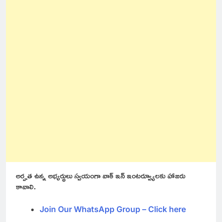
అర్హత ఉన్న అభ్యర్థులు స్వయంగా వాక్ ఇన్ ఇంటర్వ్యూలకు హాజరు
కావాలి.
Join Our WhatsApp Group – Click here