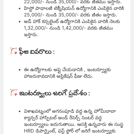
22,000/- నుండి 35,000/- వరకు జీతము ఇస్తారు.
హిస్టో పాథాలజీ టెక్నీషియన్ ఉద్యోగానికి ఎంపికైన వారికి
25,000/- నుండి 35,000/- వరకు జీతం ఇస్తారు.
అడ్ హాక్ కన్సల్టెంట్ ఉద్యోగానికి ఎంపికైన వారికి నెలకు
1,32,000/- నుండి 1,42,000/- వరకు జీతము
ఇస్తారు.
ఫీజు వివరాలు :
ఈ ఉద్యోగాలకు అప్లై చేయడానికి , ఇంటర్వ్యూకు
హాజరుకావడానికి అప్లికేషన్ ఫీజు లేదు.
ఇంటర్వ్యూలు జరిగే ప్రదేశం :
విశాఖపట్నంలో అగనంపూడి వద్ద ఉన్న హోమీబాబా
క్యాన్సర్ హాస్పిటల్ అండ్ రీసెర్చ్ సెంటర్ వద్ద
ఇంటర్వ్యూలు జరుగుతాయి. ఆసక్తి ఉన్నవారు ఈ సంస్థ
HRD డిపార్ట్మెంట్, ఫస్ట్ ఫ్లోర్ లో జరిగే ఇంటర్వ్యూకు