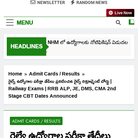
NEWSLETTER
RANDOM NEWS
Live Now
MENU
తెలంగాణ NHM లో ఉద్యోగాలకు నోటిఫికేషన్ విడుదల
HEADLINES
7 Days Ago
Home
Admit Cards / Results
రైల్వే ఉద్యోగాల పరీక్షా తేదీలు ప్రకటించిన రైల్వే రిక్రూట్మెంట్ బోర్డు |
Railway Exams | RRB ALP, JE, DMS, CMA 2nd
Stage CBT Dates Announced
ADMIT CARDS / RESULTS
రైల్వే ఉద్యోగాల పరీక్షా తేదీలు