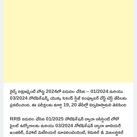
రైల్వే రిక్రూట్మెంట్ బోర్డు 2024లో విడుదల చేసిన – 01/2024 మరియు
03/2024 నోటిఫికేషన్స్ యెుక్క సెకండ్ స్టేజ్ కంప్యూటర్ బేస్డ్ టెస్ట్ తేదీలను
ప్రకటించింది. ఈ పరీక్షలను మార్చి 19, 20 తేదీల్లో నిర్వహిస్తామని తెలిపింది
RRB విడుదల చేసిన 01/2025 నోటిఫికేషన్ ద్వారా అసిస్టెంట్ లోకో
పైలట్ ఉద్యోగాలను మరియు 03/2024 నోటిఫికేషన్ ద్వారా జూనియర్
ఇంజినీర్, డిపోట్ మెటీరియల్ సూపరింటెండెంట్, కెమికల్ & మెటలర్జికల్