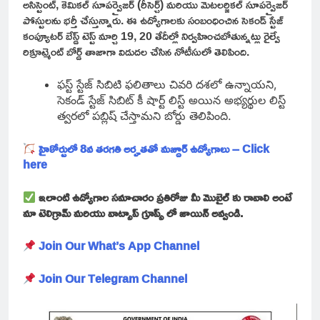
అసిస్టెంట్, కెమికల్ సూపర్వైజర్ (రీసెర్చ్) మరియు మెటలర్జికల్ సూపర్వైజర్
పోస్టులను భర్తీ చేస్తున్నారు. ఈ ఉద్యోగాలకు సంబంధించిన సెకండ్ స్టేజ్
కంప్యూటర్ బేస్డ్ టెస్ట్ మార్చి 19, 20 తేదీల్లో నిర్వహించబోతున్నట్లు రైల్వే
రిక్రూట్మెంట్ బోర్డ్ తాజాగా విడుదల చేసిన నోటీసులో తెలిపింది.
ఫస్ట్ స్టేజ్ సిబిటి ఫలితాలు చివరి దశలో ఉన్నాయని,
సెకండ్ స్టేజ్ సిబిట్ కీ షార్ట్ లిస్ట్ అయిన అభ్యర్థుల లిస్ట్
త్వరలో పబ్లిష్ చేస్తామని బోర్డు తెలిపింది.
హైకోర్టులో 8వ తరగతి అర్హతతో మజ్దూర్ ఉద్యోగాలు – Click
here
ఇలాంటి ఉద్యోగాల సమాచారం ప్రతిరోజు మీ మొబైల్ కు రావాలి అంటే
మా టెలిగ్రామ్ మరియు వాట్సాప్ గ్రూప్స్ లో జాయిన్ అవ్వండి.
Join Our What’s App Channel
Join Our Telegram Channel