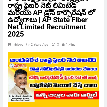
రాష్ట్ర ఫైబర్ నెట్ లిమిటెడ్
మరియు AP డ్రోన్ కార్పొరేషన్ లో
ఉద్యోగాలు | AP State Fiber
Net Limited Recruitment
2025
0
Inbjobs
2 Years Ago
1 Mins