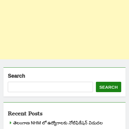
Search
SEARCH
Recent Posts
తెలంగాణ NHM లో ఉద్యోగాలకు నోటిఫికేషన్ విడుదల