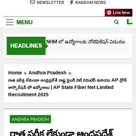
NEWSLETTER
RANDOM NEWS
Live Now
MENU
తెలంగాణ NHM లో ఉద్యోగాలకు నోటిఫికేషన్ విడుదల
HEADLINES
6 Days Ago
Home
Andhra Pradesh
రాత పరీక్ష లేకుండా ఆంధ్రప్రదేశ్ రాష్ట్ర ఫైబర్ నెట్ లిమిటెడ్ మరియు AP డ్రోన్
కార్పొరేషన్ లో ఉద్యోగాలు | AP State Fiber Net Limited
Recruitment 2025
ANDHRA PRADESH
రాత పరీక్ష లేకుండా ఆంధ్రప్రదేశ్