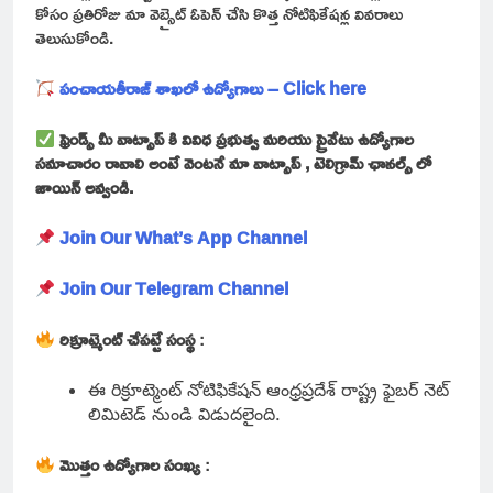
కోసం ప్రతిరోజు మా వెబ్సైట్ ఓపెన్ చేసి కొత్త నోటిఫికేషన్ల వివరాలు
తెలుసుకోండి.
పంచాయతీరాజ్ శాఖలో ఉద్యోగాలు – Click here
ఫ్రెండ్స్ మీ వాట్సాప్ కి వివిధ ప్రభుత్వ మరియు ప్రైవేటు ఉద్యోగాల
సమాచారం రావాలి అంటే వెంటనే మా వాట్సాప్ , టెలిగ్రామ్ ఛానల్స్ లో
జాయిన్ అవ్వండి.
Join Our What’s App Channel
Join Our Telegram Channel
రిక్రూట్మెంట్ చేపట్టే సంస్థ
:
ఈ రిక్రూట్మెంట్ నోటిఫికేషన్ ఆంధ్రప్రదేశ్ రాష్ట్ర ఫైబర్ నెట్
లిమిటెడ్ నుండి విడుదలైంది.
మొత్తం ఉద్యోగాల సంఖ్య
: