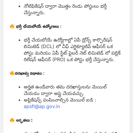
నోటిఫికేషన్ ద్వారా మొత్తం రెండు పోస్టులు భర్తీ
చేస్తున్నారు.
భర్తీ చేయబోయే ఉద్యోగాలు
:
భర్తీ చేయబోయే ఉద్యోగాల్లో ఏపీ డ్రోన్స్ కార్పొరేషన్
లిమిటెడ్ (DCL) లో చీఫ్ ఎగ్జిక్యూటివ్ ఆఫీసర్ ఒక
పోస్టు మరియు ఏపీ స్టేట్ ఫైబర్ నెట్ లిమిటెడ్ లో పబ్లిక్
రిలేషన్ ఆఫీసర్ (PRO) ఒక పోస్టు భర్తీ చేస్తున్నారు.
దరఖాస్తు విధానం
:
అర్హత ఉండేవారు తమ దరఖాస్తులను మెయిల్
చేయడం ద్వారా అప్లై చేయవచ్చు.
అప్లికేషన్స్ పంపించాల్సిన మెయిల్ ఐడి :
apsfl@ap.gov.in
అర్హతలు :