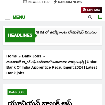
NEWSLETTER
RANDOM NEWS
Live Now
MENU
తెలంగాణ NHM లో ఉద్యోగాలకు నోటిఫికేషన్ విడుదల
HEADLINES
5 Days Ago
Home
Bank Jobs
యూనియన్ బ్యాంక్ ఆఫ్ ఇండియాలో సహాయకుల పోస్టులు భర్తీ | Union
Bank Of India Apprentice Recruitment 2024 | Latest
Bank jobs
BANK JOBS
యూనియన్ బ్యాంక్ ఆఫ్