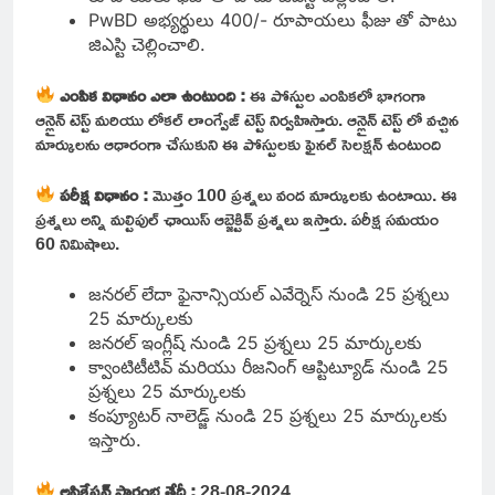
PwBD అభ్యర్థులు 400/- రూపాయలు ఫీజు తో పాటు
జిఎస్టి చెల్లించాలి.
ఎంపిక విధానం ఎలా ఉంటుంది :
ఈ పోస్టుల ఎంపికలో భాగంగా
ఆన్లైన్ టెస్ట్ మరియు లోకల్ లాంగ్వేజ్ టెస్ట్ నిర్వహిస్తారు. ఆన్లైన్ టెస్ట్ లో వచ్చిన
మార్కులను ఆధారంగా చేసుకుని ఈ పోస్టులకు ఫైనల్ సెలక్షన్ ఉంటుంది
పరీక్ష విధానం :
మొత్తం 100 ప్రశ్నలు వంద మార్కులకు ఉంటాయి. ఈ
ప్రశ్నలు అన్ని మల్టిపుల్ ఛాయిస్ ఆబ్జెక్టివ్ ప్రశ్నలు ఇస్తారు. పరీక్ష సమయం
60 నిమిషాలు.
జనరల్ లేదా ఫైనాన్సియల్ ఎవేర్నెస్ నుండి 25 ప్రశ్నలు
25 మార్కులకు
జనరల్ ఇంగ్లీష్ నుండి 25 ప్రశ్నలు 25 మార్కులకు
క్వాంటిటీటివ్ మరియు రీజనింగ్ ఆప్టిట్యూడ్ నుండి 25
ప్రశ్నలు 25 మార్కులకు
కంప్యూటర్ నాలెడ్జ్ నుండి 25 ప్రశ్నలు 25 మార్కులకు
ఇస్తారు.
అప్లికేషన్ ప్రారంభ తేదీ :
28-08-2024