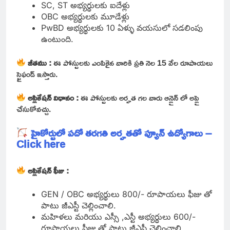
SC, ST అభ్యర్థులకు ఐదేళ్లు
OBC అభ్యర్థులకు మూడేళ్లు
PwBD అభ్యర్థులకు 10 ఏళ్ళు వయసులో సడలింపు
ఉంటుంది.
జీతము :
ఈ పోస్టులకు ఎంపికైన వారికి ప్రతి నెల 15 వేల రూపాయలు
స్టైఫండ్ ఇస్తారు.
అప్లికేషన్ విధానం :
ఈ పోస్టులకు అర్హత గల వారు ఆన్లైన్ లో అప్లై
చేసుకోవచ్చు.
హైకోర్టులో పదో తరగతి అర్హతతో ప్యూన్ ఉద్యోగాలు –
Click here
అప్లికేషన్ ఫీజు :
GEN / OBC అభ్యర్థులు 800/- రూపాయలు ఫీజు తో
పాటు జీఎస్టీ చెల్లించాలి.
మహిళలు మరియు ఎస్సీ ,ఎస్టీ అభ్యర్థులు 600/-
రూపాయలు ఫీజు తో పాటు జీఎస్టీ చెల్లించాలి.