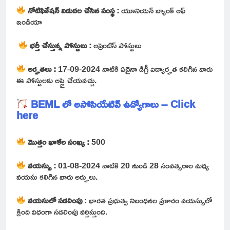
నోటిఫికేషన్ విడుదల చేసిన సంస్థ :
యూనియన్ బ్యాంక్ ఆఫ్
ఇండియా
భర్తీ చేస్తున్న పోస్టులు :
అప్రెంటిస్ పోస్టులు
అర్హతలు :
17-09-2024 నాటికి ఏదైనా డిగ్రీ విద్యార్హత కలిగిన వారు
ఈ పోస్టులకు అప్లై చేయవచ్చు.
BEML లో అసోసియేటివ్ ఉద్యోగాలు – Click
here
మొత్తం ఖాళీల సంఖ్య :
500
వయస్సు :
01-08-2024 నాటికి 20 నుండి 28 సంవత్సరాల మధ్య
వయసు కలిగిన వారు అర్హులు.
వయసులో సడలింపు
: భారత ప్రభుత్వ నిబంధనల ప్రకారం వయస్సులో
క్రింది విధంగా సడలింపు వర్తిస్తుంది.