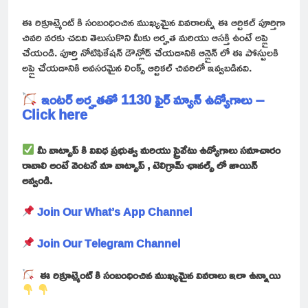
ఈ రిక్రూట్మెంట్ కి సంబంధించిన ముఖ్యమైన వివరాలన్నీ ఈ ఆర్టికల్ పూర్తిగా
చివరి వరకు చదివి తెలుసుకొని మీకు అర్హత మరియు ఆసక్తి ఉంటే అప్లై
చేయండి. పూర్తి నోటిఫికేషన్ డౌన్లోడ్ చేయడానికి ఆన్లైన్ లో ఈ పోస్టులకి
అప్లై చేయడానికి అవసరమైన లింక్స్ ఆర్టికల్ చివరిలో ఇవ్వబడినవి.
ఇంటర్ అర్హతతో 1130 ఫైర్ మ్యాన్ ఉద్యోగాలు –
Click here
మీ వాట్సాప్ కి వివిధ ప్రభుత్వ మరియు ప్రైవేటు ఉద్యోగాలు సమాచారం
రావాలి అంటే వెంటనే మా వాట్సాప్ , టెలిగ్రామ్ ఛానల్స్ లో జాయిన్
అవ్వండి.
Join Our What’s App Channel
Join Our Telegram Channel
ఈ రిక్రూట్మెంట్ కి సంబంధించిన ముఖ్యమైన వివరాలు ఇలా ఉన్నాయి