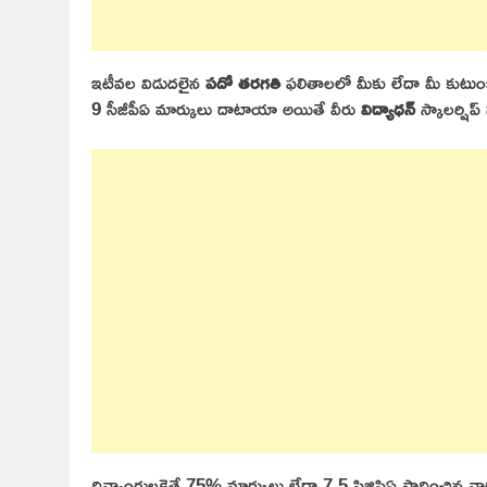
ఇటీవల విడుదలైన
పదో తరగతి
ఫలితాలలో మీకు లేదా మీ కుటుంబ
9 సీజీపీఏ మార్కులు దాటాయా అయితే వీరు
విద్యాధన్
స్కాలర్షిప్
దివ్యాంగులకైతే 75% మార్కులు లేదా 7.5 సిజిపిఏ సాధించిన వా