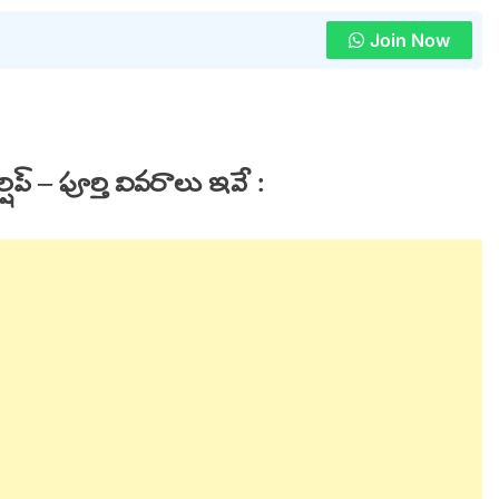
Join Now
్షిప్ – పూర్తి వివరాలు ఇవే :