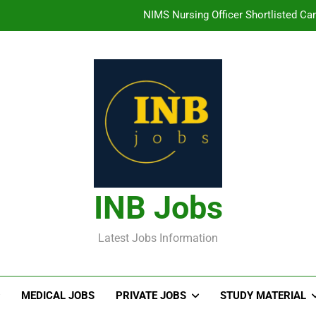
తిరుమల తిరుపతి దేవస్థానం సంస్థలో ఉద్యోగ
హైదరాబాద్ లో ఉన్న TI
తెలంగా
NIMS Nursing Officer Shortlisted Cand
తిరుమల తిరుపతి దేవస్థానం సంస్థలో ఉద్యోగ
హైదరాబాద్ లో ఉన్న TI
INB Jobs
Latest Jobs Information
MEDICAL JOBS
PRIVATE JOBS
STUDY MATERIAL