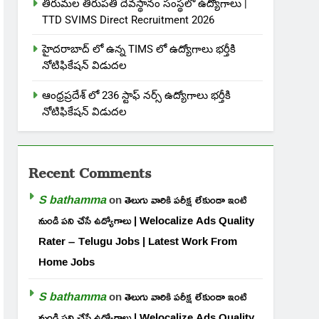
తిరుమల తిరుపతి దేవస్థానం సంస్థలో ఉద్యోగాలు |
TTD SVIMS Direct Recruitment 2026
హైదరాబాద్ లో ఉన్న TIMS లో ఉద్యోగాలు భర్తీకి
నోటిఫికేషన్ విడుదల
ఆంధ్రప్రదేశ్ లో 236 స్టాఫ్ నర్స్ ఉద్యోగాలు భర్తీకి
నోటిఫికేషన్ విడుదల
Recent Comments
S bathamma
on
తెలుగు వారికి పరీక్ష లేకుండా ఇంటి
నుండి పని చేసే ఉద్యోగాలు | Welocalize Ads Quality
Rater – Telugu Jobs | Latest Work From
Home Jobs
S bathamma
on
తెలుగు వారికి పరీక్ష లేకుండా ఇంటి
నుండి పని చేసే ఉద్యోగాలు | Welocalize Ads Quality