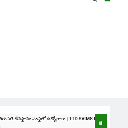
నం సంస్థలో ఉద్యోగాలు | TTD SVIMS Direct Recruitment 2026