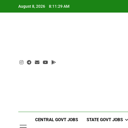
Skip
August 8, 2026
8:11:30 AM
to
content
CENTRAL GOVT JOBS
STATE GOVT JOBS