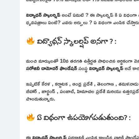
విద్యాధన్ స్కాలర్షిప్
అంటే ఏమిటి ? ఈ స్కాలర్షిప్ కి ఏ విధంగా 
ధృవపత్రాలు ఏంటి? ఎవరు అర్హులు ? ఏ విధంగా ఎంపిక చేస్తార
విద్యాధన్ స్కాలర్షిప్ అనగా ? :
మంచి మార్కులతో 10వ తరగతి ఉత్తీర్ణత సాధించిన ఆర్థికంగా వెన
సరోజినీ దామోదర్ ఫౌండేషన్
సంస్థ
విద్యాధన్ స్కాలర్షిప్
అనే కార్
ఇప్పటికే కేరళ , కర్ణాటక , ఆంధ్ర ప్రదేశ్ , తెలంగాణ , తమిళనాడు , 
బీహార్ , జార్ఖండ్ , పంజాబ్, హిమాచల ప్రదేశ్ మరియు ఉత్తరప్రదేశ్
పొందుతున్నారు.
ఏ విధంగా ఉపయోగపడుతుంది? :
ఈ
విద్యాధన్ స్కాలర్షిప్
పథకానికి ఎంపిక కాబడిన వారికి ఫౌండేషన