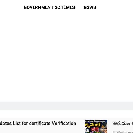
GOVERNMENT SCHEMES
GSWS
ertificate Verification
తిరుమల తిరుపతి దేవస్థా
3 Weeks Ago