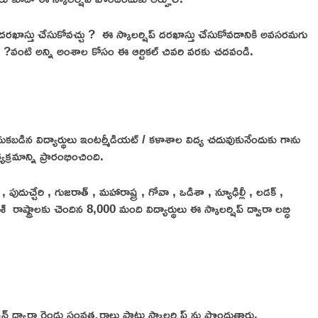
దరఖాస్తు చేసుకోవచ్చు ? ఈ స్కాలర్షిప్ దరఖాస్తు చేసుకోవడానికి అవసరమగు
ు ?వంటి అన్ని అంశాల కోసం ఈ ఆర్టికల్ చివరి వరకు చదవండి.
ుకబడిన విద్యార్థులు ఇంటర్మీడియట్ / కళాశాల విద్య చదువుకునేందుకు గాను
యక్రమాన్ని ప్రారంభించింది.
పుదుచ్చేరి , గుజరాత్ , మహారాష్ట్ర , గోవా , ఒడిశా , న్యూఢిల్లీ , లడక్ ,
 రాష్ట్రాలకు చెందిన 8,000 మంది విద్యార్థులు ఈ స్కాలర్షిప్ ద్వారా లబ్ధి
్ ద్వారా రెండు సంవత్సరాలు పాటు స్కాలర్షిప్ ను పొందుతారు.