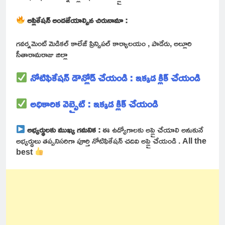
అప్లికేషన్ అందజేయాల్సిన చిరునామా :
గవర్నమెంట్ మెడికల్ కాలేజ్ ప్రిన్సిపల్ కార్యాలయం , పాడేరు, అల్లూరి
సీతారామరాజు జిల్లా
నోటిఫికేషన్ డౌన్లోడ్ చేయండి : ఇక్కడ క్లిక్ చేయండి
అధికారిక వెబ్సైట్ : ఇక్కడ క్లిక్ చేయండి
అభ్యర్థులకు ముఖ్య గమనిక :
ఈ ఉద్యోగాలకు అప్లై చేయాలి అనుకునే
అభ్యర్థులు తప్పనిసరిగా పూర్తి నోటిఫికేషన్ చదివి అప్లై చేయండి . All the
best