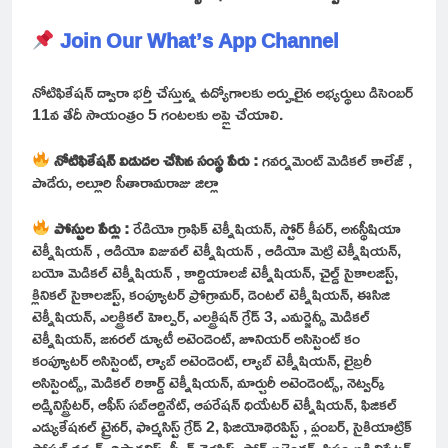
Join Our What’s App Channel
నోటిఫికేషన్ ద్వారా భర్తీ చేస్తున్న ఉద్యోగాలకు అర్హులైన అభ్యర్థులు డిసెంబర్
11వ తేదీ సాయంత్రం 5 గంటలకు అప్లై చేయాలి.
నోటిఫికేషన్ విడుదల చేసిన సంస్థ పేరు :
గవర్నమెంట్ మెడికల్ కాలేజ్ ,
పాడేరు, అల్లూరి సీతారామరాజు జిల్లా
పోస్టుల పేర్లు :
రేడియో గ్రాఫిక్ టెక్నీషియన్, స్టోర్ కీపర్, అనస్థీషియా
టెక్నీషియన్ , ఆడియో విజువల్ టెక్నీషియన్ , ఆడియో మెట్రి టెక్నీషియన్,
బయో మెడికల్ టెక్నీషియన్ , కార్డియాలజీ టెక్నీషియన్, చైల్డ్ సైకాలజిస్ట్,
క్లినికల్ సైకాలజిస్ట్, కంప్యూటర్ ప్రోగ్రామర్, డెంటల్ టెక్నీషియన్, ఈసిజి
టెక్నీషియన్, ఎలక్ట్రికల్ హెల్పర్, ఎలక్ట్రిషన్ గ్రేడ్ 3, ఎమర్జెన్సీ మెడికల్
టెక్నీషియన్, జనరల్ డ్యూటీ అటెండెంట్, జూనియర్ అసిస్టెంట్ కం
కంప్యూటర్ అసిస్టెంట్, ల్యాబ్ అటెండెంట్, ల్యాబ్ టెక్నీషియన్, లైబ్రరీ
అసిస్టెంట్స్, మెడికల్ రికార్డ్ టెక్నీషియన్, మార్చురీ అటెండెంట్స్, నెట్వర్క్
అడ్మినిస్ట్రేటర్, ఆఫీస్ సబ్ఆర్డినేట్, ఆపరేషన్ థియేటర్ టెక్నీషియన్, ఫిజికల్
ఎడ్యుకేషనల్ ట్రైనర్, ఫార్మసిస్ట్ గ్రేడ్ 2, ఫిజియోథెరపిస్ట్ , ప్లంబర్, సైకియాట్రిక్
సోషల్ వర్కర్, రిఫ్రాక్షనిస్ట్, స్పీచ్ తెరపిస్ట్, స్టోర్ అటెండర్, సిస్టం అడ్మినిస్ట్రేటర్