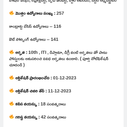
మొత్తం ఉద్యోగాలు సంఖ్య :
257
కాంట్రాక్టు బేసిస్ ఉద్యోగాలు – 116
ఔట్ సోర్సింగ్ ఉద్యోగాలు – 141
అర్హత :
10th , ITI , డిప్లొమా, డిగ్రీ వంటి అర్హతలు తో పాటు
పోస్టులను అనుసరించి వివిధ అర్హతలు ఉండాలి. ( పూర్తి నోటిఫికేషన్
చూడండి )
అప్లికేషన్ ప్రారంభించేది :
01-12-2023
అప్లికేషన్ చివరి తేదీ :
11-12-2023
కనీస వయస్సు :
18 సంవత్సరాలు
గరిష్ట వయస్సు :
42 సంవత్సరాలు