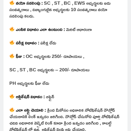
వయో సడలింపు :
SC , ST , BC , EWS అభ్యర్థులకు ఐదు
సంవత్సరాలు , దివ్యాంగులైన అభ్యర్థులకు 10 సంవత్సరాలు వయో
సడలింపు కలదు.
ఎంపిక విధానం ఎలా ఉంటుంది :
మెరిట్ ఆధారంగా
పరీక్ష విధానం :
పరీక్ష లేదు
ఫీజు :
OC అభ్యర్థులకు 250/- రూపాయలు ,
SC , ST , BC అభ్యర్థులకు – 200/- రూపాయలు
PH అభ్యర్థులకు ఫీజు లేదు
అప్లికేషన్ విధానం :
ఆఫ్లైన్
ఎలా అప్లై చెయాలి :
క్రింద మీకోసం అధికారిక నోటిఫికేషన్ డౌన్లోడ్
చేయడానికి లింక్ ఇవ్వడం జరిగింది. డౌన్లోడ్ చేసుకోని పూర్తి నోటిఫికేషన్
చదివి అధికారిక వెబ్సైట్ లింక్ కూడా క్రింద ఇవ్వడం జరిగింది , కాబట్టి
నోటిఫికేషన్ లో ఉన్న అప్లికేషన్ నింపి అప్లై చేయాలి.