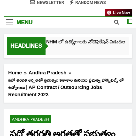
NEWSLETTER
RANDOM NEWS
Live Now
MENU
తెలంగాణ NHM లో ఉద్యోగాలకు నోటిఫికేషన్ విడుదల
HEADLINES
7 Days Ago
Home
Andhra Pradesh
పదో తరగతి అర్హతతో ప్రభుత్వం కళాశాల మరియు ప్రభుత్వ హాస్పిటల్స్ లో
ఉద్యోగాలు | AP Contract / Outsourcing Jobs
Recruitment 2023
ANDHRA PRADESH
పదో తరగతి అర్హతతో ప్రభుత్వం