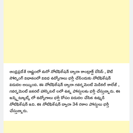
ఆంధ్రప్రదేశ్ రాష్ట్రంలో మరో నోటిఫికేషన్ ద్వారా కాంట్రాక్ట్ బేసిస్ , ఔట్
సోర్సింగ్ విధానంలో వివిధ ఉద్యోగాలు భర్తీ చేసేందుకు నోటిఫికేషన్
విడుదల అయ్యింది. ఈ నోటిఫికేషన్ ద్వారా గవర్నమెంట్ మెడికల్ కాలేజ్ ,
గవర్నమెంట్ జనరల్ హాస్పిటల్ లలో ఉన్న పోస్టులను భర్తీ చేస్తున్నారు. ఈ
ఇన్స్టిట్యూట్స్ లో ఉద్యోగాలు భర్తీ కోసం విడుదల చేసిన ఉమ్మడి
నోటిఫికేషన్ ఇది. ఈ నోటిఫికేషన్ ద్వారా 34 రకాల పోస్టులు భర్తీ
చేస్తున్నారు.