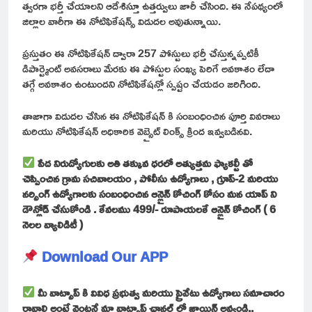
త్వరగా భర్తీ చేయాలని ఆదేశిస్తూ ఉత్తర్వులు జారీ చేసింది. ఈ నేపథ్యంలో
జిల్లాల వారీగా ఈ నోటిఫికేషన్స్ విడుదల అవుతున్నాయి.
ప్రస్తుతం ఈ నోటిఫికేషన్ ద్వారా 257 పోస్టులు భర్తీ చేస్తున్నప్పటికీ
డిపార్ట్మెంట్ అవసరాలు మేరకు ఈ పోస్టుల సంఖ్య పెరిగే అవకాశం లేదా
తగ్గే అవకాశం ఉంటుందని నోటిఫికేషన్లో స్పష్టం చేయడం జరిగింది.
తాజాగా విడుదల చేసిన ఈ నోటిఫికేషన్ కి సంబంధించిన పూర్తి వివరాలు
మరియు నోటిఫికేషన్ అధికారిక వెబ్సైట్ లింక్స్ క్రింద ఇవ్వబడినవి.
పేద నిరుద్యోగులకు అతి తక్కువ ధరలో అత్యుత్తమ ఫ్యాకల్టీ తో
చెప్పించిన గ్రామ సచివాలయం , పోలీసు ఉద్యోగాలు , గ్రూప్-2 మరియు
నర్సింగ్ ఉద్యోగాలకు సంబంధించిన ఆన్లైన్ కోచింగ్ కోసం మన యాప్ ని
డౌన్లోడ్ చేసుకోండి . కేవలము 499/- రూపాయలకే ఆన్లైన్ కోచింగ్ ( 6
నెలల వ్యాలిడిటీ )
Download Our APP
మీ వాట్సాప్ కి వివిధ ప్రభుత్వ మరియు ప్రైవేటు ఉద్యోగాలు సమాచారం
రావాలి అంటే వెంటనే మా వాట్సాప్ ఛానల్ లో జాయిన్ అవ్వండి..