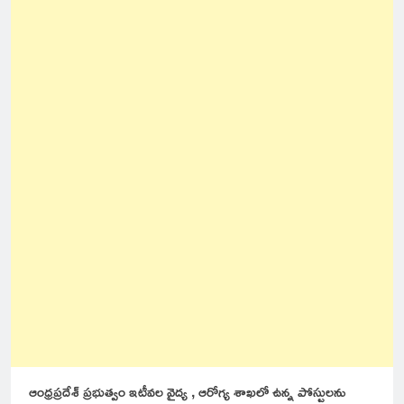
ఆంధ్రప్రదేశ్ ప్రభుత్వం ఇటీవల వైద్య , ఆరోగ్య శాఖలో ఉన్న పోస్టులను