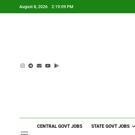
Skip
August 8, 2026
2:19:10 PM
to
content
CENTRAL GOVT JOBS
STATE GOVT JOBS