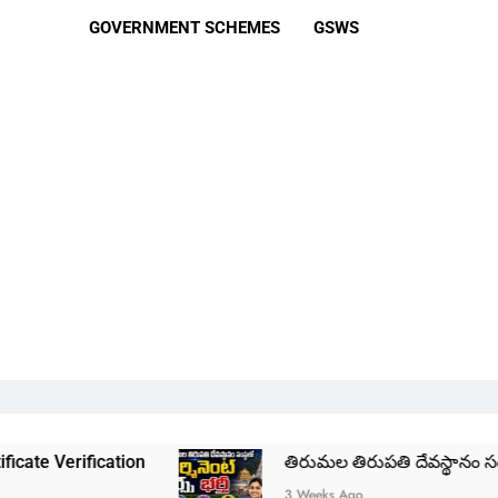
GOVERNMENT SCHEMES
GSWS
ion
తిరుమల తిరుపతి దేవస్థానం సంస్థలో ఉద్యోగాల
3 Weeks Ago