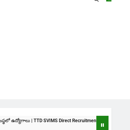
ు | TTD SVIMS Direct Recruitment 2026
హైదరాబాద
3 Weeks 