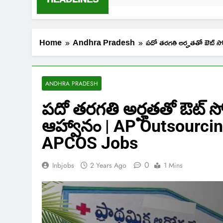
Home
Andhra Pradesh
పదో తరగతి అర్హతతో ఔట్ 
ANDHRA PRADESH
పదో తరగతి అర్హతతో ఔట్ సోర
ఆహ్వానం | AP Outsourci
APCOS Jobs
0
Inbjobs
2 Years Ago
1 Mins