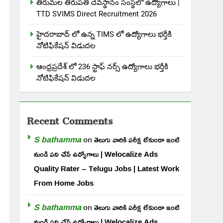
తిరుమల తిరుపతి దేవస్థానం సంస్థలో ఉద్యోగాలు |
TTD SVIMS Direct Recruitment 2026
హైదరాబాద్ లో ఉన్న TIMS లో ఉద్యోగాలు భర్తీకి
నోటిఫికేషన్ విడుదల
ఆంధ్రప్రదేశ్ లో 236 స్టాఫ్ నర్స్ ఉద్యోగాలు భర్తీకి
నోటిఫికేషన్ విడుదల
Recent Comments
S bathamma
on
తెలుగు వారికి పరీక్ష లేకుండా ఇంటి
నుండి పని చేసే ఉద్యోగాలు | Welocalize Ads
Quality Rater – Telugu Jobs | Latest Work
From Home Jobs
S bathamma
on
తెలుగు వారికి పరీక్ష లేకుండా ఇంటి
నుండి పని చేసే ఉద్యోగాలు | Welocalize Ads