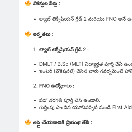
పోస్టుల పేర్లు
:
ల్యాబ్ టెక్నీషియన్ గ్రేడ్ 2 మరియు FNO అనే ఉద్
అర్హతలు
:
ల్యాబ్ టెక్నీషియన్ గ్రేడ్ 2 :
DMLT / B.Sc (MLT) విద్యార్హత పూర్తి చేసి ఉండాల
ఇంటర్ (వొకేషనల్) చేసిన వారు గవర్నమెంట్ హాస్
FNO ఉద్యోగాలు :
పదో తరగతి పూర్తి చేసి ఉండాలి.
గుర్తింపు పొందిన యూనివర్సిటీ నుండి First Ai
అప్లై చేయడానికి ప్రారంభ తేదీ
: