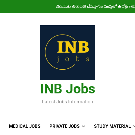
తిరుమల తిరుపతి దేవస్థానం సంస్థలో ఉద్యోగ
హైదరాబాద్ లో ఉన్న TI
తెలంగా
NIMS Nursing Officer Shortlisted Cand
తిరుమల తిరుపతి దేవస్థానం సంస్థలో ఉద్యోగ
హైదరాబాద్ లో ఉన్న TI
INB Jobs
Latest Jobs Information
MEDICAL JOBS
PRIVATE JOBS
STUDY MATERIAL