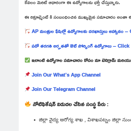
కేవలం మెరిట్ ఆధారంగా ఈ ఉద్యోగాలను భర్తీ చేస్తున్నారు.
ఈ రిక్రూట్మెంట్ కి సంబంధించిన ముఖ్యమైన సమాచారం అంతా ఈ ఆర
AP మంత్రుల ఫేషిల్లో ఉద్యోగాలకు దరఖాస్తులు ఆహ్వానం 
పదో తరగతి అర్హతతో ఔట్ సోర్సింగ్ ఉద్యోగాలు – Click
ఇలాంటి ఉద్యోగాల సమాచారం కోసం మా టెలిగ్రామ్ మరియు వాట
Join Our What’s App Channel
Join Our Telegram Channel
నోటిఫికేషన్ విడుదల చేసిన సంస్థ పేరు
:
జిల్లా వైద్య ఆరోగ్య శాఖ , విశాఖపట్నం జిల్లా ను