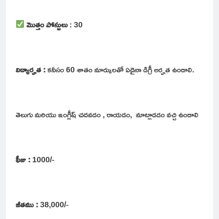
మొత్తం పోస్టులు
: 30
విద్యార్హత :
కనీసం 60 శాతం మార్కులతో ఏదైనా డిగ్రీ అర్హత ఉండాలి.
తెలుగు మరియు ఇంగ్లీష్ చదవడం , రాయడం, మాట్లాడడం వచ్చి ఉండాలి
ఫీజు :
1000/-
జీతము :
38,000/-