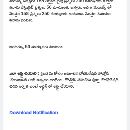
మెయిన్స్ పరీక్షలో 155 ఆబ్జెక్టివ్ టైపు ప్రశ్నలు 200 మార్కులకు ఇస్తారు.
మూడు డిస్క్రిప్టివ్ ప్రశ్నలు 50 మార్కులకు ఇస్తారు. అనగా మెయిన్స్ లో
మొత్తం 158 ప్రశ్నలు 250 మార్కులకు ఉంటుంది. మొత్తం సమయం
మూడు గంటలు.
ఇంటర్వూ 50 మార్కులకు ఉంటుంది
ఎలా అప్లై చెయాలి :
క్రింద మీ కోసం అధికారిక నోటిఫికేషన్ డౌన్లోడ్
చేయడానికి లింక్ ఇవ్వడం జరిగింది. డౌన్లోడ్ చేసుకోని పూర్తి నోటిఫికేషన్
చదివి అర్హత ఉంటే ఆన్లైన్ లో అప్లై చేయాలి.
Download Notification