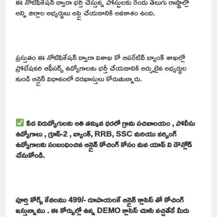
ఈ నోటిఫికేషన్ ద్వారా భర్తీ చేస్తున్న పోస్టులకు రెండు తెలుగు రాష్ట్రాల్లో
అన్ని జిల్లాల అభ్యర్థులు అప్లై చేయడానికి అవకాశం ఉంది.
ప్రస్తుతం ఈ నోటిఫికేషన్ ద్వారా విశాఖ కో ఆపరేటివ్ బ్యాంక్ శాఖల్లో
ప్రోబేషనరి ఆఫీసర్స్ ఉద్యోగాలను భర్తీ చేయడానికి అర్హులైన అభ్యర్థుల
నుండి ఆన్లైన్ విధానంలో దరఖాస్తులు కోరుతున్నారు.
పేద నిరుద్యోగులకు అతి తక్కువ ధరలో గ్రామ సచివాలయం , పోలీసు
ఉద్యోగాలు , గ్రూప్-2 , బ్యాంక్, RRB, SSC మరియు నర్సింగ్
ఉద్యోగాలకు సంబంధించిన ఆన్లైన్ కోచింగ్ కోసం మన యాప్ ని డౌన్లోడ్
చేసుకోండి.
పూర్తి కోర్స్ కేవలము 499/- రూపాయలకే ఆన్లైన్ క్లాసెస్ తో కోచింగ్
ఇస్తున్నాము . ఈ కోర్సుల్లో ఉన్న DEMO క్లాసెస్ చూసి నచ్చితేనే మీరు