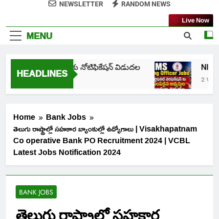
NEWSLETTER
RANDOM NEWS
Live Now
MENU
HM లో ఉద్యోగాలకు నోటిఫికేషన్ విడుదల
NIMS Nurs
HEADLINES
2 Weeks Ag
Home
Bank Jobs
తెలుగు రాష్ట్రాల్లో సహకార బ్యాంకుల్లో ఉద్యోగాలు | Visakhapatnam
Co operative Bank PO Recruitment 2024 | VCBL
Latest Jobs Notification 2024
BANK JOBS
తెలుగు రాష్ట్రాల్లో సహకార