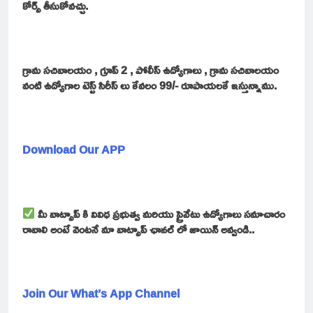
కోర్స్ తీసుకోవచ్చు.
గ్రామ సచివాలయం , గ్రూప్ 2 , పోలీస్ ఉద్యోగాలు , గ్రామ సచివాలయం
వంటి ఉద్యోగాల టెస్ట్ సిరీస్ లు కేవలం 99/- రూపాయలకే ఇస్తున్నాము.
Download Our APP
మీ వాట్సాప్ కి వివిధ ప్రభుత్వ మరియు ప్రైవేటు ఉద్యోగాలు సమాచారం
రావాలి అంటే వెంటనే మా వాట్సాప్ ఛానల్ లో జాయిన్ అవ్వండి..
Join Our What’s App Channel