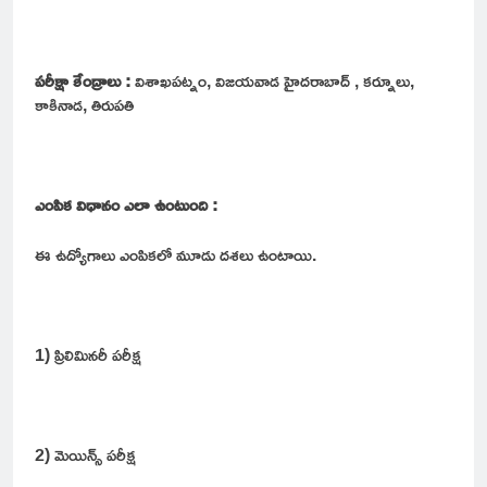
పరీక్షా కేంద్రాలు :
విశాఖపట్నం, విజయవాడ హైదరాబాద్ , కర్నూలు,
కాకినాడ, తిరుపతి
ఎంపిక విధానం ఎలా ఉంటుంది :
ఈ ఉద్యోగాలు ఎంపికలో మూడు దశలు ఉంటాయి.
1) ప్రిలిమినరీ పరీక్ష
2) మెయిన్స్ పరీక్ష