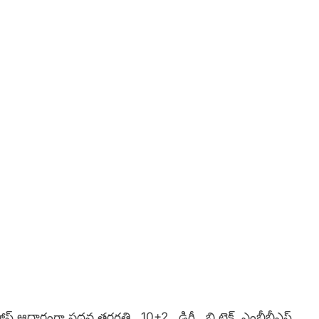
స్ట్ ఆధారంగా పదవ తరగతి , 10+2 , డిగ్రీ , బి.టెక్, ఎంబీబీఎస్