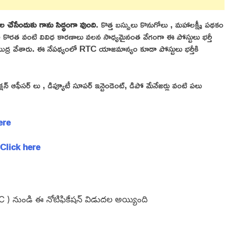
చేసేందుకు గాను సిద్ధంగా వుంది
. కొత్త బస్సులు కొనుగోలు , మహాలక్ష్మీ పథకం
 కొరత వంటి వివిధ కారణాలు వలన సాధ్యమైనంత వేగంగా ఈ పోస్టులు భర్తీ
ముద్ర వేశారు. ఈ నేపథ్యంలో RTC యాజమాన్యం కూడా పోస్టులు భర్తీకి
, సెక్షన్ ఆఫీసర్ లు , డిప్యూటీ సూపర్ ఇన్టెండెంట్, డిపో మేనేజర్లు వంటి పలు
here
 – Click here
TC ) నుండి ఈ నోటిఫికేషన్ విడుదల అయ్యింది