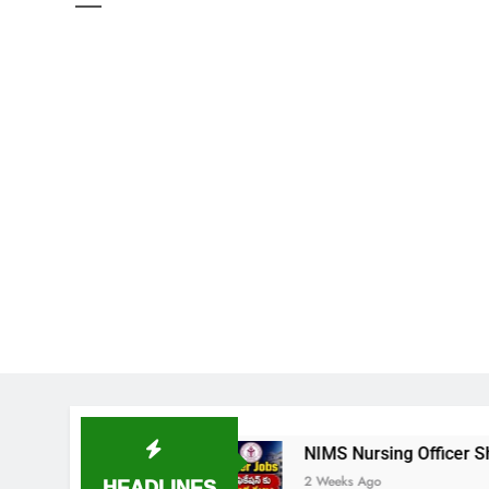
విడుదల
NIMS Nursing Officer Shortlisted Candida
HEADLINES
2 Weeks Ago