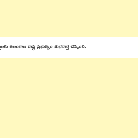
ులకు తెలంగాణ రాష్ట్ర ప్రభుత్వం శుభవార్త చెప్పింది.