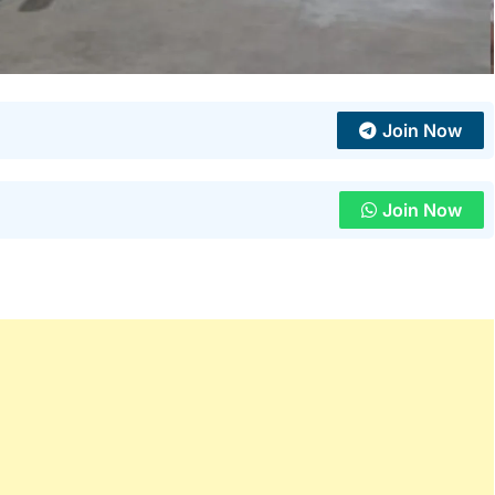
Join Now
Join Now