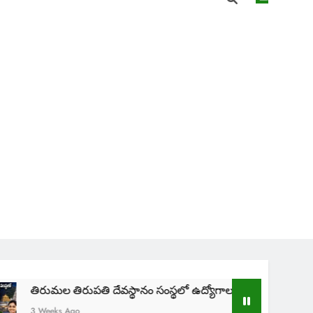
రుపతి దేవస్థానం సంస్థలో ఉద్యోగాలు | TTD SVIMS Direct Recruitme
o