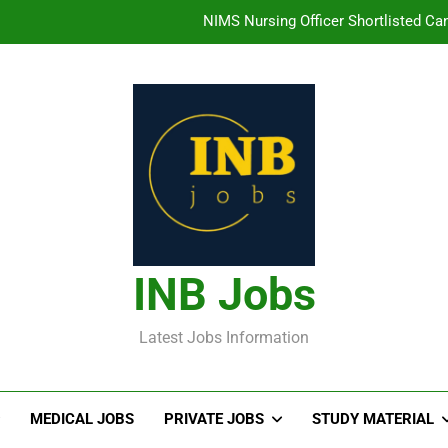
NIMS Nursing Officer Shortlisted Cand
తిరుమల తిరుపతి దేవస్థానం సంస్థలో ఉద్యోగ
హైదరాబాద్ లో ఉన్న TI
తెలంగా
NIMS Nursing Officer Shortlisted Cand
తిరుమల తిరుపతి దేవస్థానం సంస్థలో ఉద్యోగ
INB Jobs
హైదరాబాద్ లో ఉన్న TI
Latest Jobs Information
MEDICAL JOBS
PRIVATE JOBS
STUDY MATERIAL