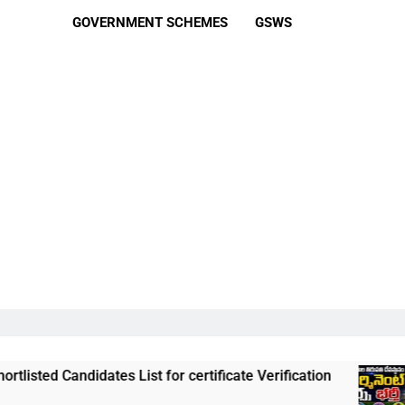
GOVERNMENT SCHEMES
GSWS
tes List for certificate Verification
తిరుమల తి
3 Weeks Ag