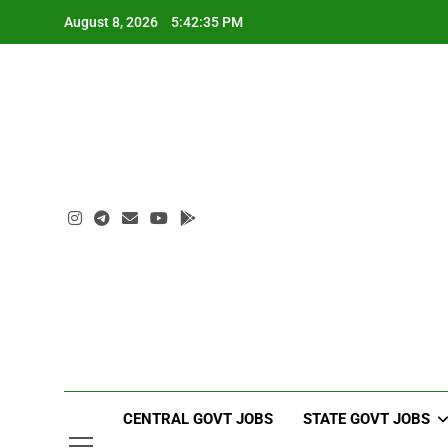
Skip
August 8, 2026
5:42:36 PM
to
content
CENTRAL GOVT JOBS
STATE GOVT JOBS