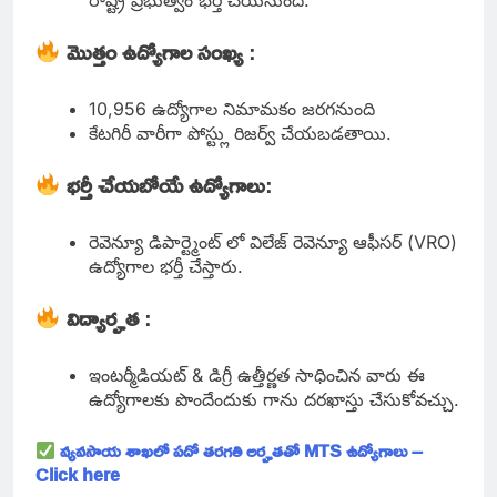
రాష్ట్ర ప్రభుత్వం భర్తీ చేయనుంది.
మొత్తం ఉద్యోగాల సంఖ్య
:
10,956 ఉద్యోగాల నిమామకం జరగనుంది
కేటగిరీ వారీగా పోస్ట్లు రిజర్వ్ చేయబడతాయి.
భర్తీ చేయబోయే ఉద్యోగాలు
:
రెవెన్యూ డిపార్ట్మెంట్ లో విలేజ్ రెవెన్యూ ఆఫీసర్ (VRO)
ఉద్యోగాల భర్తీ చేస్తారు.
విద్యార్హత
:
ఇంటర్మీడియట్ & డిగ్రీ ఉత్తీర్ణత సాధించిన వారు ఈ
ఉద్యోగాలకు పొందేందుకు గాను దరఖాస్తు చేసుకోవచ్చు.
వ్యవసాయ శాఖలో పదో తరగతి అర్హతతో MTS ఉద్యోగాలు –
Click here