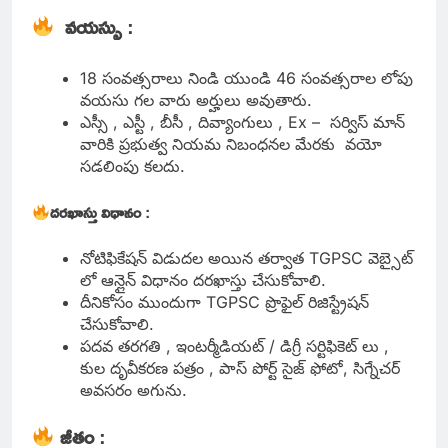
వయస్సు
:
18 సంవత్సరాలు నిండి యుండి 46 సంవత్సరాల లోపు
వయసు గల వారు అర్హులు అవుతారు.
ఎస్సీ , ఎస్టీ , బీసీ , దివ్యాంగులు , Ex – సర్విస్ మాన్
వారికి ప్రభుత్వ నియమ నిబంధనల మేరకు వయో
సడలింపు కలదు.
దరఖాస్తు విధానం
:
నోటిఫికేషన్ విడుదల అయిన తర్వాత TGPSC వెబ్సైట్
లో ఆన్లైన్ విధానం దరఖాస్తు చేసుకోవాలి.
దీనికోసం ముందుగా TGPSC ప్రొఫైల్ రిజిస్ట్రేషన్
చేసుకోవాలి.
పదవ తరగతి , ఇంటర్మీడియట్ / డిగ్రీ సర్టిఫికెట్ లు ,
కుల దృవీకరణ పత్రం , పాస్ పోర్ట్ సైజ్ ఫోటో, సిగ్నేచర్
అవసరం అగును.
జీతం
: