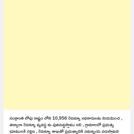
సంక్రాంతి లోపు రాష్ట్రం లోని 10,956 రెవిన్యూ అధికారులను నియమించి ,
తద్వారా రెవిన్యూ వ్యవస్థ ను పునరుద్దిస్తాము అని , గ్రామాలలో ప్రభుత్వ
భూములకి రక్షణ , రెవిన్యూ శాఖతో ప్రభుత్వానికి సమన్వయ పరుస్తామని