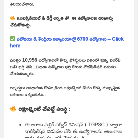
తెలియచేశారు.
ఇంటర్మీడియట్ & డిగ్రీ అర్హత తో ఈ ఉద్యోగాలకు దరఖాస్తు
చేసుకోవచ్చు.
నవోదయ & కేంద్రీయ విద్యాలయాల్లో 6700 ఉద్యోగాలు – Click
here
మొత్తం 10,956 ఉద్యోగాలలో కొన్ని పోస్టులను గతంలో వున్న విఆర్ఓ
లతో భర్తీ చేసి , మిగతా ఉద్యోగాల భర్తీ కొరకు నోటిఫికేషన్ విడుదల
చేయనున్నారు.
అభ్యర్థులు అవగాహన కోసం క్రింద రిక్రూట్మెంట్ కోసం కొన్ని ముఖ్యమైన
వివరాలు ఇవ్వబడినవి..
రిక్రూట్మెంట్ చేపట్టే సంస్థ
:
తెలంగాణ పబ్లిక్ సర్వీస్ కమిషన్ ( TGPSC ) ద్వారా
నోటిఫికేషన్ విడుదల చేసి ఈ ఉద్యోగాలను తెలంగాణ