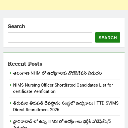
Search
SEARCH
Recent Posts
తెలంగాణ NHM లో ఉద్యోగాలకు నోటిఫికేషన్ విడుదల
NIMS Nursing Officer Shortlisted Candidates List for
certificate Verification
తిరుమల తిరుపతి దేవస్థానం సంస్థలో ఉద్యోగాలు | TTD SVIMS
Direct Recruitment 2026
హైదరాబాద్ లో ఉన్న TIMS లో ఉద్యోగాలు భర్తీకి నోటిఫికేషన్