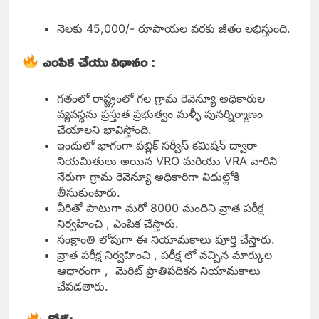
నెలకు 45,000/- రూపాయల వరకు జీతం లభిస్తుంది.
ఎంపిక చేయు విధానం
:
గతంలో రాష్ట్రంలో గల గ్రామ రెవెన్యూ అధికారుల
వ్యవస్థను ప్రస్తుత ప్రభుత్వం మళ్ళీ పునర్నిర్మాణం
చేయాలని భావిస్తోంది.
ఇందులో భాగంగా పబ్లిక్ సర్వీస్ కమిషన్ ద్వారా
నియమితులు అయిన VRO మరియు VRA వారిని
నేరుగా గ్రామ రెవెన్యూ అధికారిగా విధుల్లోకి
తీసుకుంటారు.
వీరితో పాటుగా మరో 8000 మందిని వ్రాత పరీక్ష
నిర్వహించి , ఎంపిక చేస్తారు.
సంక్రాంతి లోపుగా ఈ నియామకాలు పూర్తి చేస్తారు.
వ్రాత పరీక్ష నిర్వహించి , పరీక్ష లో వచ్చిన మార్కుల
ఆధారంగా , మెరిట్ ప్రాతిపదికన నియామకాలు
చేపడతారు.