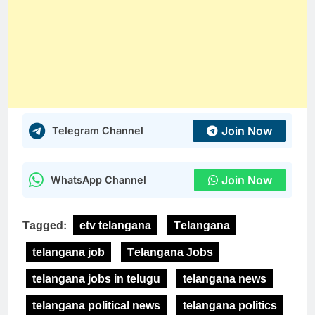
Join Now
Telegram Channel
Join Now
WhatsApp Channel
Tagged:
etv telangana
Telangana
telangana job
Telangana Jobs
telangana jobs in telugu
telangana news
telangana political news
telangana politics