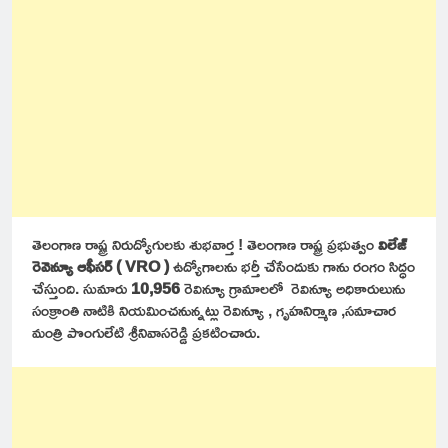
తెలంగాణ రాష్ట్ర నిరుద్యోగులకు శుభవార్త ! తెలంగాణ రాష్ట్ర ప్రభుత్వం
విలేజ్
రెవెన్యూ ఆఫీసర్ ( VRO )
ఉద్యోగాలను భర్తీ చేసేందుకు గాను రంగం సిద్ధం
చేస్తుంది. సుమారు
10,956
రెవిన్యూ గ్రామాలలో రెవిన్యూ అధికారులును
సంక్రాంతి నాటికి నియమించనున్నట్లు రెవిన్యూ , గృహనిర్మాణ ,సమాచార
మంత్రి పొంగులేటి శ్రీనివాసరెడ్డి ప్రకటించారు.