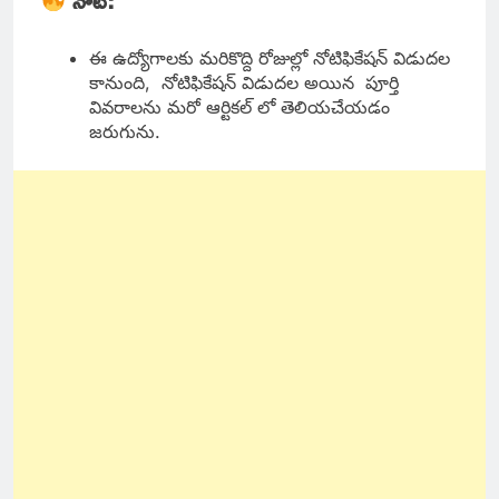
నోట్:
ఈ ఉద్యోగాలకు మరికొద్ది రోజుల్లో నోటిఫికేషన్ విడుదల
కానుంది, నోటిఫికేషన్ విడుదల అయిన పూర్తి
వివరాలను మరో ఆర్టికల్ లో తెలియచేయడం
జరుగును.