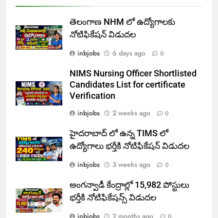
తెలంగాణ NHM లో ఉద్యోగాలకు
నోటిఫికేషన్ విడుదల
inbjobs
6 days ago
0
NIMS Nursing Officer Shortlisted
Candidates List for certificate
Verification
inbjobs
2 weeks ago
0
హైదరాబాద్ లో ఉన్న TIMS లో
ఉద్యోగాలు భర్తీకి నోటిఫికేషన్ విడుదల
inbjobs
3 weeks ago
0
అంగన్వాడీ కేంద్రాల్లో 15,982 పోస్టులు
భర్తీకి నోటిఫికేషన్స్ విడుదల
inbjobs
2 months ago
0