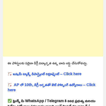
ఈ పోస్టులకు ఏదైనా డిగ్రీ విద్యార్హత ఉన్న వారు అప్లై చేసుకోవచ్చు.
ఇన్కమ్ ట్యాక్స్ డిపార్ట్మెంట్ రిక్రూట్మెంట్ – Click here
AP లో 10th, డిగ్రీ అర్హతతో ఔట్ సోర్సింగ్ ఉద్యోగాలు – Click
here
ఫ్రెండ్స్ మీ WhatsApp / Telegram కి వివిధ ప్రభుత్వ మరియు