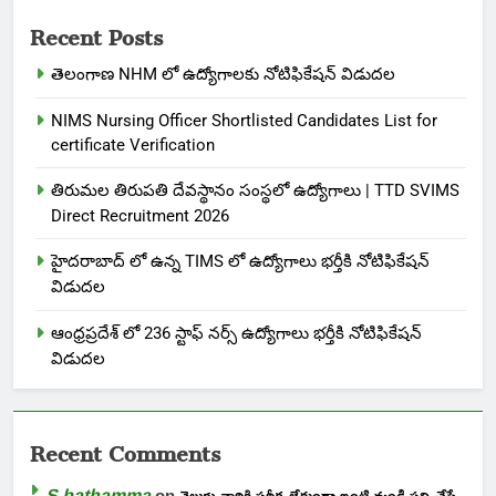
Recent Posts
తెలంగాణ NHM లో ఉద్యోగాలకు నోటిఫికేషన్ విడుదల
NIMS Nursing Officer Shortlisted Candidates List for
certificate Verification
తిరుమల తిరుపతి దేవస్థానం సంస్థలో ఉద్యోగాలు | TTD SVIMS
Direct Recruitment 2026
హైదరాబాద్ లో ఉన్న TIMS లో ఉద్యోగాలు భర్తీకి నోటిఫికేషన్
విడుదల
ఆంధ్రప్రదేశ్ లో 236 స్టాఫ్ నర్స్ ఉద్యోగాలు భర్తీకి నోటిఫికేషన్
విడుదల
Recent Comments
S bathamma
on
తెలుగు వారికి పరీక్ష లేకుండా ఇంటి నుండి పని చేసే