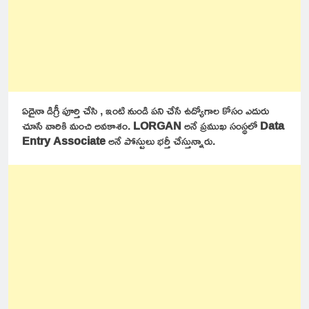
ఏదైనా డిగ్రీ పూర్తి చేసి , ఇంటి నుండి పని చేసే ఉద్యోగాల కోసం ఎదురు
చూసే వారికి మంచి అవకాశం.
LORGAN
అనే ప్రముఖ సంస్థలో
Data
Entry Associate
అనే పోస్టులు భర్తీ చేస్తున్నారు.