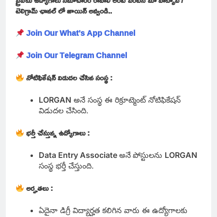
ప్రైవేటు ఉద్యోగాలు సమాచారం రావాలి అంటే వెంటనే మా వాట్సాప్ /
టెలిగ్రామ్ ఛానల్ లో జాయిన్ అవ్వండి..
Join Our What’s App Channel
Join Our Telegram Channel
నోటిఫికేషన్ విడుదల చేసిన సంస్థ :
LORGAN
అనే సంస్థ ఈ రిక్రూట్మెంట్ నోటిఫికేషన్
విడుదల చేసింది.
భర్తీ చేస్తున్న ఉద్యోగాలు :
Data Entry Associate
అనే
పోస్టులను
LORGAN
సంస్థ భర్తీ చేస్తుంది.
అర్హతలు :
ఏదైనా డిగ్రీ విద్యార్హత కలిగిన వారు ఈ ఉద్యోగాలకు