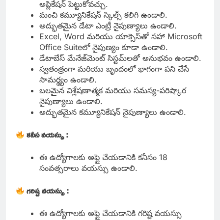
అప్లికేషన్ పెట్టుకోవచ్చు.
మంచి కమ్యూనికేషన్ స్కిల్స్ కలిగి ఉండాలి.
అద్భుతమైన డేటా ఎంట్రీ నైపుణ్యాలు ఉండాలి.
Excel, Word మరియు యాక్సెస్‌తో సహా Microsoft
Office Suiteలో నైపుణ్యం కూడా ఉండాలి.
డేటాబేస్ మేనేజ్‌మెంట్ సిస్టమ్‌లతో అనుభవం ఉండాలి.
స్వతంత్రంగా మరియు బృందంలో భాగంగా పని చేసే
సామర్థ్యం ఉండాలి.
బలమైన విశ్లేషణాత్మక మరియు సమస్య-పరిష్కార
నైపుణ్యాలు ఉండాలి.
అద్భుతమైన కమ్యూనికేషన్ నైపుణ్యాలు ఉండాలి.
కనీస వయస్సు :
ఈ ఉద్యోగాలకు అప్లై చేయడానికి కనీసం 18
సంవత్సరాలు వయస్సు ఉండాలి.
గరిష్ట వయస్సు :
ఈ ఉద్యోగాలకు అప్లై చేయడానికి గరిష్ట వయస్సు