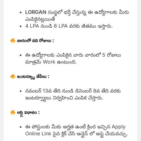
LORGAN
సంస్థలో భర్తీ చేస్తున్న ఈ ఉద్యోగాలకు మీరు
ఎంపికైనట్లయితే
4 LPA నుండి 6 LPA వరకు జీతము ఇస్తారు.
వారంలో పని రోజులు :
ఈ ఉద్యోగాలకు ఎంపికైన వారు వారంలో 5 రోజులు
మాత్రమే Work ఉంటుంది.
ఇంటర్వ్యూ తేదీలు :
నవంబర్ 13వ తేది నుండి డిసెంబర్ 8వ తేది వరకు
ఇంటర్వ్యూలు నిర్వహించి ఎంపిక చేస్తారు.
అప్లై విధానం :
ఈ పోస్టులకు మీకు అర్హత ఉంటే క్రింద ఇచ్చిన Apply
Online Link పైన క్లిక్ చేసి ఆన్లైన్ లో అప్లై చేయవచ్చు.