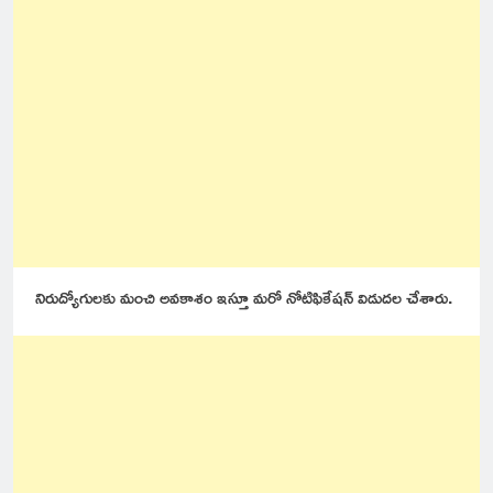
నిరుద్యోగులకు మంచి అవకాశం ఇస్తూ మరో నోటిఫికేషన్ విడుదల చేశారు.