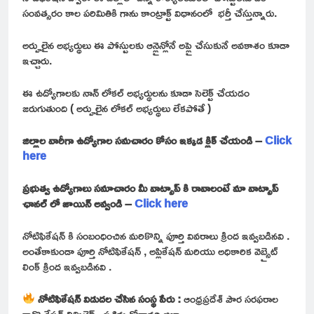
సంవత్సరం కాల పరిమితికి గాను కాంట్రాక్ట్ విధానంలో భర్తీ చేస్తున్నారు.
అర్హులైన అభ్యర్థులు ఈ పోస్టులకు ఆన్లైన్లోనే అప్లై చేసుకునే అవకాశం కూడా
ఇచ్చారు.
ఈ ఉద్యోగాలకు నాన్ లోకల్ అభ్యర్థులను కూడా సెలెక్ట్ చేయడం
జరుగుతుంది ( అర్హులైన లోకల్ అభ్యర్థులు లేకపోతే )
జిల్లాల వారీగా ఉద్యోగాల సమచారం కోసం ఇక్కడ క్లిక్ చేయండి –
Click
here
ప్రభుత్వ ఉద్యోగాలు సమాచారం మీ వాట్సాప్ కి రావాలంటే మా వాట్సాప్
ఛానల్ లో జాయిన్ అవ్వండి –
Click here
నోటిఫికేషన్ కి సంబంధించిన మరికొన్ని పూర్తి వివరాలు క్రింద ఇవ్వబడినవి .
అంతేకాకుండా పూర్తి నోటిఫికేషన్ , అప్లికేషన్ మరియు అధికారిక వెబ్సైట్
లింక్ క్రింద ఇవ్వబడినవి .
నోటిఫికేషన్ విడుదల చేసిన సంస్థ పేరు :
ఆంధ్రప్రదేశ్ పౌర సరఫరాల
కార్పొరేషన్ లిమిటెడ్ , పశ్చిమ గోదావరి జిల్లా