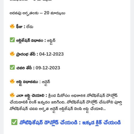
అదనపు అర్హతలకు – 20 మార్కులు
ఫీజు :
లేదు
అప్లికేషన్ విధానం :
ఆఫ్లైన్
ప్రారంభ తేదీ :
04-12-2023
చివరి తేదీ :
09-12-2023
అప్లై విధానము
: ఆన్లైన్
ఎలా అప్లై చెయాలి :
క్రింద మీకోసం అధికారిక నోటిఫికేషన్ డౌన్లోడ్
చేయడానికి లింక్ ఇవ్వడం జరిగింది. నోటిఫికేషన్ డౌన్లోడ్ చేసుకోని పూర్తి
నోటిఫికేషన్ చదివి అర్హత ఆన్లైన్ అప్లికేషన్ నింపి అప్లై చేయాలి..
నోటిఫికేషన్ డౌన్లోడ్ చేయండి : ఇక్కడ క్లిక్ చేయండి