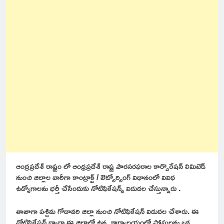
ఆంద్రప్రదేశ్ రాష్ట్రం లో ఆంధ్రప్రదేశ్ రాష్ట్ర పౌరసరఫరాల కార్పొరేషన్ లిమిటెడ్
నుంచి జిల్లాల వారీగా కాంట్రాక్ట్ / ఔట్సోర్సింగ్ విధానంలో వివిధ
ఉద్యోగాలను భర్తీ చేసేందుకు నోటిఫికేషన్స్ విడుదల చేస్తున్నారు .
తాజాగా పశ్చిమ గోదావరి జిల్లా నుంచి నోటిఫికేషన్ విడుదల చేశారు. ఈ
నోటిఫికేషన్ ద్వారా ఈ జిల్లాలో ఉన్న కార్యాలయంలో పోస్టులను ఒక