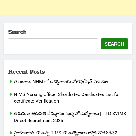
Search
SEARCH
Recent Posts
తెలంగాణ NHM లో ఉద్యోగాలకు నోటిఫికేషన్ విడుదల
NIMS Nursing Officer Shortlisted Candidates List for
certificate Verification
తిరుమల తిరుపతి దేవస్థానం సంస్థలో ఉద్యోగాలు | TTD SVIMS
Direct Recruitment 2026
హైదరాబాద్ లో ఉన్న TIMS లో ఉద్యోగాలు భర్తీకి నోటిఫికేషన్