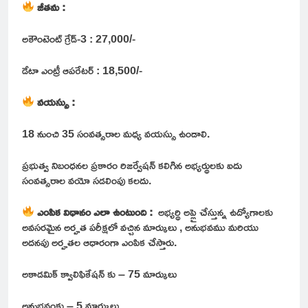
జీతమ :
అకౌంటెంట్ గ్రేడ్-3 : 27,000/-
డేటా ఎంట్రీ ఆపరేటర్ : 18,500/-
వయస్సు :
18 నుంచి 35 సంవత్సరాల మధ్య వయస్సు ఉండాలి.
ప్రభుత్వ నిబంధనల ప్రకారం రిజర్వేషన్ కలిగిన అభ్యర్థులకు ఐదు
సంవత్సరాల వయో సడలింపు కలదు.
ఎంపిక విధానం ఎలా ఉంటుంది :
అభ్యర్థి అప్లై చేస్తున్న ఉద్యోగాలకు
అవసరమైన అర్హత పరీక్షలో వచ్చిన మార్కులు , అనుభవము మరియు
అదనపు అర్హతల ఆధారంగా ఎంపిక చేస్తారు.
అకాడమిక్ క్వాలిఫికేషన్ కు – 75 మార్కులు
అనుభవంకు – 5 మార్కులు