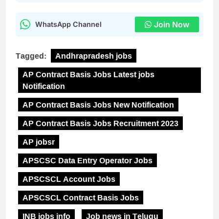
Join Now
WhatsApp Channel
Tagged:
Andhrapradesh jobs
AP Contract Basis Jobs Latest jobs
Notification
AP Contract Basis Jobs New Notification
AP Contract Basis Jobs Recruitment 2023
AP jobsr
APSCSC Data Entry Operator Jobs
APSCSCL Account Jobs
APSCSCL Contract Basis Jobs
INB jobs info
Job news in Telugu