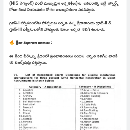
(NIS రెగ్యులర్) వంటి ముఖ్యమైన అర్హత(లు)ను అవసరాన్ని బట్టి స్పోర్ట్స్
కోటా కింద నియామకం కోసం తాత్కాలికంగా సడలిస్తారు.
గ్రూప్-I సర్వీసులలోని పోస్టులకు అర్హత ఉన్న క్రీడాకారుడు గ్రూప్-II &
గ్రూప్-III సర్వీసులలోని పోస్టులకు కూడా అర్హత కలిగి ఉంటారు.
క్రీడా విభాగాల జాబితా :
ఈ క్రింద పేర్కొన్న క్రీడలలో ప్రతిభావంతులు అయిన అర్హత కలిగిన వారికి
ఈ రిజర్వేషన్లు వర్తిస్తాయి.