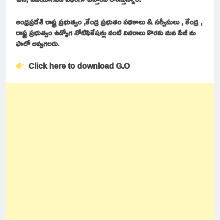
ఆంధ్రప్రదేశ్ రాష్ట్ర ప్రభుత్వం ,కేంద్ర ప్రభుతం పథకాలు & సర్వీసులు , కేంద్ర ,
రాష్ట్ర ప్రభుత్వం ఉద్యోగ నోటిఫికేషన్లు వంటి వివరాలు కొరకు మన పేజీ ను
ఫాలో అవ్వగలరు.
Click here to download G.O