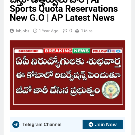
Sports Quota Reservations
New G.O | AP Latest News
0
Inbjobs
1 Year Ago
1 Mins
Join Now
Telegram Channel