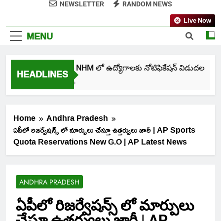
NEWSLETTER
RANDOM NEWS
Live Now
MENU
తెలంగాణ NHM లో ఉద్యోగాలకు నోటిఫికేషన్ విడుదల
HEADLINES
5 Days Ago
Home
Andhra Pradesh
ఏపీలో రిజర్వేషన్స్ లో మార్పులు చేస్తూ ఉత్తర్వులు జారీ | AP Sports
Quota Reservations New G.O | AP Latest News
ANDHRA PRADESH
ఏపీలో రిజర్వేషన్స్ లో మార్పులు
చేస్తూ ఉత్తర్వులు జారీ | AP