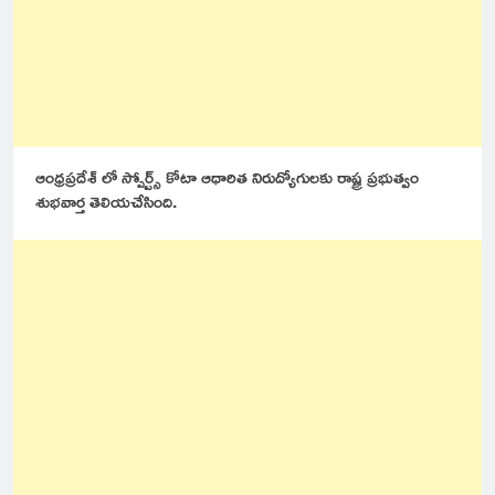
ఆంధ్రప్రదేశ్ లో స్పోర్ట్స్ కోటా ఆధారిత నిరుద్యోగులకు రాష్ట్ర ప్రభుత్వం
శుభవార్త తెలియచేసింది.