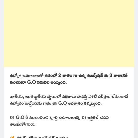
ఉద్యోగ అవకాశాలలో
గతంలో 2 శాతం గా ఉన్న రిజర్వేషన్ ను 3 శాతానికి
పెంచుతూ G.O విడుదల అయ్యింది.
జాతీయ, అంతర్జాతీయ స్థాయిలో పథకాలు సాధిస్తే పోటీ పరీక్షలు లేకుండానే
ఉద్యోగం ఇచ్చేందుకు గాను ఈ G.O అవకాశం కల్పిస్తుంది.
ఈ G.O కి సంబంధించి పూర్తి సమాచారాన్ని ఈ ఆర్టికల్ చదివి
తెలుసుకోగలరు.