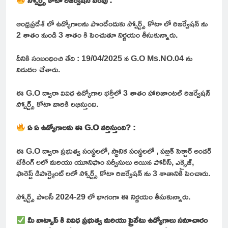
స్పోర్ట్స్ కోటా రిజర్వేషన్ పెంపు :
ఆంధ్రప్రదేశ్ లో ఉద్యోగాలను పొందేందుకు స్పోర్ట్స్ కోటా లో రిజర్వేషన్ ను
2 శాతం నుండి 3 శాతం కి పెంచుతూ నిర్ణయం తీసుకున్నారు.
దీనికి సంబంధించి తేది : 19/04/2025 న G.O Ms.NO.04 ను
విడుదల చేశారు.
ఈ G.O ద్వారా వివిధ ఉద్యోగాల భర్తీలో 3 శాతం హారిజాంటల్ రిజర్వేషన్
స్పోర్ట్స్ కోటా వారికి లభిస్తుంది.
ఏ ఏ ఉద్యోగాలకు ఈ G.O వర్తిస్తుంది? :
ఈ G.O ద్వారా ప్రభుత్వ సంస్థలలో, స్థానిక సంస్థలలో , పబ్లిక్ సెక్టార్ అండర్
టేకింగ్ లలో మరియు యూనిఫాం సర్వీసులు అయిన పోలీస్, ఎక్సైజ్,
ఫారెస్ట్ డిపార్ట్మెంట్ లలో స్పోర్ట్స్ కోటా రిజర్వేషన్ ను 3 శాతానికి పెంచారు.
స్పోర్ట్స్ పాలసీ 2024-29 లో భాగంగా ఈ నిర్ణయం తీసుకున్నారు.
మీ వాట్సాప్ కి వివిధ ప్రభుత్వ మరియు ప్రైవేటు ఉద్యోగాలు సమాచారం