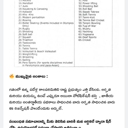
ముఖ్యమైన అంశాలు :
గతంలో ఉన్న పదేళ్ల కాలపరిమితిని రాష్ట్ర ప్రభుత్వం ఎత్తి వేసింది. అర్హత
మరియు వయస్సు ఉంటే ఎప్పుడూ అయినా నోటిఫికేషన్ వస్తె , జాతీయ
మరియు అంతర్జాతీయ పథకాలు సాధించిన వారు అర్హత సాధించిన వారు
ఈ రిజర్వేషన్ పొందేందుకు అర్హులే.
సంబంధిత సమాచారాన్ని మీకు తెలిసిన వారికి మన ఆర్టికల్ ద్వారా షేర్
చేసి, ఉపయోగపడే విధంగా చేస్తారని ఆశిస్తున్నాం.