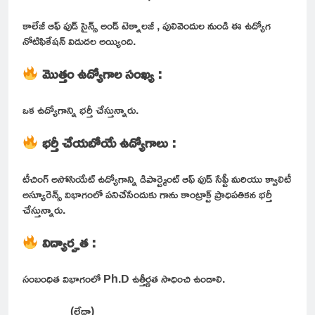
కాలేజీ ఆఫ్ ఫుడ్ సైన్స్ అండ్ టెక్నాలజీ , పులివెందుల నుండి ఈ ఉద్యోగ
నోటిఫికేషన్ విడుదల అయ్యింది.
మొత్తం ఉద్యోగాల సంఖ్య :
ఒక ఉద్యోగాన్ని భర్తీ చేస్తున్నారు.
భర్తీ చేయబోయే ఉద్యోగాలు :
టీచింగ్ అసోసియేట్ ఉద్యోగాన్ని డిపార్ట్మెంట్ ఆఫ్ ఫుడ్ సేఫ్టీ మరియు క్వాలిటీ
అస్యూరెన్స్ విభాగంలో పనిచేసేందుకు గాను కాంట్రాక్ట్ ప్రాధిపతికన భర్తీ
చేస్తున్నారు.
విద్యార్హత :
సంబంధిత విభాగంలో Ph.D ఉత్తీర్ణత సాధించి ఉండాలి.
(లేదా)