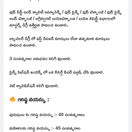
ఫుడ్ సేఫ్టీ అండ్ క్వాలిటీ అస్యూరెన్స్ / ఫుడ్ సైన్స్ / ఫుడ్ టెక్నాలజీ / ఫుడ్ సైన్స్
అండ్ టెక్నాలజీ / అగ్రికల్చరల్ బయోటెక్నాలజి / బయో కెమిస్ట్రీ విభాగంలో
మాస్టర్స్ డిగ్రీ ఉత్తీర్ణత సాధించి ఉండాలి
.
బ్యాచిలర్ డిగ్రీ లో ఫస్ట్ డివిజన్ మార్కులు లేదా తత్సమాన మార్కులు
సాధించి ఉండాలి.
3 సంవత్సరాల అనుభవం కలిగి వుండాలి.
సైన్స్ సిటేషన్ ఇండెక్స్ లో ఒక రీసెర్చ్ పేపర్ పబ్లిష్ చేసి వుండాలి.
నెట్ క్వాలిఫికేషన్ కలిగి వుండాలి.
గరిష్ఠ వయస్సు :
పురుషులు కు గరిష్ట వయస్సు :- 40 సంవత్సరాలు
మహిళలకు గరిష్ట వయస్సు :- 45 సంవత్సరాల