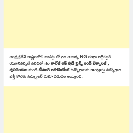
ఆంధ్రప్రదేశ్ రాష్ట్రంలోని బాపట్ల లో గల ఆచార్య NG రంగా అగ్రికల్చర్
యూనివర్సిటీ పరిధిలో గల
కాలేజీ ఆఫ్ ఫుడ్ సైన్స్ అండ్ టెక్నాలజీ ,
పులివెందుల
నుండి
టీచింగ్ అసోసియేట్
ఉద్యోగాలను కాంట్రాక్టు ఉద్యోగాల
భర్తీ కొరకు సర్క్యులర్ మెమో విడుదల అయ్యింది.