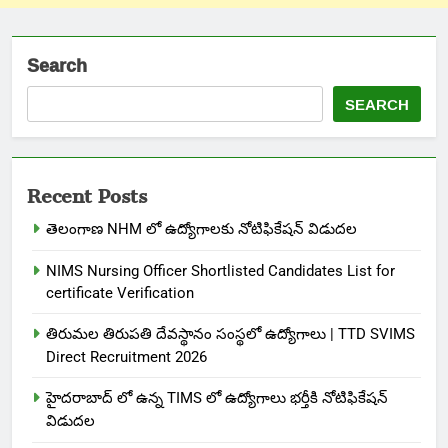
Search
SEARCH
Recent Posts
తెలంగాణ NHM లో ఉద్యోగాలకు నోటిఫికేషన్ విడుదల
NIMS Nursing Officer Shortlisted Candidates List for
certificate Verification
తిరుమల తిరుపతి దేవస్థానం సంస్థలో ఉద్యోగాలు | TTD SVIMS
Direct Recruitment 2026
హైదరాబాద్ లో ఉన్న TIMS లో ఉద్యోగాలు భర్తీకి నోటిఫికేషన్
విడుదల