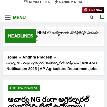
NEWSLETTER
RANDOM NEWS
Live Now
MENU
తెలంగాణ NHM లో ఉద్యోగాలకు నోటిఫికేషన్ విడుదల
HEADLINES
1 Week Ago
Home
Andhra Pradesh
ఆచార్య NG రంగా అగ్రికల్చరల్ యూనివర్సిటీలో ఉద్యోగాలు | ANGRAU
Notification 2025 | AP Agriculture Department jobs
ANDHRA PRADESH
ఆచార్య NG రంగా అగ్రికల్చరల్
యూనివర్సిటీలో ఉద్యోగాలు |