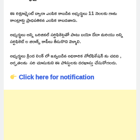
ఈ రిక్రూట్మెంట్ ద్వారా ఎంపిక కాబడిన అభ్యర్థులు 11 నెలలకు గాను
కాంట్రాక్టు ప్రాధిపతికన ఎంపిక కాబడతారు.
అభ్యర్థులు అన్ని ఒరిజినల్ సర్టిఫికెట్లతో పాటు బయో డేటా మరియు అన్ని
సర్టిఫికెట్ ల జిరాక్స్ కాపీలు తీసుకొని వెళ్ళాలి.
అభ్యర్థులు క్రింద లింక్ లో ఇవ్వబడిన అధికారిక నోటిఫికేషన్ ను చదివి ,
అర్హతలను సరి చూసుకుని ఈ పోస్టులకు దరఖాస్తు చేసుకోగలరు.
Click here for notification