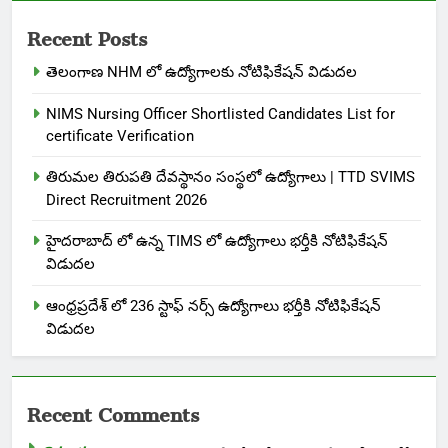
Recent Posts
తెలంగాణ NHM లో ఉద్యోగాలకు నోటిఫికేషన్ విడుదల
NIMS Nursing Officer Shortlisted Candidates List for
certificate Verification
తిరుమల తిరుపతి దేవస్థానం సంస్థలో ఉద్యోగాలు | TTD SVIMS
Direct Recruitment 2026
హైదరాబాద్ లో ఉన్న TIMS లో ఉద్యోగాలు భర్తీకి నోటిఫికేషన్
విడుదల
ఆంధ్రప్రదేశ్ లో 236 స్టాఫ్ నర్స్ ఉద్యోగాలు భర్తీకి నోటిఫికేషన్
విడుదల
Recent Comments