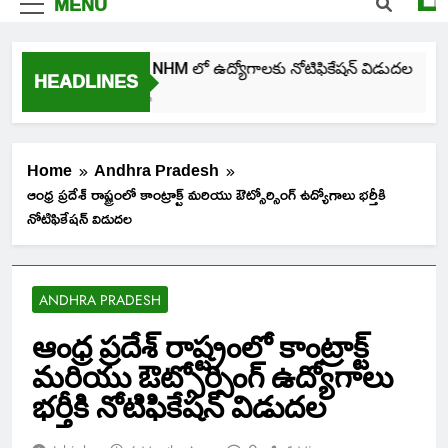
MENU
తెలంగాణ NHM లో ఉద్యోగాలకు నోటిఫికేషన్ విడుదల
HEADLINES
4 Days Ago
Home
Andhra Pradesh
ఆంధ్ర ప్రదేశ్ రాష్ట్రంలో కాంట్రాక్ట్ మరియు ఔట్సోర్సింగ్ ఉద్యోగాలు భర్తీకి
నోటిఫికేషన్ విడుదల
ANDHRA PRADESH
ఆంధ్ర ప్రదేశ్ రాష్ట్రంలో కాంట్రాక్ట్
మరియు ఔట్సోర్సింగ్ ఉద్యోగాలు
భర్తీకి నోటిఫికేషన్ విడుదల