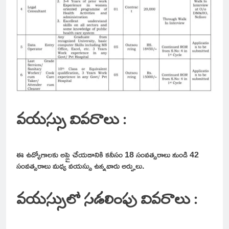
వయస్సు వివరాలు :
ఈ ఉద్యోగాలకు అప్లై చేయడానికి కనీసం 18 సంవత్సరాలు నుండి 42
సంవత్సరాలు మధ్య వయస్సు ఉన్నవారు అర్హులు.
వయస్సులో సడలింపు వివరాలు :