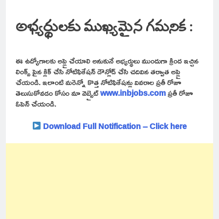
అభ్యర్థులకు ముఖ్యమైన గమనిక :
ఈ ఉద్యోగాలకు అప్లై చేయాలి అనుకునే అభ్యర్థులు ముందుగా క్రింద ఇచ్చిన
లింక్స్ పైన క్లిక్ చేసి నోటిఫికేషన్ డౌన్లోడ్ చేసి చదివిన తర్వాత అప్లై
చేయండి. ఇలాంటి మరెన్నో కొత్త నోటిఫికేషన్లు వివరాల ప్రతీ రోజూ
తెలుసుకోవడం కోసం మా వెబ్సైట్
www.inbjobs.com
ప్రతీ రోజూ
ఓపెన్ చేయండి.
Download Full Notification – Click here