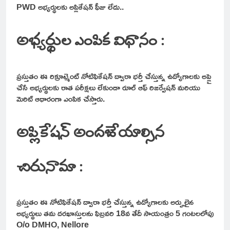
PWD అభ్యర్థులకు అప్లికేషన్ ఫీజు లేదు..
అభ్యర్థుల ఎంపిక విధానం :
ప్రస్తుతం ఈ రిక్రూట్మెంట్ నోటిఫికేషన్ ద్వారా భర్తీ చేస్తున్న ఉద్యోగాలకు అప్లై
చేసే అభ్యర్థులకు రాత పరీక్షలు లేకుండా రూల్ ఆఫ్ రిజర్వేషన్ మరియు
మెరిట్ ఆధారంగా ఎంపిక చేస్తారు.
అప్లికేషన్ అందజేయాల్సిన
చిరునామా :
ప్రస్తుతం ఈ నోటిఫికేషన్ ద్వారా భర్తీ చేస్తున్న ఉద్యోగాలకు అర్హులైన
అభ్యర్థులు తమ దరఖాస్తులను ఫిబ్రవరి 18వ తేదీ సాయంత్రం 5 గంటలలోపు
O/o DMHO, Nellore