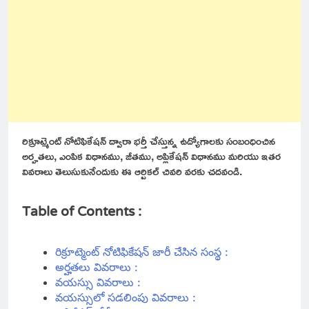
రిక్రూట్మెంట్ నోటిఫికేషన్ ద్వారా భర్తీ చేస్తున్న ఉద్యోగాలకు సంబంధించిన
అర్హతలు, ఎంపిక విధానము, జీతము, అప్లికేషన్ విధానము మరియు ఇతర
వివరాలు తెలుసుకునేందుకు ఈ ఆర్టికల్ చివరి వరకు చదవండి.
Table of Contents :
రిక్రూట్మెంట్ నోటిఫికేషన్ జారీ చేసిన సంస్థ :
అర్హతలు వివరాలు :
వయస్సు వివరాలు :
వయస్సులో సడలింపు వివరాలు :