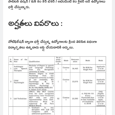
సానిటరీ వర్కర్ / కుక్ కం కేర్ టేకర్ / అటెండెంట్ కం క్లీనర్ అనే ఉద్యోగాలు
భర్తీ చేస్తున్నారు.
అర్హతలు వివరాలు :
నోటిఫికేషన్ ద్వారా భర్తీ చేస్తున్న ఉద్యోగాలకు క్రింద తెలిపిన విధంగా
విద్యార్హతలు ఉన్నవారు అప్లై చేయడానికి అర్హులు.