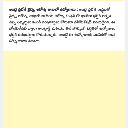
ఆంధ్ర ప్రదేశ్ వైద్య, ఆరోగ్య శాఖలో ఉద్యోగాలు
: ఆంధ్ర ప్రదేశ్ రాష్ట్రంలో
వైద్య, ఆరోగ్య శాఖలో జాతీయ ఆరోగ్య మిషన్ లో ఖాళీలు భర్తీకి అర్హత
ఉన్న అభ్యర్థులు నుండి దరఖాస్తులు కోరుతూ నోటిఫికేషన్ విడుదలైంది. ఈ
నోటిఫికేషన్ ద్వారా కాంట్రాక్ట్ మరియు ఔట్ సోర్సింగ్ పద్ధతిలో ఉద్యోగాలు
భర్తీకి దరఖాస్తులు కోరుతున్నారు. కాబట్టి ఈ ఉద్యోగాలకు ఎంపికలో రాత
పరీక్ష కూడా ఉండదు.