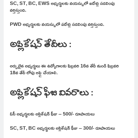
SC, ST, BC, EWS అభ్యర్థులకు వయస్సులో ఐదేళ్లు సడలింపు
వర్తిస్తుంది.
PWD అభ్యర్థులకు వయస్సులో పదేళ్లు సడలింపు వర్తిస్తుంది.
అప్లికేషన్ తేదీలు :
అర్హులైన అభ్యర్థులు ఈ ఉద్యోగాలకు ఫిబ్రవరి 16వ తేదీ నుండి ఫిబ్రవరి
18వ తేదీ లోపు అప్లై చేయాలి.
అప్లికేషన్ ఫీజు వివరాలు :
ఓసీ అభ్యర్థులకు అప్లికేషన్ ఫీజు – 500/- రూపాయలు
SC, ST, BC అభ్యర్థులకు అప్లికేషన్ ఫీజు – 300/- రూపాయలు