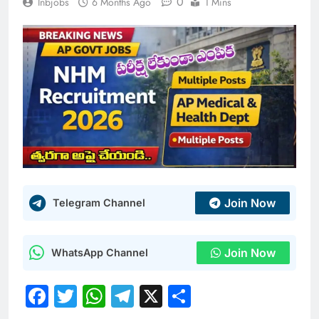
0
Inbjobs
6 Months Ago
1 Mins
Join Now
Telegram Channel
Join Now
WhatsApp Channel
Facebook
Twitter
WhatsApp
Telegram
X
Share