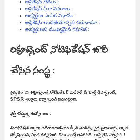
అప్లికేషన్ తేదీలు :
అప్లికేషన్ ఫీజు వివరాలు :
అభ్యర్థుల ఎంపిక విధానం :
అప్లికేషన్ అందజేయాల్సిన చిరునామా :
అభ్యర్థులకు ముఖ్యమైన గమనిక :
రిక్రూట్మెంట్ నోటిఫికేషన్ జారీ
చేసిన సంస్థ :
ప్రస్తుతం ఈ రిక్రూట్మెంట్ నోటిఫికేషన్ మెడికల్ & హెల్త్ డిపార్ట్మెంట్,
SPSR నెల్లూరు జిల్లా నుండి విడుదలైంది.
భర్తీ చేస్తున్న ఉద్యోగాలు :
నోటిఫికేషన్ ద్వారా ఆడియాలజిస్ట్ కం స్పీచ్ తెరపిస్ట్, చైల్డ్ సైకాలజిస్ట్, ల్యాబ్
టెక్నీషియన్, లీగల్ కన్సల్టెంట్, డేటా ఎంట్రీ ఆపరేటర్, లాస్ట్ గ్రేడ్ సర్వీసెస్ /