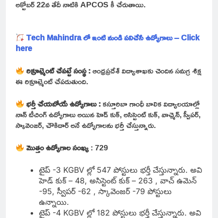
అక్టోబర్ 22వ తేదీ నాటికి APCOS కీ చేరుతాయి.
Tech Mahindra లో ఇంటి నుండి పనిచేసే ఉద్యోగాలు – Click
here
రిక్రూట్మెంట్ చేపట్టే సంస్థ :
ఆంధ్రప్రదేశ్ విద్యాశాఖకు చెందిన సమగ్ర శిక్ష
ఈ రిక్రూట్మెంట్ చేపడుతుంది.
భర్తీ చేయబోయే ఉద్యోగాలు
:
కస్తూరిబా గాంధీ బాలిక విద్యాలయాల్లో
నాన్ టీచింగ్ ఉద్యోగాలు అయిన హెడ్ కుక్, అసిస్టెంట్ కుక్, వాచ్మెన్, స్వీపర్,
స్కావెంజర్, చౌకిదార్ అనే ఉద్యోగాలను భర్తీ చేస్తున్నారు.
మొత్తం ఉద్యోగాల సంఖ్య
: 729
టైప్ -3 KGBV ల్లో 547 పోస్టులు భర్తీ చేస్తున్నారు. అవి
హెడ్ కుక్ – 48, అసిస్టెంట్ కుక్ – 263 , వాచ్ ఉమెన్
-95, స్వీపర్ -62 , స్కావెంజర్ -79 పోస్టులు
ఉన్నాయి.
టైప్ -4 KGBV ల్లో 182 పోస్టులు భర్తీ చేస్తున్నారు. అవి