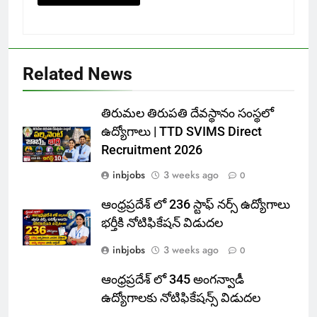
Related News
తిరుమల తిరుపతి దేవస్థానం సంస్థలో
ఉద్యోగాలు | TTD SVIMS Direct
Recruitment 2026
inbjobs
3 weeks ago
0
ఆంధ్రప్రదేశ్ లో 236 స్టాఫ్ నర్స్ ఉద్యోగాలు
భర్తీకి నోటిఫికేషన్ విడుదల
inbjobs
3 weeks ago
0
ఆంధ్రప్రదేశ్ లో 345 అంగన్వాడీ
ఉద్యోగాలకు నోటిఫికేషన్స్ విడుదల