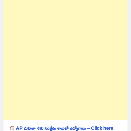
AP మహిళా శిశు సంక్షేమ శాఖలో ఉద్యోగాలు – Click here