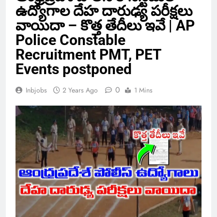
ఉద్యోగాల దేహ దారుఢ్య పరీక్షలు
వాయిదా – కొత్త తేదీలు ఇవే | AP
Police Constable
Recruitment PMT, PET
Events postponed
0
Inbjobs
2 Years Ago
1 Mins