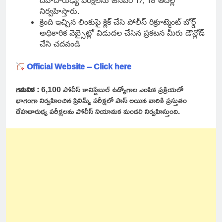
దేహదారుఢ్య పరీక్షలను జనవరి 17, 18 తేదీల్లో
నిర్వహిస్తారు.
క్రింది ఇచ్చిన లింకుపై క్లిక్ చేసి పోలీస్ రిక్రూట్మెంట్ బోర్డ్
అధికారిక వెబ్సైట్లో విడుదల చేసిన ప్రకటన మీరు డౌన్లోడ్
చేసి చదవండి
Official Website – Click here
గమనిక :
6,100 పోలీస్ కానిస్టేబుల్ ఉద్యోగాల ఎంపిక ప్రక్రియలో
భాగంగా నిర్వహించిన ప్రిలిమ్స్ పరీక్షలో పాస్ అయిన వారికి ప్రస్తుతం
దేహదారుఢ్య పరీక్షలను పోలీస్ నియామక మండలి నిర్వహిస్తుంది.