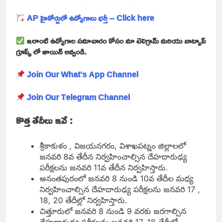
AP హైకోర్టులో ఉద్యోగాలు భర్తీ – Click here
ఇలాంటి ఉద్యోగాల సమాచారం కోసం మా టెలిగ్రామ్ మరియు వాట్సాప్
గ్రూప్స్ లో జాయిన్ అవ్వండి.
Join Our What’s App Channel
Join Our Telegram Channel
కొత్త తేదీలు ఇవే :
శ్రీకాకుళం , విజయనగరం, విశాఖపట్నం జిల్లాలలో
జనవరి 8వ తేదీన నిర్వహించాల్సిన దేహదారుఢ్య
పరీక్షలను జనవరి 11వ తేదీన నిర్వహిస్తారు.
అనంతపురంలో జనవరి 8 నుండి 10వ తేదీల మధ్య
నిర్వహించాల్సిన దేహదారుఢ్య పరీక్షలను జనవరి 17 ,
18, 20 తేదీల్లో నిర్వహిస్తారు.
చిత్తూరులో జనవరి 8 నుండి 9 వరకు జరగాల్సిన