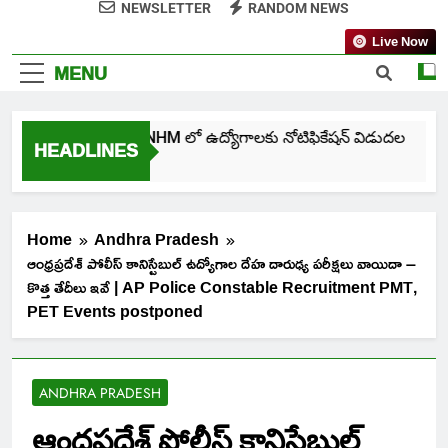
NEWSLETTER
RANDOM NEWS
Live Now
MENU
తెలంగాణ NHM లో ఉద్యోగాలకు నోటిఫికేషన్ విడుదల
HEADLINES
5 Days Ago
Home
Andhra Pradesh
ఆంధ్రప్రదేశ్ పోలీస్ కానిస్టేబుల్ ఉద్యోగాల దేహ దారుఢ్య పరీక్షలు వాయిదా –
కొత్త తేదీలు ఇవే | AP Police Constable Recruitment PMT,
PET Events postponed
ANDHRA PRADESH
ఆంధ్రప్రదేశ్ పోలీస్ కానిస్టేబుల్