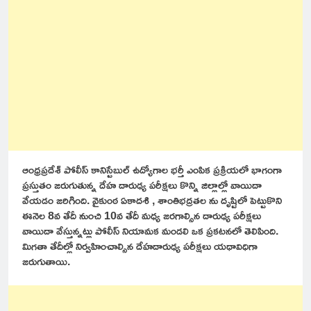
ఆంధ్రప్రదేశ్ పోలీస్ కానిస్టేబుల్ ఉద్యోగాల భర్తీ ఎంపిక ప్రక్రియలో భాగంగా
ప్రస్తుతం జరుగుతున్న దేహ దారుఢ్య పరీక్షలు కొన్ని జిల్లాల్లో వాయిదా
వేయడం జరిగింది. వైకుంఠ ఏకాదశి , శాంతిభద్రతల ను దృష్టిలో పెట్టుకొని
ఈనెల 8వ తేదీ నుంచి 10వ తేదీ మధ్య జరగాల్సిన దారుఢ్య పరీక్షలు
వాయిదా వేస్తున్నట్లు పోలీస్ నియామక మండలి ఒక ప్రకటనలో తెలిపింది.
మిగతా తేదీల్లో నిర్వహించాల్సిన దేహదారుఢ్య పరీక్షలు యధావిధిగా
జరుగుతాయి.