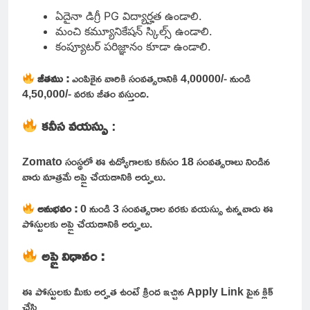
ఏదైనా డిగ్రీ PG విద్యార్హత ఉండాలి.
మంచి కమ్యూనికేషన్ స్కిల్స్ ఉండాలి.
కంప్యూటర్ పరిజ్ఞానం కూడా ఉండాలి.
జీతము :
ఎంపికైన వారికి సంవత్సరానికి 4,00000/- నుండి
4,50,000/- వరకు జీతం వస్తుంది.
కనీస వయస్సు
:
Zomato సంస్థలో ఈ ఉద్యోగాలకు కనీసం 18 సంవత్సరాలు నిండిన
వారు మాత్రమే అప్లై చేయడానికి అర్హులు.
అనుభవం :
0 నుండి 3 సంవత్సరాల వరకు వయస్సు ఉన్నవారు ఈ
పోస్టులకు అప్లై చేయడానికి అర్హులు.
అప్లై విధానం :
ఈ పోస్టులకు మీకు అర్హత ఉంటే క్రింద ఇచ్చిన Apply Link పైన క్లిక్
చేసి