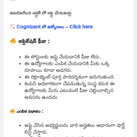
ఉపయోగించి ఆన్లైన్ లో అప్లై చేయవచ్చు.
Cognizant లో ఉద్యోగాలు – Click here
అప్లికేషన్ ఫీజు :
ఈ పోస్టులకు అప్లై చేయడానికి ఫీజు లేదు.
ఈ ఉద్యోగాలకు ఎంపిక చేయడానికి మీకు ఒక్క
రూపాయి కూడా అడగరు.
ఈ రిక్రూట్మెంట్ పూర్తి పారదర్శకంగా జరుగుతుంది.
కంపెనీ అధికారికంగా చేపడుతున్న సంస్థ కనుక ఈ
ఉద్యోగాలకు మీరు ఎటువంటి ఫీజు చెల్లించాల్సిన
అవసరం ఉండదు.
ఎంపిక విధానం :
అప్లై చేసిన అభ్యర్థులను వారి అర్హతలు ఆధారంగా షార్ట్
లిస్ట్ చేస్తారు.