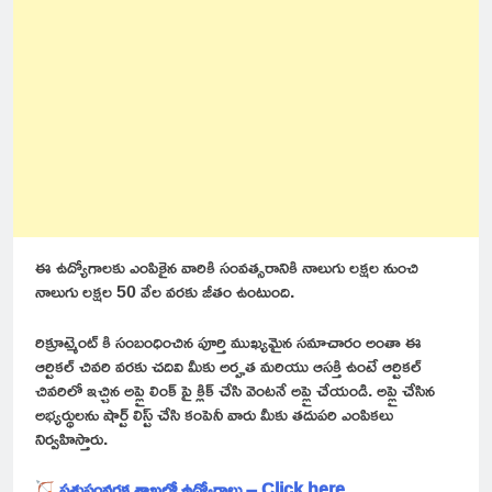
ఈ ఉద్యోగాలకు ఎంపికైన వారికి సంవత్సరానికి నాలుగు లక్షల నుంచి
నాలుగు లక్షల 50 వేల వరకు జీతం ఉంటుంది.
రిక్రూట్మెంట్ కి సంబంధించిన పూర్తి ముఖ్యమైన సమాచారం అంతా ఈ
ఆర్టికల్ చివరి వరకు చదివి మీకు అర్హత మరియు ఆసక్తి ఉంటే ఆర్టికల్
చివరిలో ఇచ్చిన అప్లై లింక్ పై క్లిక్ చేసి వెంటనే అప్లై చేయండి. అప్లై చేసిన
అభ్యర్థులను షార్ట్ లిస్ట్ చేసి కంపెనీ వారు మీకు తదుపరి ఎంపికలు
నిర్వహిస్తారు.
పశుసంవర్ధక శాఖలో ఉద్యోగాలు – Click here