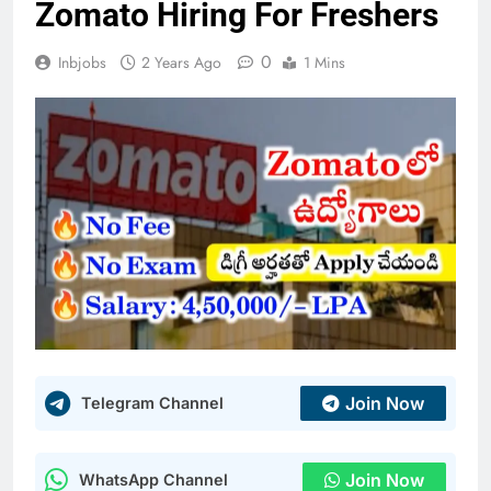
Zomato Hiring For Freshers
0
Inbjobs
2 Years Ago
1 Mins
Join Now
Telegram Channel
Join Now
WhatsApp Channel