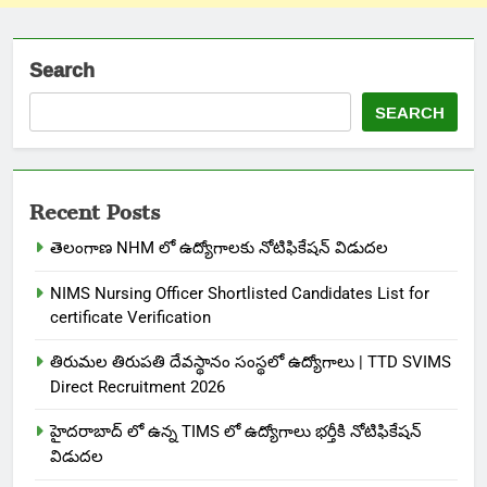
Search
SEARCH
Recent Posts
తెలంగాణ NHM లో ఉద్యోగాలకు నోటిఫికేషన్ విడుదల
NIMS Nursing Officer Shortlisted Candidates List for
certificate Verification
తిరుమల తిరుపతి దేవస్థానం సంస్థలో ఉద్యోగాలు | TTD SVIMS
Direct Recruitment 2026
హైదరాబాద్ లో ఉన్న TIMS లో ఉద్యోగాలు భర్తీకి నోటిఫికేషన్
విడుదల