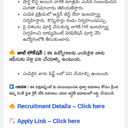
షార్ట్ లిస్ట్ అయిన వారికి మాత్రమే ఎంపిక సంబంధించిన
మిగతా సమాచారం తెలియజేస్తారు.
ఎంపిక ప్రక్రియలో ఆన్లైన్ టెస్ట్ లేదా ఇంటర్వ్యూ
నిర్వహిస్తారు. కొన్నిసార్లు రెండు నిర్వహించవచ్చు.
పై దశలను పూర్తి చేసుకున్న వారికి HR ఇంటర్వ్యూ
నిర్వహించి డాక్యుమెంట్ వెరిఫికేషన్ పూర్తి చేసి
ఉద్యోగంలోకి తీసుకుంటారు.
జాబ్ లొకేషన్ :
ఈ ఉద్యోగాలకు ఎంపికైన వారు
ఆఫీసుకు వెళ్లి పని చేయాల్సి ఉంటుంది.
ఎంపికైన వారు షిఫ్ట్ లలో పని చేయాల్సి ఉంటుంది.
గమనిక :
ఈ రిక్రూట్మెంట్ కు సంబంధించిన పూర్తి వివరాలు కోసం క్రింద
ఉన్న లింక్ పైన క్లిక్ చేసి వివరాలు చదివి ఆన్లైన్ విధానంలో అప్లై చేయండి.
Recruitment Details – Click here
Apply Link – Click here