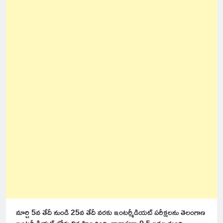
మార్చి 5వ తేదీ నుండి 25వ తేదీ వరకు ఇంటర్మీడియట్ పరీక్షలను తెలంగాణ