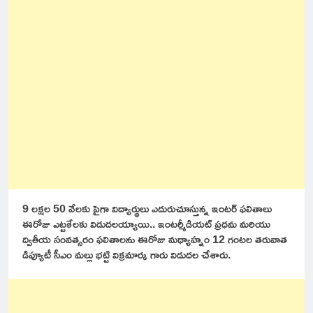
9 లక్షల 50 వేలకు పైగా విద్యార్థులు ఎదురుచూస్తున్న ఇంటర్ ఫలితాలు
ఈరోజు ఎట్టకేలకు విడుదలయ్యాయి.. ఇంటర్మీడియట్ ప్రధమ మరియు
ద్వితీయ సంవత్సరం ఫలితాలను ఈరోజు మధ్యాహ్నం 12 గంటల తరువాత
డిప్యూటీ సీఎం మల్లు భట్టి విక్రమార్క గారు విడుదల చేశారు.