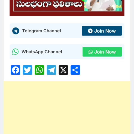
Join Now
Telegram Channel
Join Now
WhatsApp Channel
Facebook
Twitter
WhatsApp
Telegram
X
Share