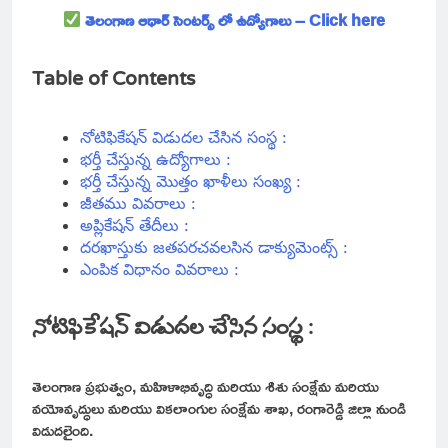
తెలంగాణ ఆధార్ సెంటర్స్ లో ఉద్యోగాలు – Click here
Table of Contents
నోటిఫికేషన్ విడుదల చేసిన సంస్థ :
భర్తీ చేస్తున్న ఉద్యోగాలు :
భర్తీ చేస్తున్న మొత్తం ఖాళీలు సంఖ్య :
జీతము వివరాలు :
అప్లికేషన్ తేదీలు :
దరఖాస్తుకు జతపరచవలసిన డాక్యుమెంట్స్ :
ఎంపిక విధానం వివరాలు :
నోటిఫికేషన్ విడుదల చేసిన సంస్థ :
తెలంగాణ ప్రభుత్వం, మహిళాభివృద్ధి మరియు శిశు సంక్షేమ మరియు
వయోవృద్ధులు మరియు వికలాంగుల సంక్షేమ శాఖ, రంగారెడ్డి జిల్లా నుండి
విడుదలైంది.