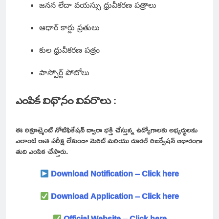
జనన లేదా వయస్సు ధ్రువీకరణ పత్రాలు
ఆధార్ కార్డు ప్రతులు
కుల ధ్రువీకరణ పత్రం
పాస్పోర్ట్ పోటోలు
ఎంపిక విధానం వివరాలు :
ఈ రిక్రూట్మెంట్ నోటిఫికేషన్ ద్వారా భక్తి చేస్తున్న ఉద్యోగాలకు అభ్యర్థులను
ఎలాంటి రాత పరీక్ష లేకుండా మెరిట్ మరియు రూరల్ రిజర్వేషన్ ఆధారంగా
తుది ఎంపిక చేస్తారు.
Download Notification –
Click here
Download Application –
Click here
Official Website – Click here