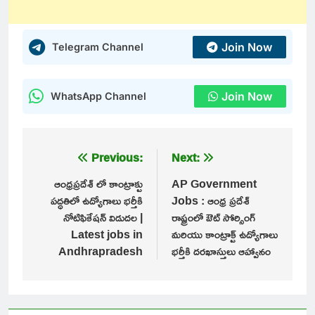
Join Now
Telegram Channel
Join Now
WhatsApp Channel
Post
Previous:
Next:
navigation
ఆంధ్రప్రదేశ్ లో కాంట్రాక్టు
AP Government
పద్ధతిలో ఉద్యోగాలు భర్తీకి
Jobs : ఆంధ్ర ప్రదేశ్
నోటిఫికేషన్ విడుదల |
రాష్ట్రంలో ఔట్ సోర్సింగ్
Latest jobs in
మరియు కాంట్రాక్ట్ ఉద్యోగాలు
Andhrapradesh
భర్తీకి దరఖాస్తులు ఆహ్వానం