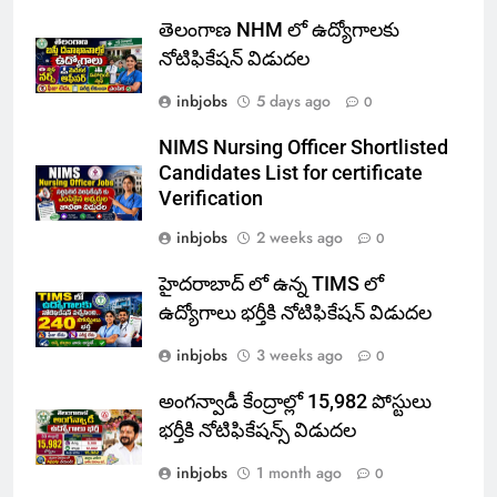
తెలంగాణ NHM లో ఉద్యోగాలకు
నోటిఫికేషన్ విడుదల
inbjobs
5 days ago
0
NIMS Nursing Officer Shortlisted
Candidates List for certificate
Verification
inbjobs
2 weeks ago
0
హైదరాబాద్ లో ఉన్న TIMS లో
ఉద్యోగాలు భర్తీకి నోటిఫికేషన్ విడుదల
inbjobs
3 weeks ago
0
అంగన్వాడీ కేంద్రాల్లో 15,982 పోస్టులు
భర్తీకి నోటిఫికేషన్స్ విడుదల
inbjobs
1 month ago
0