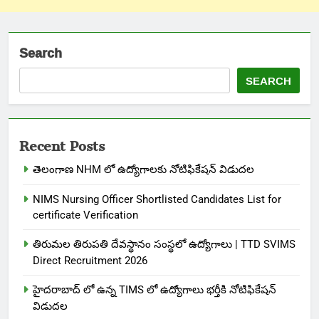
Search
SEARCH
Recent Posts
తెలంగాణ NHM లో ఉద్యోగాలకు నోటిఫికేషన్ విడుదల
NIMS Nursing Officer Shortlisted Candidates List for
certificate Verification
తిరుమల తిరుపతి దేవస్థానం సంస్థలో ఉద్యోగాలు | TTD SVIMS
Direct Recruitment 2026
హైదరాబాద్ లో ఉన్న TIMS లో ఉద్యోగాలు భర్తీకి నోటిఫికేషన్
విడుదల