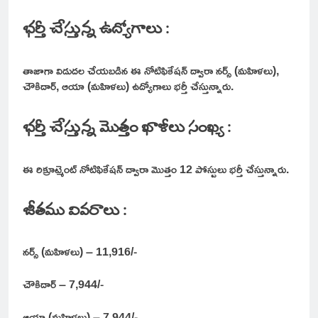
భర్తీ చేస్తున్న ఉద్యోగాలు :
తాజాగా విడుదల చేయబడిన ఈ నోటిఫికేషన్ ద్వారా నర్స్ (మహిళలు),
చౌకిదార్, ఆయా (మహిళలు) ఉద్యోగాలు భర్తీ చేస్తున్నారు.
భర్తీ చేస్తున్న మొత్తం ఖాళీలు సంఖ్య :
ఈ రిక్రూట్మెంట్ నోటిఫికేషన్ ద్వారా మొత్తం 12 పోస్టులు భర్తీ చేస్తున్నారు.
జీతము వివరాలు :
నర్స్ (మహిళలు) – 11,916/-
చౌకిదార్ – 7,944/-
ఆయా (మహిళలు) – 7,944/-