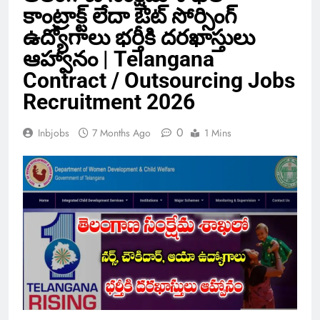
కాంట్రాక్ట్ లేదా ఔట్ సోర్సింగ్
ఉద్యోగాలు భర్తీకి దరఖాస్తులు
ఆహ్వానం | Telangana
Contract / Outsourcing Jobs
Recruitment 2026
0
Inbjobs
7 Months Ago
1 Mins