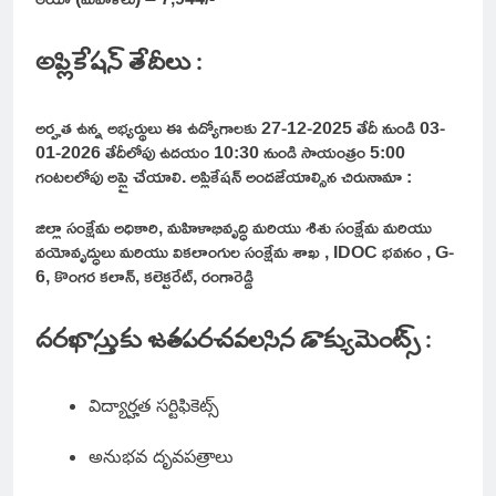
అప్లికేషన్ తేదీలు :
అర్హత ఉన్న అభ్యర్థులు ఈ ఉద్యోగాలకు 27-12-2025 తేదీ నుండి 03-
01-2026 తేదీలోపు ఉదయం 10:30 నుండి సాయంత్రం 5:00
గంటలలోపు అప్లై చేయాలి. అప్లికేషన్ అందజేయాల్సిన చిరునామా :
జిల్లా సంక్షేమ అధికారి, మహిళాభివృద్ధి మరియు శిశు సంక్షేమ మరియు
వయోవృద్ధులు మరియు వికలాంగుల సంక్షేమ శాఖ , IDOC భవనం , G-
6, కొంగర కలాన్, కలెక్టరేట్, రంగారెడ్డి
దరఖాస్తుకు జతపరచవలసిన డాక్యుమెంట్స్ :
విద్యార్హత సర్టిఫికెట్స్
అనుభవ దృవపత్రాలు