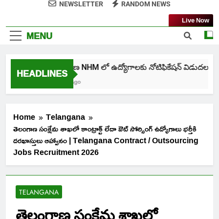
NEWSLETTER
RANDOM NEWS
Live Now
MENU
తెలంగాణ NHM లో ఉద్యోగాలకు నోటిఫికేషన్ విడుదల
HEADLINES
5 Days Ago
Home
Telangana
తెలంగాణ సంక్షేమ శాఖలో కాంట్రాక్ట్ లేదా ఔట్ సోర్సింగ్ ఉద్యోగాలు భర్తీకి
దరఖాస్తులు ఆహ్వానం | Telangana Contract / Outsourcing
Jobs Recruitment 2026
TELANGANA
తెలంగాణ సంక్షేమ శాఖలో