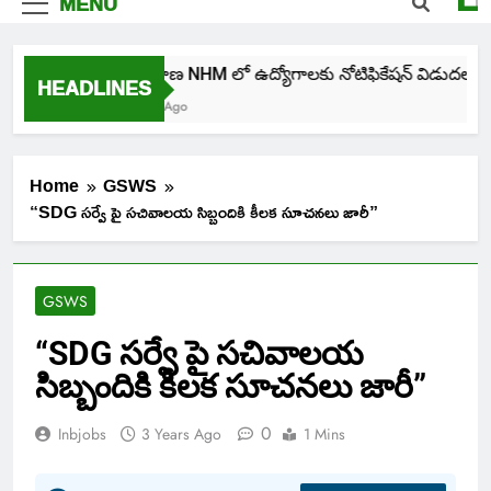
MENU
తెలంగాణ NHM లో ఉద్యోగాలకు నోటిఫికేషన్ విడుదల
HEADLINES
4 Days Ago
Home
GSWS
“SDG సర్వే పై సచివాలయ సిబ్బందికి కీలక సూచనలు జారీ”
GSWS
“SDG సర్వే పై సచివాలయ
సిబ్బందికి కీలక సూచనలు జారీ”
0
Inbjobs
3 Years Ago
1 Mins