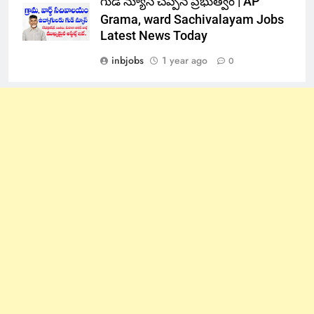
గుడ్ న్యూస్ చెప్పిన ప్రభుత్వం | AP
Grama, ward Sachivalayam Jobs
Latest News Today
inbjobs
1 year ago
0