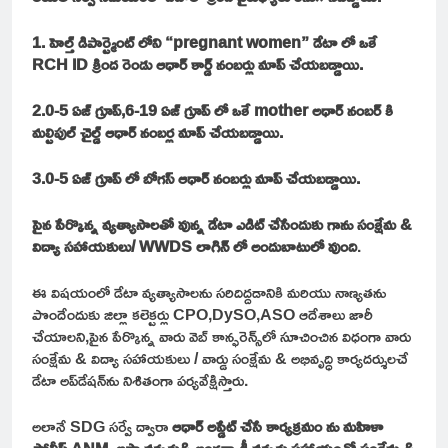
1. హెల్త్ డిపార్ట్మెంట్ లోని “pregnant women” డేటా లో ఒకే
RCH ID క్రింద రెండు ఆధార్ కార్డ్ నంబర్లు మాప్ చేయబడ్డాయి.
2.0-5 ఏజ్ గ్రూప్,6-19 ఏజ్ గ్రూప్ లో ఒకే mother అధార్ నంబర్ కి
మల్టిపుల్ చైల్డ్ ఆధార్ నంబర్ల మాప్ చేయబడ్డాయి.
3.0-5 ఏజ్ గ్రూప్ లో బోగస్ ఆధార్ నంబర్లు మాప్ చేయబడ్డాయి.
పైన పేర్కొన్న వ్యత్యాసాలతో వున్న డేటా ఎడిట్ చేసేందుకు గాను సంక్షేమ &
విద్యా సహాయకులు/ WWDS లాగిన్ లో అందుబాటులో వుంది
.
ఈ విషయంలో డేటా వ్యత్యాసాలను సరిదిద్దడానికి మరియు నాణ్యతను
పొందేందుకు జిల్లా కలెక్టర్లు CPO,DySO,ASO ఆదేశాలు జారీ
చేయాలని,పైన పేర్కొన్న వారు వెబ్ కాన్ఫరెన్స్‌లో సూచించిన విధంగా వారు
సంక్షేమ & విద్యా సహాయకులు / వార్డు సంక్షేమ & అభివృద్ధి కార్యదర్శులచే
డేటా అప్‌డేషన్‌ను నిశితంగా పర్యవేక్షిస్తారు.
అలానే SDG సర్వే ద్వారా
ఆధార్ అప్డేట్ చేసే కార్యక్రమం ను మహిళా
పోలీస్,ANM, అషా వర్కర్లు& అంగన్వాడీ వర్కర్లు సహాయంతో సంక్షేమ &