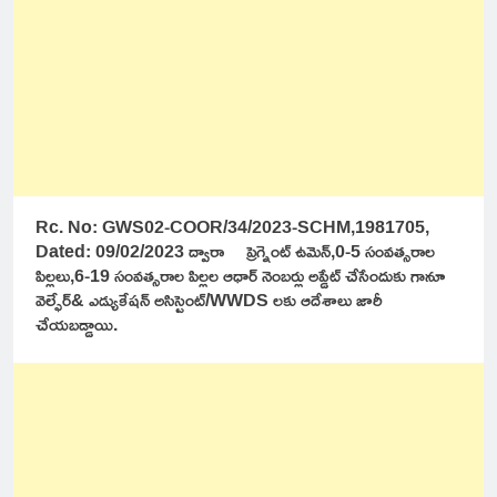
Rc. No: GWS02-COOR/34/2023-SCHM,1981705,
Dated: 09/02/2023 ద్వారా ప్రెగ్నెంట్ ఉమెన్,0-5 సంవత్సరాల
పిల్లలు,6-19 సంవత్సరాల పిల్లల ఆధార్ నెంబర్లు అప్డేట్ చేసేందుకు గానూ
వెల్ఫేర్& ఎడ్యుకేషన్ అసిస్టెంట్/WWDS లకు ఆదేశాలు జారీ
చేయబడ్డాయి.