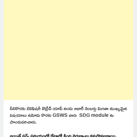
దీనికొరకు బెనిఫిషరీ ఔట్రీచ్ యాప్ నందు ఆధార్ నెంబర్లు మిగతా ముఖ్యమైన
విషయాలు నమోదు కొరకు GSWS వారు SDG module ను
పొందుపరిచారు.
అయితే సర్వే సమయంలో డేటాలో క్రింది వైరుధ్యాలు కనుగొనబడ్డాయి.