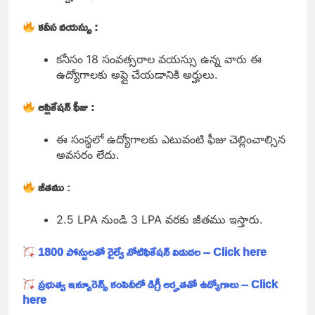
కనీస వయస్సు :
కనీసం 18 సంవత్సరాల వయస్సు ఉన్న వారు ఈ
ఉద్యోగాలకు అప్లై చేయడానికి అర్హులు.
అప్లికేషన్ ఫీజు :
ఈ సంస్థలో ఉద్యోగాలకు ఎటువంటి ఫీజు చెల్లించాల్సిన
అవసరం లేదు.
జీతము
:
2.5 LPA నుండి 3 LPA వరకు జీతము ఇస్తారు.
1800 పోస్టులతో రైల్వే నోటిఫికేషన్ విడుదల – Click here
ప్రభుత్వ ఇన్సూరెన్స్ కంపెనీలో డిగ్రీ అర్హతతో ఉద్యోగాలు – Click
here