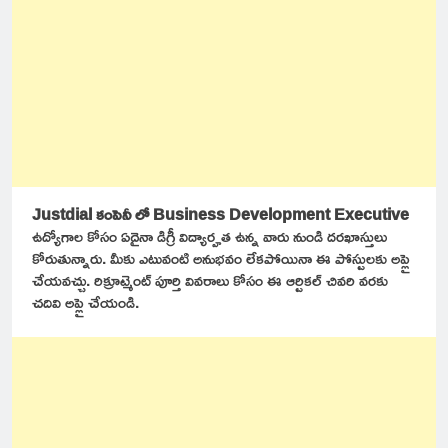
Justdial కంపెనీ లో Business Development Executive
ఉద్యోగాల కోసం ఏదైనా డిగ్రీ విద్యార్హత ఉన్న వారు నుండి దరఖాస్తులు
కోరుతున్నారు. మీకు ఎటువంటి అనుభవం లేకపోయినా ఈ పోస్టులకు అప్లై
చేయవచ్చు. రిక్రూట్మెంట్ పూర్తి వివరాలు కోసం ఈ ఆర్టికల్ చివరి వరకు
చదివి అప్లై చేయండి.