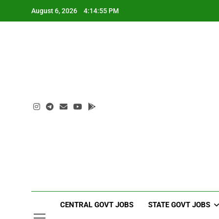
Skip
August 6, 2026
4:14:56 PM
to
content
CENTRAL GOVT JOBS
STATE GOVT JOBS