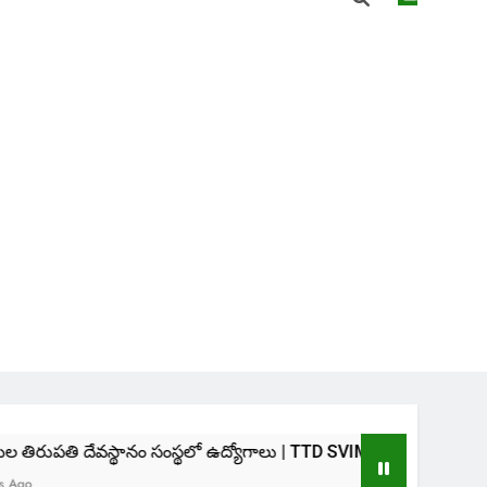
థానం సంస్థలో ఉద్యోగాలు | TTD SVIMS Direct Recruitment 2026