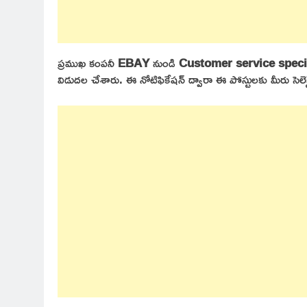
ప్రముఖ కంపనీ
EBAY
నుండి
Customer service speci
విడుదల చేశారు. ఈ నోటిఫికేషన్ ద్వారా ఈ పోస్టులకు మీరు సెలెక్