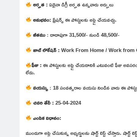
అర్హత :
ఏదైనా డిగ్రీ అర్హత ఉన్నవారు అర్హులు
అనుభవం:
ఫ్రేషర్స్ ఈ పోస్టులకు అప్లై చేయవచ్చు.
జీతము
: దాదాపుగా 31,500/- నుండి 48,500/-
జాబ్ లొకేషన్ :
Work From Home / Work from O
ఫీజు
:
ఈ పోస్టులకు అప్లై చేయడానికి ఎటువంటి ఫీజు అవసరం
లేదు.
వయస్సు
: 18 సంవత్సరాల వయసు నిండిన వారు ఈ పోస్టులక
చివరి తేదీ :
25-04-2024
ఎంపిక విధానం:
ముందుగా అప్లై చేసుకున్న అభ్యర్థులను షార్ట్ లిస్ట్ చేస్తారు. షార్ట్