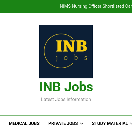
తిరుమల తిరుపతి దేవస్థానం సంస్థలో ఉద్యోగ
హైదరాబాద్ లో ఉన్న TI
తెలంగా
NIMS Nursing Officer Shortlisted Cand
తిరుమల తిరుపతి దేవస్థానం సంస్థలో ఉద్యోగ
హైదరాబాద్ లో ఉన్న TI
INB Jobs
Latest Jobs Information
MEDICAL JOBS
PRIVATE JOBS
STUDY MATERIAL