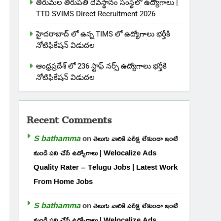
తిరుమల తిరుపతి దేవస్థానం సంస్థలో ఉద్యోగాలు |
TTD SVIMS Direct Recruitment 2026
హైదరాబాద్ లో ఉన్న TIMS లో ఉద్యోగాలు భర్తీకి
నోటిఫికేషన్ విడుదల
ఆంధ్రప్రదేశ్ లో 236 స్టాఫ్ నర్స్ ఉద్యోగాలు భర్తీకి
నోటిఫికేషన్ విడుదల
Recent Comments
S bathamma
on
తెలుగు వారికి పరీక్ష లేకుండా ఇంటి
నుండి పని చేసే ఉద్యోగాలు | Welocalize Ads
Quality Rater – Telugu Jobs | Latest Work
From Home Jobs
S bathamma
on
తెలుగు వారికి పరీక్ష లేకుండా ఇంటి
నుండి పని చేసే ఉద్యోగాలు | Welocalize Ads