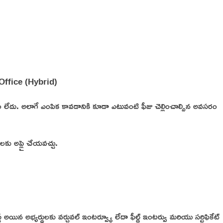
ffice (Hybrid)
 లేదు. అలాగే ఎంపిక కావడానికి కూడా ఎటువంటి ఫీజు చెల్లించాల్సిన అవసరం
ు అప్లై చేయవచ్చు.
 లిస్ట్ అయిన అభ్యర్థులకు వర్చువల్ ఇంటర్వ్యూ లేదా ఫీల్డ్ ఇంటర్వు మరియు సర్టిఫికేట్