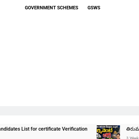
GOVERNMENT SCHEMES
GSWS
r certificate Verification
తిరుమల తిరుపతి దేవస్
3 Weeks Ago