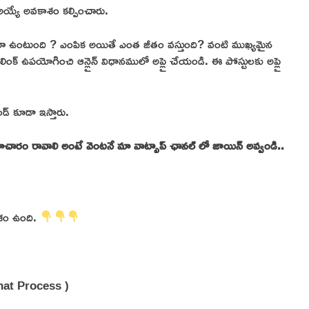
అయ్యే అవకాశం కల్పించారు.
లా ఉంటుంది ? ఎంపిక అయితే ఎంత జీతం వస్తుంది? వంటి ముఖ్యమైన
ిన లింక్ ఉపయోగించి ఆన్లైన్ విధానములో అప్లై చేయండి. ఈ పోస్టులకు అప్లై
ండ్ కూడా ఇస్తారు.
 సమాచారం రావాలి అంటే వెంటనే మా వాట్సాప్ ఛానల్ లో జాయిన్ అవ్వండి..
కాశం ఉంది.
hat Process )