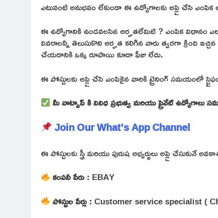
ఎటువంటి అనుభవం లేకుండా ఈ ఉద్యోగాలకు అప్లై చేసి ఎంపిక 
ఈ ఉద్యోగానికి ఉండవలసిన అర్హతలేమిటి ? ఎంపిక విధానం ఎ
వివరాలన్నీ తెలుసుకొని అర్హత కలిగిన వారు త్వరగా క్రింది ఇచ్చ
చేయడానికి ఒక్క రూపాయి కూడా ఫీజు లేదు.
ఈ పోస్టులకు అప్లై చేసి ఎంపికైన వారికి ట్రైనింగ్ సమయంలో స్టైఫ
మీ వాట్సాప్ కి వివిధ ప్రభుత్వ మరియు ప్రైవేట్ ఉద్యోగాలు
Join Our What’s App Channel
ఈ పోస్టులకు స్త్రీ మరియు పురుష అభ్యర్థులు అప్లై చేసుకునే అవ
కంపనీ పేరు :
EBAY
పోస్టుల పేర్లు :
Customer service specialist ( C