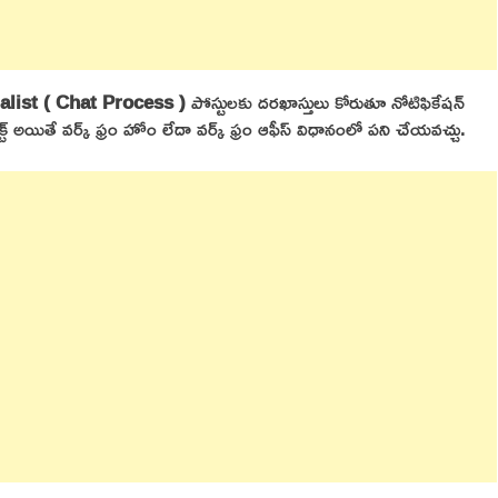
alist ( Chat Process )
పోస్టులకు దరఖాస్తులు కోరుతూ నోటిఫికేషన్
ట్ అయితే వర్క్ ఫ్రం హోం లేదా వర్క్ ఫ్రం ఆఫీస్ విధానంలో పని చేయవచ్చు.