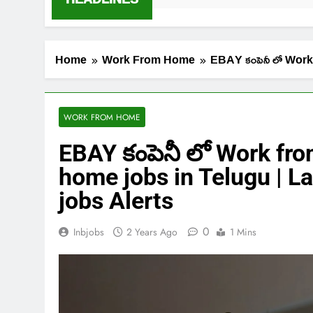
Home
Work From Home
EBAY కంపెనీ లో Work
WORK FROM HOME
EBAY కంపెనీ లో Work fr
home jobs in Telugu | La
jobs Alerts
0
Inbjobs
2 Years Ago
1 Mins