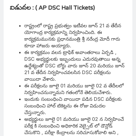
విడుదల : ( AP DSC Hall Tickets)
రాష్ట్రంలో రాష్ట్ర ప్రభుత్వం ఇటీవల జూన్ 21 వ తేదీన
యోగాంద్ర కార్యక్రమాన్ని నిర్వహించింది. ఈ
కార్యక్రమమునకు ప్రధానమంత్రి శ్రీ నరేంద్ర మోదీ గారు
కూడా హాజరు అయ్యారు.
ఈ కార్యక్రమం వలన ట్రాఫిక్ అవాంతరాలు ఏర్పడి ,
DSC అభ్యర్థులకు ఇబ్బందులు ఎదురవుతాయి అన్న
ఉద్దేశ్యంతో DSC బోర్డు వారు జూన్ 20 మరియు జూన్
21 వ తేదీన నిర్వహించవలసిన DSC పరీక్షలను
వాయిదా వేశారు.
ఈ పరీక్షలను జూలై 01 మరియు జూలై 02 వ తేదీలలో
నిర్వహించనున్నామని గతంలోనే తెలియచేశారు.
ఇందుకు సంబంధించి వాయిదా పడిన DSC పరీక్షలకు
సంబంధించి హాల్ టికెట్లను ఈ రోజు విడుదల
చేస్తున్నారు.
అభ్యర్థులు జూలై 01 మరియు జూలై 02 న నిర్వహించే
పరీక్ష కి సంబంధించి అధికారిక వెబ్సైట్ లో డౌన్లోడ్
చేసుకొని , పరీక్షా కేంద్రాలను సరిచూసుకోవాలి అని ,