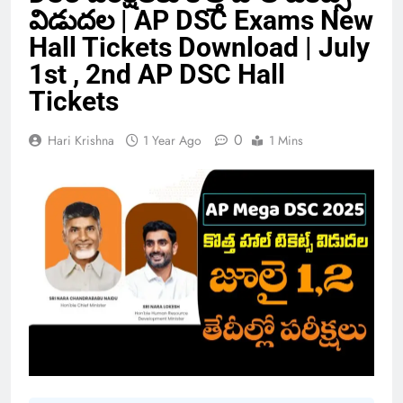
విడుదల | AP DSC Exams New
Hall Tickets Download | July
1st , 2nd AP DSC Hall
Tickets
0
Hari Krishna
1 Year Ago
1 Mins