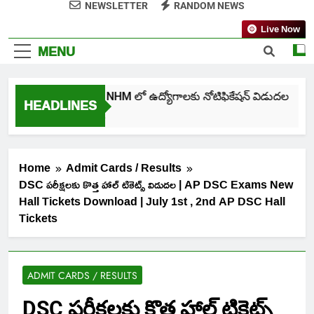
NEWSLETTER
RANDOM NEWS
Live Now
MENU
తెలంగాణ NHM లో ఉద్యోగాలకు నోటిఫికేషన్ విడుదల
HEADLINES
7 Days Ago
Home
Admit Cards / Results
DSC పరీక్షలకు కొత్త హాల్ టికెట్స్ విడుదల | AP DSC Exams New
Hall Tickets Download | July 1st , 2nd AP DSC Hall
Tickets
ADMIT CARDS / RESULTS
DSC పరీక్షలకు కొత్త హాల్ టికెట్స్