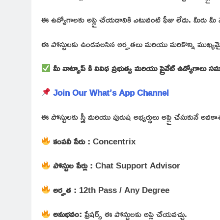
ఈ ఉద్యోగాలకు అప్లై చేయడానికి ఎటువంటి ఫీజు లేదు. మీరు మీ మ
ఈ పోస్టులకు ఉండవలసిన అర్హతలు మరియు మరికొన్ని ముఖ్యమైన
మీ వాట్సాప్ కి వివిధ ప్రభుత్వ మరియు ప్రైవేట్ ఉద్యోగాలు
Join Our What’s App Channel
ఈ పోస్టులకు స్త్రీ మరియు పురుష అభ్యర్థులు అప్లై చేసుకునే అవ
కంపనీ పేరు :
Concentrix
పోస్టుల పేర్లు :
Chat Support Advisor
అర్హత :
12th Pass / Any Degree
అనుభవం:
ఫ్రేషర్స్ ఈ పోస్టులకు అప్లై చేయవచ్చు.