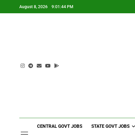
Skip
August 8, 2026
9:01:45 PM
to
content
CENTRAL GOVT JOBS
STATE GOVT JOBS