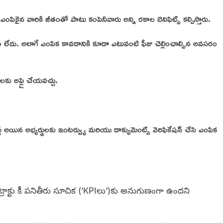
కైన వారికి జీతంతో పాటు కంపెనీవారు అన్ని రకాల బెనిఫిట్స్ కల్పిస్తారు.
 లేదు. అలాగే ఎంపిక కావడానికి కూడా ఎటువంటి ఫీజు చెల్లించాల్సిన అవసరం
ు అప్లై చేయవచ్చు.
్ లిస్ట్ అయిన అభ్యర్థులకు ఇంటర్వ్యు మరియు డాక్యుమెంట్స్ వెరిఫికేషన్ చేసి ఎంపిక
్రాక్టు కీ పనితీరు సూచిక (‘KPIలు’)కు అనుగుణంగా ఉందని