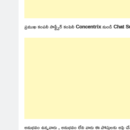
ప్రముఖ కంపనీ సాఫ్ట్వేర్ కంపెనీ
Concentrix
నుండి
Chat S
అనుభవం ఉన్నవారు , అనుభవం లేని వారు ఈ పోస్టులకు అప్లై 