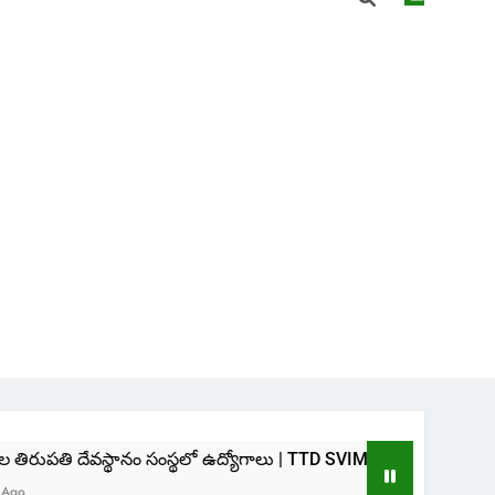
నం సంస్థలో ఉద్యోగాలు | TTD SVIMS Direct Recruitment 2026