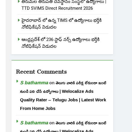
తిరుమల తిరుపతి దేవస్థానం సంస్థలో ఉద్యోగాలు |
TTD SVIMS Direct Recruitment 2026
హైదరాబాద్ లో ఉన్న TIMS లో ఉద్యోగాలు భర్తీకి
నోటిఫికేషన్ విడుదల
ఆంధ్రప్రదేశ్ లో 236 స్టాఫ్ నర్స్ ఉద్యోగాలు భర్తీకి
నోటిఫికేషన్ విడుదల
Recent Comments
S bathamma
on
తెలుగు వారికి పరీక్ష లేకుండా ఇంటి
నుండి పని చేసే ఉద్యోగాలు | Welocalize Ads
Quality Rater – Telugu Jobs | Latest Work
From Home Jobs
S bathamma
on
తెలుగు వారికి పరీక్ష లేకుండా ఇంటి
నుండి పని చేసే ఉద్యోగాలు | Welocalize Ads