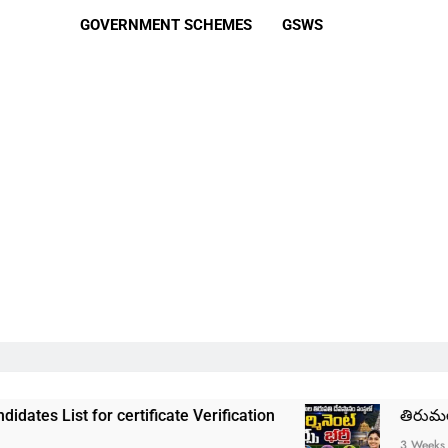
GOVERNMENT SCHEMES
GSWS
certificate Verification
తిరుమల తిరుపతి దేవస్థా
3 Weeks Ago