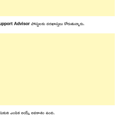
upport Advisor
పోస్టులకు దరఖాస్తులు కోరుతున్నారు.
చేసుకుని ఎంపిక అయ్యే అవకాశం ఉంది.