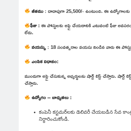
జీతము
: దాదాపుగా 25,500/- ఉంటుంది. ఈ ఉద్యోగాలకు ఎంపి
ఫీజు
:
ఈ పోస్టులకు అప్లై చేయడానికి ఎటువంటి ఫీజు అవసరం
లేదు.
వయస్సు
: 18 సంవత్సరాల వయసు నిండిన వారు ఈ పోస్టులక
ఎంపిక విధానం:
ముందుగా అప్లై చేసుకున్న అభ్యర్థులను షార్ట్ లిస్ట్ చేస్తారు. షార్ట
చేస్తారు.
ఉద్యోగం – బాధ్యతలు :
కంపెనీ కస్టమర్‌లకు డెలివరీ చేయబడిన సేవ కాంట
నిర్ధారించుకోండి.