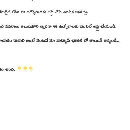
ొబైల్ లోని ఈ ఉద్యోగాలకు అప్లై చేసి ఎంపిక కావచ్చు.
 వివరాలు తెలుసుకొని త్వరగా ఈ ఉద్యోగాలకు వెంటనే అప్లై చేయండి.
 సమాచారం రావాలి అంటే వెంటనే మా వాట్సాప్ ఛానల్ లో జాయిన్ అవ్వండి..
కాశం ఉంది.