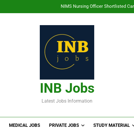
తిరుమల తిరుపతి దేవస్థానం సంస్థలో ఉద్యోగ
హైదరాబాద్ లో ఉన్న TI
తెలంగా
NIMS Nursing Officer Shortlisted Cand
తిరుమల తిరుపతి దేవస్థానం సంస్థలో ఉద్యోగ
హైదరాబాద్ లో ఉన్న TI
INB Jobs
Latest Jobs Information
MEDICAL JOBS
PRIVATE JOBS
STUDY MATERIAL