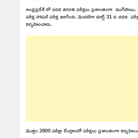
ఆంధ్రప్రదేశ్ లో పదవ తరగతి పరీక్షలు ప్రశాంతంగా ముగిసాయి. వే
పరీక్ష సోషల్ పరీక్ష జరిగింది. మొదటిగా మార్చ్ 31 న చివరి పర
నిర్వహించారు.
మొత్తం 2800 పరీక్షా కేంద్రాలలో పరీక్షలు ప్రశాంతంగా నిర్వహిం