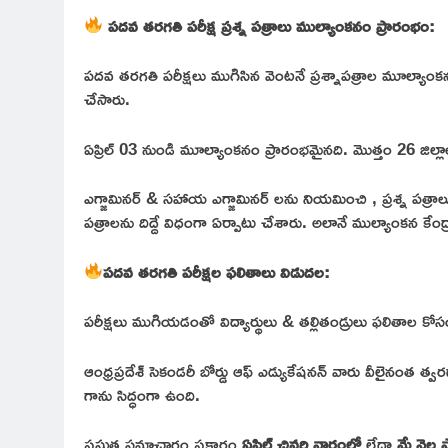
పదవ తరగతి పరీక్ష ప్రశ్న పత్రాలు ముల్యాంకనం ప్రారంభం:
పదవ తరగతి పరీక్షలు ముగిసిన వెంటనే ప్రశ్నాపత్రాల మూల్యాంకనం క
చేసారు.
ఏప్రిల్ 03 నుండి మూల్యాంకనం ప్రారంభమైనది. మొత్తం 26 జిల్లా
ఎగ్జామినర్ & సహాయ ఎగ్జామినర్ లను నియమించి , ప్రశ్న పత్
పత్రాలను దిద్దే విధంగా ఏర్పాటు చేశారు. అలానే ముల్యాంకన కేంద్
పదవ తరగతి పరీక్షల ఫలితాలు విడుదల:
పరీక్షలు ముగియడంతో విద్యార్థులు & తల్లితండ్రులు ఫలితాల కోసం
ఆంధ్రప్రదేశ్ సెకండరీ బోర్డు ఆఫ్ ఎడ్యుకేషనన్ వారు వీలైనంత త్
గాను సిద్ధంగా ఉంది.
ప్రస్తుత సమాచారం ప్రకారం
ఏప్రిల్ చివరి వారంలో
లేదా
మే నెల 