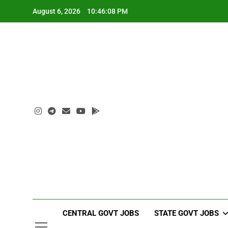
Skip
August 6, 2026
10:46:09 PM
to
content
CENTRAL GOVT JOBS
STATE GOVT JOBS