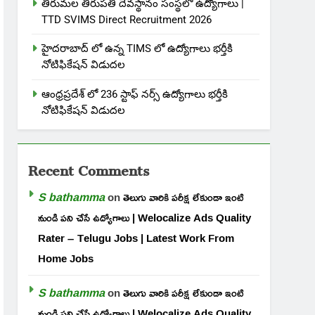
తిరుమల తిరుపతి దేవస్థానం సంస్థలో ఉద్యోగాలు |
TTD SVIMS Direct Recruitment 2026
హైదరాబాద్ లో ఉన్న TIMS లో ఉద్యోగాలు భర్తీకి
నోటిఫికేషన్ విడుదల
ఆంధ్రప్రదేశ్ లో 236 స్టాఫ్ నర్స్ ఉద్యోగాలు భర్తీకి
నోటిఫికేషన్ విడుదల
Recent Comments
S bathamma
on
తెలుగు వారికి పరీక్ష లేకుండా ఇంటి
నుండి పని చేసే ఉద్యోగాలు | Welocalize Ads Quality
Rater – Telugu Jobs | Latest Work From
Home Jobs
S bathamma
on
తెలుగు వారికి పరీక్ష లేకుండా ఇంటి
నుండి పని చేసే ఉద్యోగాలు | Welocalize Ads Quality