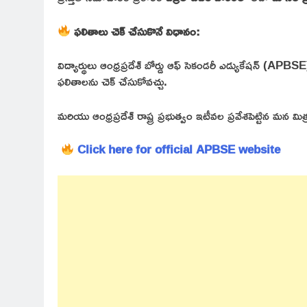
ఫలితాలు చెక్ చేసుకొనే విధానం:
విద్యార్థులు ఆంధ్రప్రదేశ్ బోర్డు ఆఫ్ సెకండరీ ఎడ్యుకేషన్ (APBSE) 
ఫలితాలను చెక్ చేసుకోవచ్చు.
మరియు ఆంధ్రప్రదేశ్ రాష్ట్ర ప్రభుత్వం ఇటీవల ప్రవేశపెట్టిన మన మ
Click here for official APBSE website