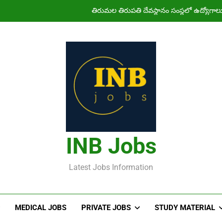
తిరుమల తిరుపతి దేవస్థానం సంస్థలో ఉద్యోగ
హైదరాబాద్ లో ఉన్న TI
తెలంగా
NIMS Nursing Officer Shortlisted Cand
తిరుమల తిరుపతి దేవస్థానం సంస్థలో ఉద్యోగ
హైదరాబాద్ లో ఉన్న TI
INB Jobs
Latest Jobs Information
MEDICAL JOBS
PRIVATE JOBS
STUDY MATERIAL