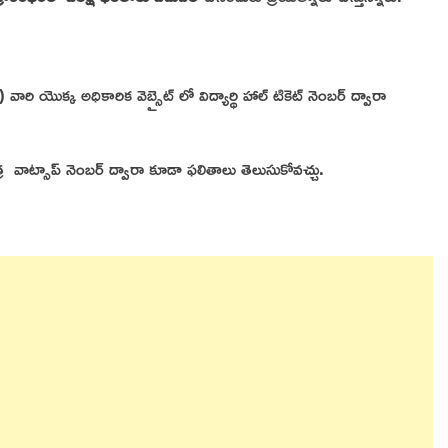
వారి యొక్క అధికారిక వెబ్సైట్ లో విద్యార్థి హాల్ టికెట్ నెంబర్ ద్వారా
ిత్ర వాట్సాప్ నెంబర్ ద్వారా కూడా ఫలితాలు తెలుసుకోవచ్చు.