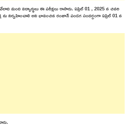
లాది మంది విద్యార్థులు ఈ పరీక్షలు రాసారు. ఏప్రిల్ 01 , 2025 న చివరి
ీక్ష ను నిర్వహించాలి అని భావించిన రంజాన్ పండగ సందర్భంగా ఏప్రిల్ 01 న
చారు.