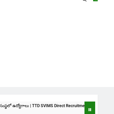
గాలు | TTD SVIMS Direct Recruitment 2026
హైదరా
3 Wee