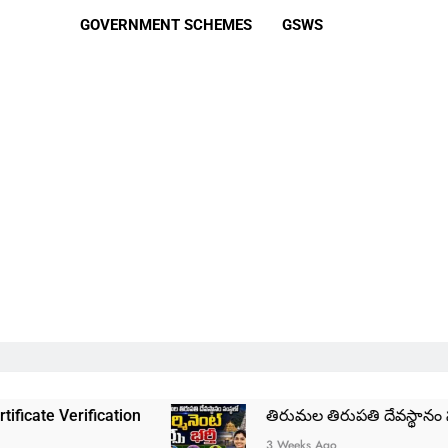
GOVERNMENT SCHEMES
GSWS
cation
తిరుమల తిరుపతి దేవస్థానం సంస్థలో ఉద్యో
3 Weeks Ago