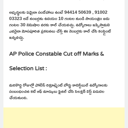
అభ్యర్థులకు ఏమైనా సందేహాలు ఉంటే 94414 50639 , 91002
03323 అనే నంబర్లను ఉదయం 10 గంటల నుండి సాయంత్రం ఐదు
గంటల 30 నిమిషాల వరకు కాల్ చేయవచ్చు. ఉద్యోగాలు ఇప్పిస్తామని
ఎవరైనా మోసపూరిత ప్రకటనలు చేస్తే ఈ నెంబర్లకు కాల్ చేసి కంప్లైంట్
ఇవ్వవచ్చు.
AP Police Constable Cut off Marks &
Selection List :
మరికొద్ది రోజుల్లో పోలీస్ రిక్రూట్మెంట్ బోర్డు కానిస్టేబుల్ ఉద్యోగాలకు
సంబంధించిన కట్ ఆఫ్ మార్కులు ఫైనల్ చేసి సెలక్షన్ లిస్ట్ విడుదల
చేయనుంది.