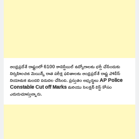
ఆంధ్రప్రదేశ్ రాష్ట్రంలో 6100 కానిస్టేబుల్ ఉద్యోగాలను భర్తీ చేసేందుకు
నిర్వహించిన మెయిన్స్ రాత పరీక్ష ఫలితాలను ఆంధ్రప్రదేశ్ రాష్ట్ర పోలీస్
నియామక మండలి విడుదల చేసింది. ప్రస్తుతం అభ్యర్థులు
AP Police
Constable Cut off Marks
మరియు సెలక్షన్ లిస్ట్ కోసం
ఎదురుచూస్తున్నారు.