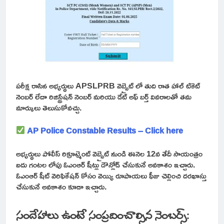
పరీక్ష రాసిన అభ్యర్థులు APSLPRB వెబ్సైట్ లో తుది రాత హాల్ టికెట్
నెంబర్ లేదా రిజిస్ట్రేషన్ నెంబర్ మరియు డేట్ అఫ్ బర్త్ వివరాలతో తమ
మార్కులు తెలుసుకోవచ్చు.
AP Police Constable Results – Click here
అభ్యర్థులు పోలీస్ రిక్రూట్మెంట్ వెబ్సైట్ నుండి ఈనెల 12వ తేదీ సాయంత్రం
ఐదు గంటల లోపు ఓఎంఆర్ షీట్లు డౌన్లోడ్ చేసుకునే అవకాశం ఇచ్చారు.
ఓఎంఆర్ షీట్ వెరిఫికేషన్ కోసం వెయ్యి రూపాయలు ఫీజు చెల్లించి దరఖాస్తు
చేసుకునే అవకాశం కూడా ఇచ్చారు.
సందేహాలు ఉంటే సంప్రదించాల్సిన నెంబర్స్: