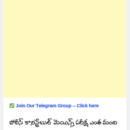
Join Our Telegram Group – Click here
పోలీస్ కానిస్టేబుల్ మెయిన్స్ పరీక్ష ఎంత మంది