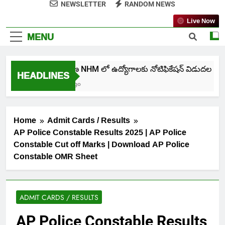
NEWSLETTER
RANDOM NEWS
Live Now
MENU
తెలంగాణ NHM లో ఉద్యోగాలకు నోటిఫికేషన్ విడుదల
HEADLINES
4 Days Ago
Home
Admit Cards / Results
AP Police Constable Results 2025 | AP Police
Constable Cut off Marks | Download AP Police
Constable OMR Sheet
ADMIT CARDS / RESULTS
AP Police Constable Results