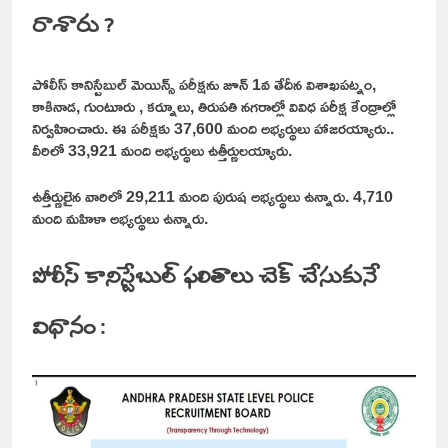
రాశారు ?
పోలీస్ కానిస్టేబుల్ మెయిన్స్ పరీక్షను జూన్ 1వ తేదీన విశాఖపట్నం,
కాకినాడ, గుంటూరు , కర్నూలు, తిరుపతి నగరాల్లో వివిధ పరీక్ష కేంద్రాల్లో
నిర్వహించారు. ఈ పరీక్షకు 37,600 మంది అభ్యర్థులు హాజరయ్యారు..
వీరిలో 33,921 మంది అభ్యర్థులు ఉత్తీర్ణులయ్యారు.
ఉత్తీర్ణులైన వారిలో 29,211 మంది పురుష అభ్యర్థులు ఉన్నారు. 4,710
మంది మహిళా అభ్యర్థులు ఉన్నారు.
పోలీస్ కానిస్టేబుల్ ఫలితాలు చెక్ చేసుకునే
విధానం :