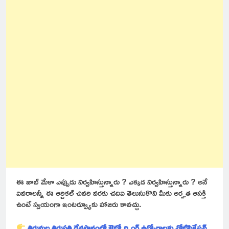
ఈ జాబ్ మేళా ఎప్పుడు నిర్వహిస్తున్నారు ? ఎక్కడ నిర్వహిస్తున్నారు ? అనే
వివరాలన్నీ ఈ ఆర్టికల్ చివరి వరకు చదివి తెలుసుకొని మీకు అర్హత ఆసక్తి
ఉంటే స్వయంగా ఇంటర్వ్యూకు హాజరు కావచ్చు.
తిరుమల తిరుపతి దేవస్థానంలో ఔట్సోర్సింగ్ ఉద్యోగాలకు నోటిఫికేషన్