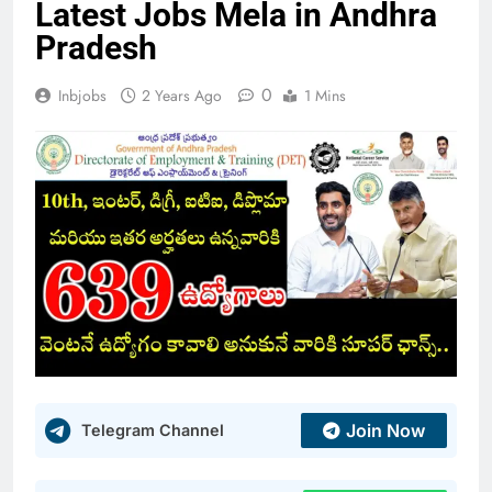
Latest Jobs Mela in Andhra
Pradesh
0
Inbjobs
2 Years Ago
1 Mins
Join Now
Telegram Channel