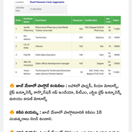
జాబ్ మేళాలో పాల్గొనే కంపెనీలు :
అపోలో ఫార్మసీ, కియా మోటార్స్,
లైఫ్ ఇన్సూరెన్స్ కార్పొరేషన్ ఆఫ్ ఇండియా, పేటీఎం, ఎస్బిఐ లైఫ్ ఇన్సూరెన్స్
మరియు వరుణ్ మోటార్స్
కనీస వయస్సు :
జాబ్ మేళాలో పాల్గొనడానికి కనీసం 18
సంవత్సరాలు నిండి ఉండాలి.