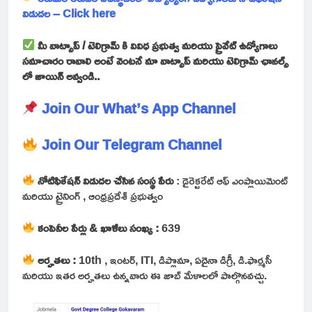
విడుదల – Click here
మీ వాట్సాప్ / టెలిగ్రామ్ కి వివిధ ప్రభుత్వ మరియు ప్రైవేట్ ఉద్యోగాలు
సమాచారం రావాలి అంటే వెంటనే మా వాట్సాప్ మరియు టెలిగ్రామ్ ఛానల్స్
లో జాయిన్ అవ్వండి..
Join Our What’s App Channel
Join Our Telegram Channel
నోటిఫికేషన్ విడుదల చేసిన సంస్థ పేరు
: డైరెక్టరేట్ ఆఫ్ ఎంప్లాయిమెంట్
మరియు ట్రైనింగ్ , ఆంధ్రప్రదేశ్ ప్రభుత్వం
కంపెనీల పేర్లు & ఖాళీలు సంఖ్య :
639
అర్హతలు :
10th , ఇంటర్, ITI, డిప్లొమా, ఏదైనా డిగ్రీ, డి.ఫార్మసీ
మరియు ఇతర అర్హతలు ఉన్నవారు ఈ జాబ్ మేళాలలో పాల్గొనవచ్చు.