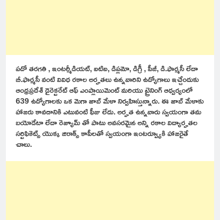
పదో తరగతి , ఇంటర్మీడియట్, ఐటిఐ, డిప్లమో, డిగ్రీ , పీజీ, డి.ఫార్మసీ లేదా
బీ.ఫార్మసీ వంటి వివిధ రకాల అర్హతలు ఉన్నవారిని ఉద్యోగాలు ఇచ్చేందుకు
ఆంధ్రప్రదేశ్ డైరెక్టరేట్ ఆఫ్ ఎంప్లాయిమెంట్ మరియు ట్రైనింగ్ ఆధ్వర్యంలో
639 ఉద్యోగాలకు ఒక మెగా జాబ్ మేళా నిర్వహిస్తున్నారు. ఈ జాబ్ మేళాకు
హాజరు కావడానికి ఎటువంటి ఫీజు లేదు. అర్హత ఉన్నవారు స్వయంగా తమ
బయోడేటా లేదా రెజ్యూమ్ తో పాటు అవసరమైన అన్ని రకాల విద్యార్హతల
సర్టిఫికెట్స్ యొక్క జిరాక్స్ కాపీలతో స్వయంగా ఇంటర్వ్యూకి హాజరైతే
చాలు.