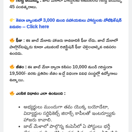
గరిష్ట వయస్సు :
జాబ్ మేళాలో పోస్టులను అనుసరించి గరిష్ట వయస్సు
45 సంవత్సరాలు.
కెనరా బ్యాంకులో 3,000 మంది సహాయకులు పోస్టులకు నోటిఫికేషన్
విడుదల – Click here
ఫీజు
: ఈ జాబ్ మేళాకు హాజరు కావడానికి ఫీజు లేదు. జాబ్ మేళాలో
పాల్గొనేటప్పుడు కూడా ఎటువంటి రిజిస్ట్రేషన్ ఫీజు చెల్లించాల్సిన అవసరం
ఉండదు.
జీతం :
ఈ జాబ్ మేళా ద్వారా కనీసం 10,000 నుండి గరిష్టంగా
19,500/- వరకు ప్రతినెల జీతం ఇచ్చే విధంగా వివిధ సంస్థల్లో ఉద్యోగాలు
ఉన్నాయి.
ఎంపిక విధానం ఎలా ఉంటుంది :
అభ్యర్థులు ముందుగా తమ యొక్క బయోడేటా,
విద్యార్ధుల సర్టిఫికెట్స్ జిరాక్స్ కాపీలతో ఇంటర్వ్యూకు
హాజరు కావాలి.
జాబ్ మేళాలో పాల్గొన్న కంపెనీలో ఏ పోస్టులు భర్తీ