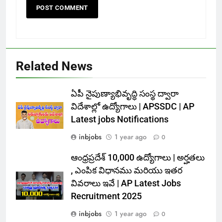
Related News
ఏపీ నైపుణ్యాభివృద్ధి సంస్థ ద్వారా
విదేశాల్లో ఉద్యోగాలు | APSSDC | AP
Latest jobs Notifications
inbjobs
1 year ago
0
ఆంధ్రప్రదేశ్ 10,000 ఉద్యోగాలు | అర్హతలు
, ఎంపిక విధానము మరియు ఇతర
వివరాలు ఇవే | AP Latest Jobs
Recruitment 2025
inbjobs
1 year ago
0