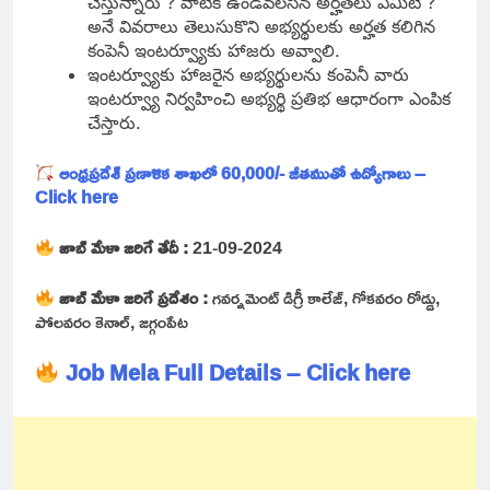
చేస్తున్నారు ? వాటికి ఉండవలసిన అర్హతలు ఏమిటి ?
అనే వివరాలు తెలుసుకొని అభ్యర్థులకు అర్హత కలిగిన
కంపెనీ ఇంటర్వ్యూకు హాజరు అవ్వాలి.
ఇంటర్వ్యూకు హాజరైన అభ్యర్థులను కంపెనీ వారు
ఇంటర్వ్యూ నిర్వహించి అభ్యర్థి ప్రతిభ ఆధారంగా ఎంపిక
చేస్తారు.
ఆంధ్రప్రదేశ్ ప్రణాళిక శాఖలో 60,000/- జీతముతో ఉద్యోగాలు –
Click here
జాబ్ మేళా జరిగే తేదీ :
21-09-2024
జాబ్ మేళా జరిగే ప్రదేశం :
గవర్నమెంట్ డిగ్రీ కాలేజ్, గోకవరం రోడ్డు,
పోలవరం కెనాల్, జగ్గంపేట
Job Mela Full Details – Click here