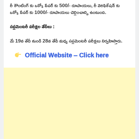
రీ కౌంటింగ్ కు ఒక్కో పేపర్ కు 500/- రూపాయలు, రీ వెరిఫికేషన్ కు
ఒక్కో పేపర్ కు 1000/- రూపాయలు చెల్లించాల్సి ఉంటుంది.
సప్లమెంటరీ పరీక్షల తేదీలు :
మే 19వ తేదీ నుండి 28వ తేదీ మధ్య సప్లమెంటరీ పరీక్షలు నిర్వహిస్తారు.
Official Website – Click here