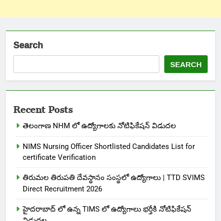
Search
SEARCH
Recent Posts
తెలంగాణ NHM లో ఉద్యోగాలకు నోటిఫికేషన్ విడుదల
NIMS Nursing Officer Shortlisted Candidates List for
certificate Verification
తిరుమల తిరుపతి దేవస్థానం సంస్థలో ఉద్యోగాలు | TTD SVIMS
Direct Recruitment 2026
హైదరాబాద్ లో ఉన్న TIMS లో ఉద్యోగాలు భర్తీకి నోటిఫికేషన్
విడుదల