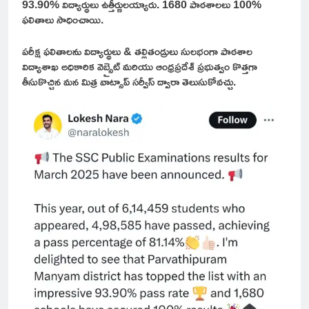
93.90% విద్యార్థులు ఉత్తీర్ణులయ్యారు. 1680 పాఠశాలలు 100%
ఫలితాలు సాధించాయి.
పరీక్ష ఫలితాలను విద్యార్థులు & తల్లితండ్రులు సులభంగా పాఠశాల
విద్యాశాఖ అధికారిక వెబ్సైట్ మరియు ఆంధ్రప్రదేశ్ ప్రభుత్వం కొత్తగా
తీసుకొచ్చిన మన మిత్ర వాట్సాప్ సర్వీస్ ద్వారా తెలుసుకోవచ్చు.