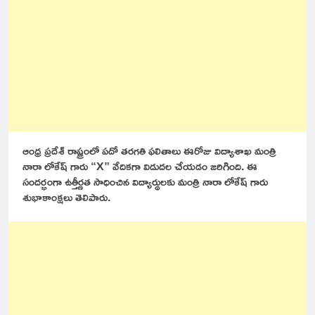
ఆంధ్ర ప్రదేశ్ రాష్ట్రంలో పదో తరగతి ఫలితాలు ఈరోజు విద్యాశాఖ మంత్రి
నారా లోకేష్ గారు “X” వేదికగా విడుదల చేయడం జరిగింది. ఈ
సందర్భంగా ఉత్తీర్ణత సాధించిన విద్యార్థులకు మంత్రి నారా లోకేష్ గారు
శుభాకాంక్షలు తెలిపారు.