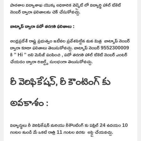
పాఠశాల విద్యాశాఖ యొక్క అధికారిక వెబ్సైట్ లో విద్యార్థి హాల్ టికెట్
నెంబర్ ద్వారా ఫలితాలను చెక్ చేసుకోవచ్చు.
వాట్సాప్ ద్వారా పదో తరగతి ఫలితాలు :
ఆంధ్రప్రదేశ్ రాష్ట్ర ప్రభుత్వం ఇటీవల ప్రవేశపెట్టిన మన మిత్ర వాట్సాప్ నెంబర్
ద్వారా కూడా ఫలితాలు తెలుసుకోవచ్చు. వాట్సాప్ నెంబర్ 9552300009
కి ” Hi ” అని మెసేజ్ పంపించి , పదో తరగతి హాల్ టికెట్ నెంబర్ ఎంటర్
చేయడం ద్వారా రిజల్ట్స్ సులభంగా తెలుసుకోవచ్చు.
రీ వెరిఫికేషన్, రీ కౌంటింగ్ కు
అవకాశం :
విద్యార్థులు రీ వెరిఫికేషన్ మరియు రీకౌంటింగ్ కు ఏప్రిల్ 24 ఉదయం 10
గంటల నుండి మే ఒకటి రాత్రి 11 గంటల వరకు అప్లై చేయవచ్చు.