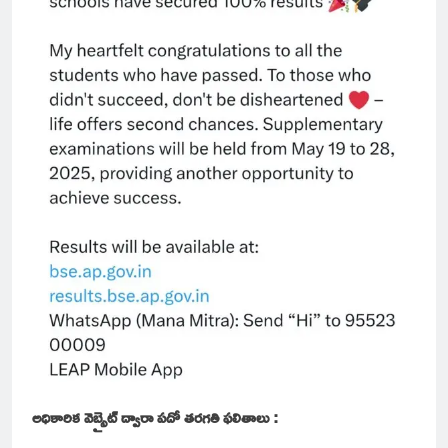
అధికారిక వెబ్సైట్ ద్వారా పదో తరగతి ఫలితాలు :