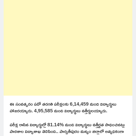
ఈ సంవత్సరం పదో తరగతి పరీక్షలకు 6,14,459 మంది విద్యార్థులు
హాజరయ్యారు. 4,95,585 మంది విద్యార్థులు ఉత్తీర్ణులయ్యారు.
పరీక్ష రాసిన విద్యార్థుల్లో 81.14% మంది విద్యార్థులు ఉత్తీర్ణత సాధించినట్లు
పాఠశాల విద్యాశాఖ తెలిపింది.. పార్వతీపురం మన్యం జిల్లాలో అత్యధికంగా