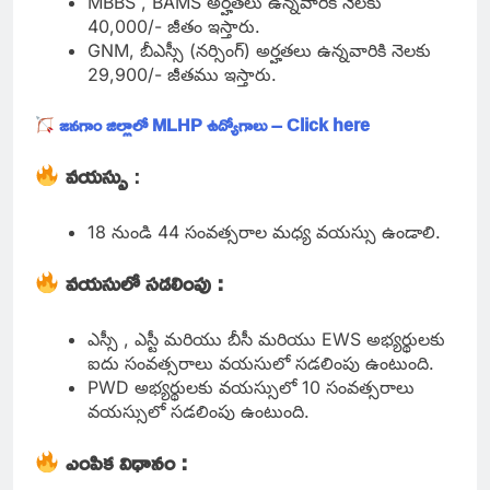
MBBS , BAMS అర్హతలు ఉన్నవారికి నెలకు
40,000/- జీతం ఇస్తారు.
GNM, బీఎస్సీ (నర్సింగ్) అర్హతలు ఉన్నవారికి నెలకు
29,900/- జీతము ఇస్తారు.
జనగాం జిల్లాలో MLHP ఉద్యోగాలు – Click here
వయస్సు
:
18 నుండి 44 సంవత్సరాల మధ్య వయస్సు ఉండాలి.
వయసులో సడలింపు :
ఎస్సీ , ఎస్టీ మరియు బీసీ మరియు EWS అభ్యర్థులకు
ఐదు సంవత్సరాలు వయసులో సడలింపు ఉంటుంది.
PWD అభ్యర్థులకు వయస్సులో 10 సంవత్సరాలు
వయస్సులో సడలింపు ఉంటుంది.
ఎంపిక విధానం :