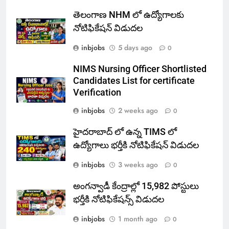
తెలంగాణ NHM లో ఉద్యోగాలకు
నోటిఫికేషన్ విడుదల
inbjobs
5 days ago
0
NIMS Nursing Officer Shortlisted
Candidates List for certificate
Verification
inbjobs
2 weeks ago
0
హైదరాబాద్ లో ఉన్న TIMS లో
ఉద్యోగాలు భర్తీకి నోటిఫికేషన్ విడుదల
inbjobs
3 weeks ago
0
అంగన్వాడీ కేంద్రాల్లో 15,982 పోస్టులు
భర్తీకి నోటిఫికేషన్స్ విడుదల
inbjobs
1 month ago
0