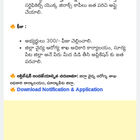
సర్టిఫికెట్స్ యొక్క జిరాక్స్ కాపీలు జత పరిచి అప్లై
చేయాలి.
ఫీజు :
అభ్యర్థులు 300/- ఫీజు చెల్లించాలి.
జిల్లా వైద్య ఆరోగ్య శాఖ అధికారి కార్యాలయం, సూర్య
పేట జిల్లా అనే పేరు మీద డిడి తీసి అప్లికేషన్ కు జత
పరచాలి.
అప్లికేషన్ అందజేయాల్సిన చిరునామా:
జిల్లా వైద్య ఆరోగ్య శాఖ
అధికారి కార్యాలయం, సూర్యాపేట జిల్లా.
Download Notification & Application