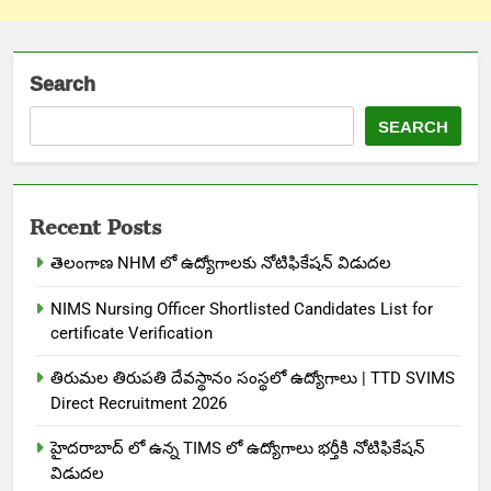
Search
SEARCH
Recent Posts
తెలంగాణ NHM లో ఉద్యోగాలకు నోటిఫికేషన్ విడుదల
NIMS Nursing Officer Shortlisted Candidates List for
certificate Verification
తిరుమల తిరుపతి దేవస్థానం సంస్థలో ఉద్యోగాలు | TTD SVIMS
Direct Recruitment 2026
హైదరాబాద్ లో ఉన్న TIMS లో ఉద్యోగాలు భర్తీకి నోటిఫికేషన్
విడుదల