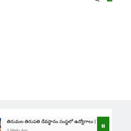
ుపతి దేవస్థానం సంస్థలో ఉద్యోగాలు | TTD SVIMS Direct Recruitmen