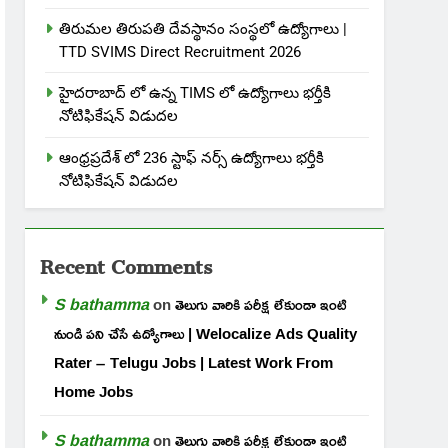
తిరుమల తిరుపతి దేవస్థానం సంస్థలో ఉద్యోగాలు |
TTD SVIMS Direct Recruitment 2026
హైదరాబాద్ లో ఉన్న TIMS లో ఉద్యోగాలు భర్తీకి
నోటిఫికేషన్ విడుదల
ఆంధ్రప్రదేశ్ లో 236 స్టాఫ్ నర్స్ ఉద్యోగాలు భర్తీకి
నోటిఫికేషన్ విడుదల
Recent Comments
S bathamma
on
తెలుగు వారికి పరీక్ష లేకుండా ఇంటి
నుండి పని చేసే ఉద్యోగాలు | Welocalize Ads Quality
Rater – Telugu Jobs | Latest Work From
Home Jobs
S bathamma
on
తెలుగు వారికి పరీక్ష లేకుండా ఇంటి