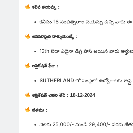
కనీస వయస్సు :
కనీసం 18 సంవత్సరాల వయస్సు ఉన్న వారు ఈ ఉద్
అవసరమైన డాక్యుమెంట్స్
:
12th లేదా ఏదైనా డిగ్రీ పాస్ అయిన వారు అర్హుల
అప్లికేషన్ ఫీజు :
SUTHERLAND
లో సంస్థలో ఉద్యోగాలకు అప్లై
అప్లికేషన్ చివరి తేదీ :
18-12-2024
జీతము
:
నెలకు 25,000/- నుండి 29,400/- వరకు జీతమ