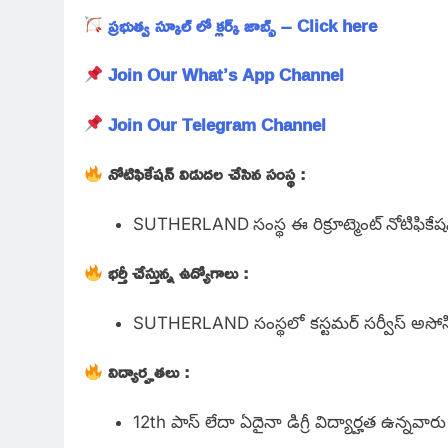
ప్రభుత్వ స్కూల్ లో క్లర్క్ జాబ్స్ – Click here
Join Our What’s App Channel
Join Our Telegram Channel
నోటిఫికేషన్ విడుదల చేసిన సంస్థ :
SUTHERLAND
సంస్థ ఈ రిక్రూట్మెంట్
నోటిఫికే
భర్తీ చేస్తున్న ఉద్యోగాలు :
SUTHERLAND సంస్థలో కస్టమర్ సర్వీస్ అసోసియే
విద్యార్హతలు :
12th పాస్ లేదా ఏదైనా డిగ్రీ విద్యార్హత ఉన్నవారు అ