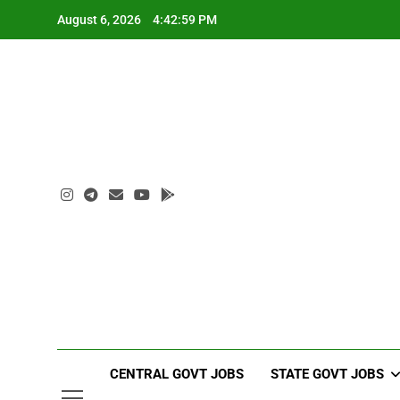
Skip
August 6, 2026
4:43:00 PM
to
content
CENTRAL GOVT JOBS
STATE GOVT JOBS