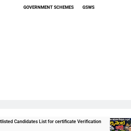
GOVERNMENT SCHEMES
GSWS
es List for certificate Verification
తిరుమల తిర
3 Weeks Ago