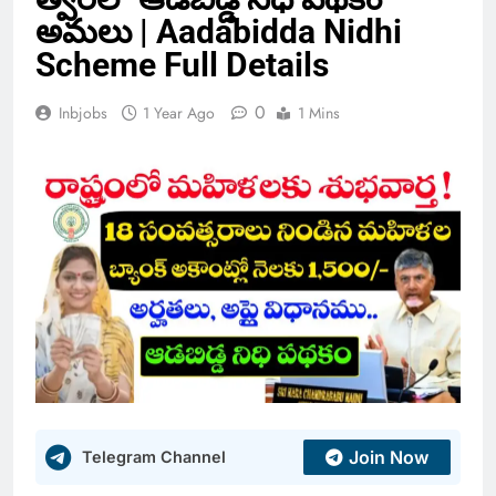
అమలు | Aadabidda Nidhi
Scheme Full Details
0
Inbjobs
1 Year Ago
1 Mins
Join Now
Telegram Channel