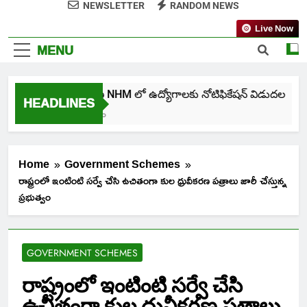
NEWSLETTER
RANDOM NEWS
Live Now
MENU
తెలంగాణ NHM లో ఉద్యోగాలకు నోటిఫికేషన్ విడుదల
HEADLINES
6 Days Ago
Home
Government Schemes
రాష్ట్రంలో ఇంటింటి సర్వే చేసి ఉచితంగా కుల ధ్రువీకరణ పత్రాలు జారీ చేస్తున్న
ప్రభుత్వం
GOVERNMENT SCHEMES
రాష్ట్రంలో ఇంటింటి సర్వే చేసి
ఉచితంగా కుల ధ్రువీకరణ పత్రాలు