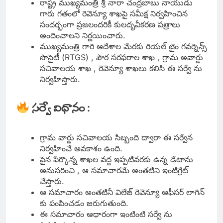
రాష్ట్ర ముఖ్యమంత్రి శ్రీ నారా చంద్రబాబు నాయుడు
గారు గతంలో రెవెన్యూ శాఖపై సమీక్ష నిర్వహించిన
సందర్భంగా ప్రజలందరికీ కులదృవీకరణ పత్రాలు
అందించాలని నిర్ణయించారు.
ముఖ్యమంత్రి గారి ఆదేశాల మేరకు రియల్ టైం గవర్నెన్స్
సొసైటీ (RTGS) , పౌర సరఫరాల శాఖ , గ్రామ అవార్డు
సచివాలయ శాఖ , రెవెన్యూ శాఖలు కలిసి ఈ సర్వే ను
నిర్వహిస్తారు.
సర్వే విధానం :
గ్రామ వార్డు సచివాలయ సిబ్బంది ద్వారా ఈ సర్వేన
నిర్వహించే అవకాశం ఉంది.
పైన పేర్కొన్న శాఖల వద్ద ఇప్పటివరకు ఉన్న డేటాను
అనుసరించి , ఆ సమాచారమే అంతటిని ఇంటిగ్రేట్
చేస్తారు.
ఆ సమాచారం అంతటినీ విలేజ్ రెవెన్యూ ఆఫీసర్ లాగిన్
కు పంపించడం జరుగుతుంది.
ఈ సమాచారం ఆధారంగా ఇంటింటి సర్వే ను