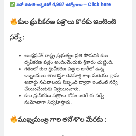
పదో తరగతి అర్హతతో 4,987 ఉద్యోగాలు – Click here
కుల ధ్రువీకరణ పత్రాలు కొరకు ఇంటింటి
సర్వే :
ఆంధ్రప్రదేశ్ రాష్ట్ర ప్రభుత్వం ప్రతి పౌరునికి కుల
దృవీకరణ పత్రం అందించేందుకు శ్రీకారం చుట్టింది.
గతంలో కుల ధ్రువీకరణ పత్రాల జారీలో ఉన్న
ఇబ్బందులు తొలగిస్తూ రెవెన్యూ శాఖ మరియు గ్రామ
అవార్డు సచివాలయ సిబ్బంది ద్వారా ఇంటింటి సర్వే
చేయించేందుకు నిర్ణయించారు.
కుల ధ్రువీకరణ పత్రాలు కోసం జరిగే ఈ సర్వే
సుమోటాగా నిర్వహిస్తారు.
ముఖ్యమంత్రి గారి ఆదేశాల మేరకు :