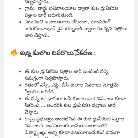
నిర్వహిస్తారు.
గ్రామ, వార్డు సచివాలయాల ద్వారా కుల ధ్రువీకరణ
పత్రాల జారీ జరుగుతుంది.
ఎటువంటి అవాంతరాలు లేకుండా , టాంపరింగ్
జరగకుండా బ్లాక్ చైన్ టెక్నాలజీ ద్వారా ఈ ధృవ పత్రాలు
జారీ చేస్తారు.
అన్ని కులాల వివరాలు సేకరణ :
ఈ కుల ధ్రువీకరణ పత్రాల జారీ ఇంటింటి సర్వే
సమగ్రంగా నిర్వహిస్తారు.
గతంలో ఎస్సీ, ఎస్టి, బీసీ కులాల వివరాలు మాత్రమే
స్వీకరణ జరిగేది.
ఈ సర్వే లో భాగంగా ఓసీ కులాల వారి వివరాలు కూడా
సేకరించి … అందరికి కుల ధ్రువీకరణ పత్రాలు జారీ
చేస్తారు.
రాష్ట్ర ప్రభుత్వం అందజేసిన ఈ కుల ధ్రువీకరణ పత్రాల
వివరాలను అవసరాలకు అనుగుణంగా ఇతర
డిపార్ట్మెంట్లు అన్నీ కూడా వినియోగించుకునే విధంగా