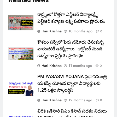
రాష్ర్టంలో కొత్తగా ఎన్టీఆర్ విద్యాలక్ష్మి,
ఎన్టీఆర్ కళ్యాణ లక్ష్మి పథకాలు ప్రారంభం
Hari Krishna
10 months ago
0
కౌశలం సర్వేలో పేరు నమోదు చేసుకున్న
వారందరికీ ఉద్యోగాలు | అక్టోబర్ నుండి
ఉద్యోగాల ప్రక్రియ ప్రారంభం
Hari Krishna
11 months ago
0
PM YASASVI YOJANA ప్రధానమంత్రి
యశస్వి యోజన ద్వారా విద్యార్థులకు
1.25 లక్షల స్కాలర్షిప్
Hari Krishna
12 months ago
0
వీరికి ఒకేసారి పిఎం కిసాన్ పథకం నిధులు