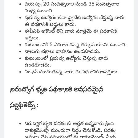
వయస్సు 20 సంవత్సరాల నుండి 35 సంవత్సరాల
మధ్య ఉండాలి.
ప్రభుత్వ ఉద్యోగం లేదా ప్రైవేట్ ఉద్యోగం చేస్తున్న వారు
ఈ పథకానికి అర్హులు కాదు.
ఈపీఎఫ్ అకౌంట్ లేని వారు మాత్రమే ఈ పథకానికి
అర్హులు.
కుటుంబానికి 5 ఎకరాల కన్నా తక్కువ భూమి ఉండాలి.
నాలుగు చక్రాలు వాహనం ఉండకూడదు.
కుటుంబంలో ప్రభుత్వ ఉద్యోగం చేస్తున్న వారు
ఉండకూడదు.
పింఛన్ పొందుతున్న వారు ఈ పథకానికి అనర్హులు.
నిరుద్యోగ భృతి పథకానికి అవసరమైన
సర్టిఫికెట్స్ :
నిరుద్యోగ భృతి పథకం కు అర్హత ఉన్నవారు క్రింది
డాక్యుమెంట్స్ ముందుగా సిద్ధం చేసుకోండి. పథకం
అమలు చేసి సమయంలో ఈ డాక్యుమెంట్స్ మీరు