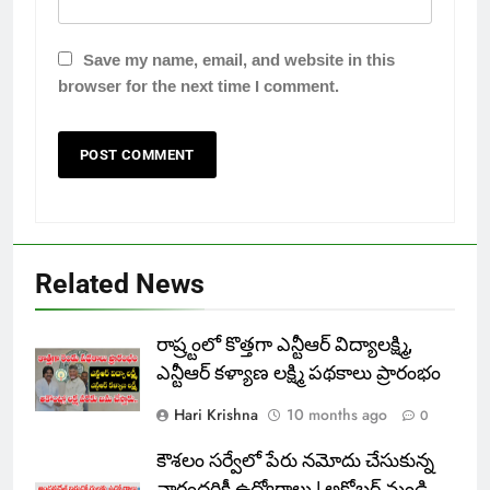
Save my name, email, and website in this
browser for the next time I comment.
Related News
రాష్ర్టంలో కొత్తగా ఎన్టీఆర్ విద్యాలక్ష్మి,
ఎన్టీఆర్ కళ్యాణ లక్ష్మి పథకాలు ప్రారంభం
Hari Krishna
10 months ago
0
కౌశలం సర్వేలో పేరు నమోదు చేసుకున్న
వారందరికీ ఉద్యోగాలు | అక్టోబర్ నుండి