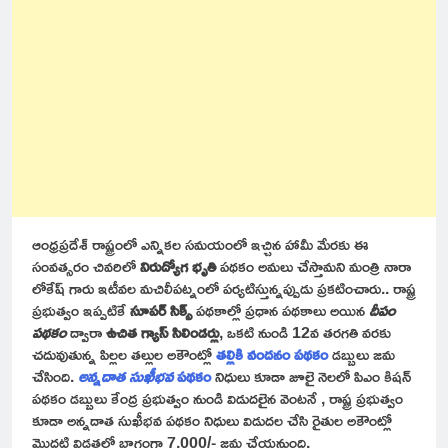
ఆంధ్రప్రదేశ్ రాష్ట్రంలో ఎన్నికల సమయంలో ఇచ్చిన హామీ మేరకు ఈ
సంవత్సరం చివరిలో
నిరుద్యోగ భృతి
పథకం అమలు చేస్తామని మంత్రి నారా
లోకేష్ గారు ఇటీవల మచిలీపట్నంలో పర్యటిస్తున్నప్పుడు ప్రకటించారు.. రాష్ట్ర
ప్రభుత్వం ఇప్పటికే
సూపర్ సిక్స్
పథకాల్లో ప్రధాన పథకాలు అయిన
దీపం
పథకం
ద్వారా
ఉచిత గ్యాస్ సిలిండర్లు
, ఒకటి నుండి 12వ తరగతి వరకు
చదువుతున్న పిల్లల తల్లుల అకౌంట్లో
తల్లికి వందనం పథకం
డబ్బులు జమ
చేసింది.
అన్నదాత సుఖీభవ
పథకం
నిధులు కూడా జూలై నెలలో పిఎం కిషన్
పథకం డబ్బులు కేంద్ర ప్రభుత్వం నుండి విడుదలైన వెంటనే , రాష్ట్ర ప్రభుత్వం
కూడా అన్నదాత సుఖీభవ పథకం నిధులు విడుదల చేసి రైతుల అకౌంట్లో
మొదటి విడతలో భాగంగా 7,000/- జమ చేయనుంది.