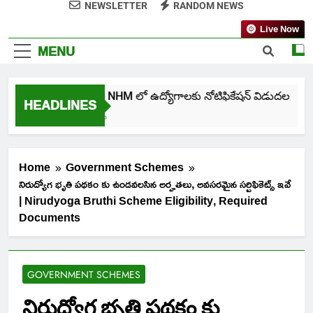
NEWSLETTER
RANDOM NEWS
Live Now
MENU
తెలంగాణ NHM లో ఉద్యోగాలకు నోటిఫికేషన్ విడుదల
HEADLINES
5 Days Ago
Home
Government Schemes
నిరుద్యోగ భృతి పథకం కు ఉండవలసిన అర్హతలు, అవసరమైన సర్టిఫికెట్స్ ఇవే
| Nirudyoga Bruthi Scheme Eligibility, Required
Documents
GOVERNMENT SCHEMES
నిరుద్యోగ భృతి పథకం కు