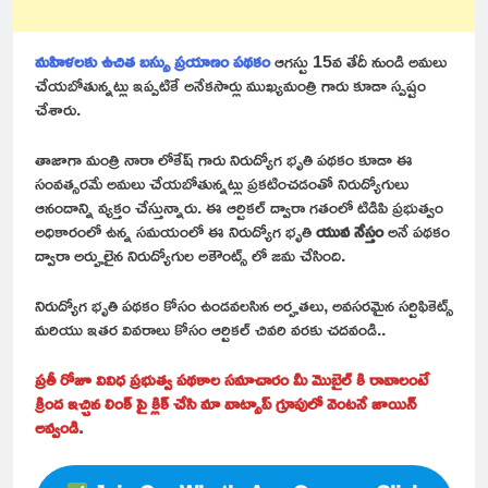
మహిళలకు ఉచిత బస్సు ప్రయాణం పథకం
ఆగస్టు 15వ తేదీ నుండి అమలు
చేయబోతున్నట్లు ఇప్పటికే అనేకసార్లు ముఖ్యమంత్రి గారు కూడా స్పష్టం
చేశారు.
తాజాగా మంత్రి నారా లోకేష్ గారు నిరుద్యోగ భృతి పథకం కూడా ఈ
సంవత్సరమే అమలు చేయబోతున్నట్లు ప్రకటించడంతో నిరుద్యోగులు
ఆనందాన్ని వ్యక్తం చేస్తున్నారు. ఈ ఆర్టికల్ ద్వారా గతంలో టిడిపి ప్రభుత్వం
అధికారంలో ఉన్న సమయంలో ఈ నిరుద్యోగ భృతి
యువ నేస్తం
అనే పథకం
ద్వారా అర్హులైన నిరుద్యోగుల అకౌంట్స్ లో జమ చేసింది.
నిరుద్యోగ భృతి పథకం కోసం ఉండవలసిన అర్హతలు, అవసరమైన సర్టిఫికెట్స్
మరియు ఇతర వివరాలు కోసం ఆర్టికల్ చివరి వరకు చదవండి..
ప్రతీ రోజూ వివిధ ప్రభుత్వ పథకాల సమాచారం మీ మొబైల్ కి రావాలంటే
క్రింద ఇచ్చిన లింక్ పై క్లిక్ చేసి మా వాట్సాప్ గ్రూపులో వెంటనే జాయిన్
అవ్వండి.