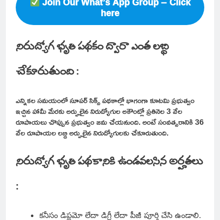
Join Our What’s App Group – Click
here
నిరుద్యోగ భృతి పథకం ద్వారా ఎంత లబ్ధి
చేకూరుతుంది :
ఎన్నికల సమయంలో సూపర్ సిక్స్ పథకాల్లో భాగంగా కూటమి ప్రభుత్వం
ఇచ్చిన హామీ మేరకు అర్హులైన నిరుద్యోగుల అకౌంట్లో ప్రతినెల 3 వేల
రూపాయలు చొప్పున ప్రభుత్వం జమ చేయనుంది. అంటే సంవత్సరానికి 36
వేల రూపాయల లబ్ది అర్హులైన నిరుద్యోగులకు చేకూరుతుంది.
నిరుద్యోగ భృతి పథకానికి ఉండవలసిన అర్హతలు
:
కనీసం డిప్లమో లేదా డిగ్రీ లేదా పీజీ పూర్తి చేసి ఉండాలి.