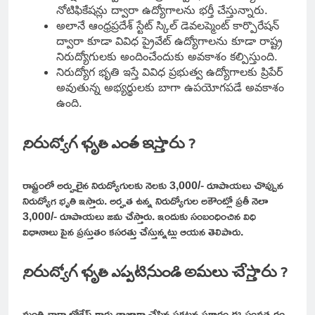
నోటిఫికేషన్లు ద్వారా ఉద్యోగాలను భర్తీ చేస్తున్నారు.
అలానే ఆంధ్రప్రదేశ్ స్టేట్ స్కిల్ డెవలప్మెంట్ కార్పొరేషన్
ద్వారా కూడా వివిధ ప్రైవేట్ ఉద్యోగాలను కూడా రాష్ట్ర
నిరుద్యోగులకు అందించేందుకు అవకాశం కల్పిస్తుంది.
నిరుద్యోగ భృతి ఇస్తే వివిధ ప్రభుత్వ ఉద్యోగాలకు ప్రిపేర్
అవుతున్న అభ్యర్థులకు బాగా ఉపయోగపడే అవకాశం
ఉంది.
నిరుద్యోగ భృతి ఎంత ఇస్తారు ?
రాష్ట్రంలో అర్హులైన నిరుద్యోగులకు నెలకు 3,000/- రూపాయలు చొప్పున
నిరుద్యోగ భృతి ఇస్తారు. అర్హత ఉన్న నిరుద్యోగుల అకౌంట్లో ప్రతీ నెలా
3,000/- రూపాయలు జమ చేస్తారు. ఇందుకు సంబంధించిన విధి
విధానాలు పైన ప్రస్తుతం కసరత్తు చేస్తున్నట్లు ఆయన తెలిపారు.
నిరుద్యోగ భృతి ఎప్పటినుండి అమలు చేస్తారు ?
మంత్రి నారా లోకేష్ గారు తాజాగా చేసిన ప్రకటన ప్రకారం ఈ సంవత్సరం