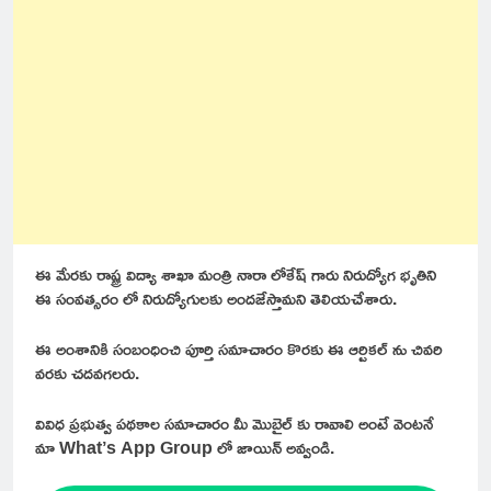
ఈ మేరకు రాష్ట్ర విద్యా శాఖా మంత్రి నారా లోకేష్ గారు నిరుద్యోగ భృతిని
ఈ సంవత్సరం లో నిరుద్యోగులకు అందజేస్తామని తెలియచేశారు.
ఈ అంశానికి సంబంధించి పూర్తి సమాచారం కొరకు ఈ ఆర్టికల్ ను చివరి
వరకు చదవగలరు.
వివిధ ప్రభుత్వ పథకాల సమాచారం మీ మొబైల్ కు రావాలి అంటే వెంటనే
మా What’s App Group లో జాయిన్ అవ్వండి.