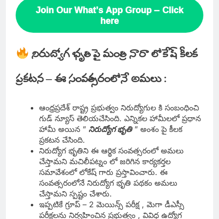
Join Our What’s App Group – Click
here
నిరుద్యోగ భృతి పై మంత్రి నారా లోకేష్ కీలక
ప్రకటన – ఈ సంవత్సరంలోనే అమలు :
ఆంధ్రప్రదేశ్ రాష్ట్ర ప్రభుత్వం నిరుద్యోగుల కి సంబంధించి
గుడ్ న్యూస్ తెలియచేసింది. ఎన్నికల హామీలలో ప్రధాన
హామీ అయిన ”
నిరుద్యోగ భృతి
” అంశం పై కీలక
ప్రకటన చేసింది.
నిరుద్యోగ భృతిని ఈ ఆర్థిక సంవత్సరంలో అమలు
చేస్తామని మచిలీపట్నం లో జరిగిన కార్యకర్తల
సమావేశంలో లోకేష్ గారు ప్రస్తావించారు. ఈ
సంవత్సరంలోనే నిరుద్యోగ భృతి పథకం అమలు
చేస్తామని స్పష్టం చేశారు.
ఇప్పటికే గ్రూప్ – 2 మెయిన్స్ పరీక్ష , మెగా డీఎస్సీ
పరీక్షలను నిర్వహించిన ప్రభుత్వం , వివిధ ఉద్యోగ