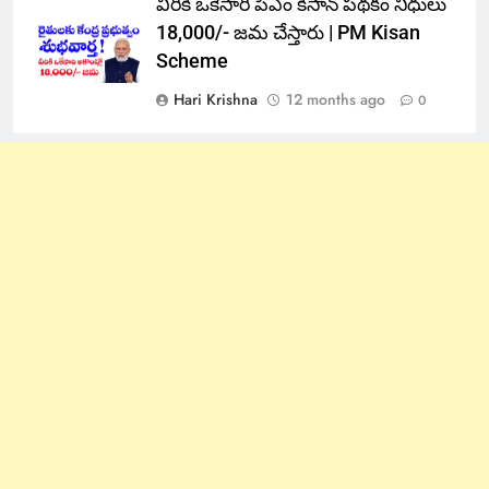
వీరికి ఒకేసారి పిఎం కిసాన్ పథకం నిధులు
18,000/- జమ చేస్తారు | PM Kisan
Scheme
Hari Krishna
12 months ago
0