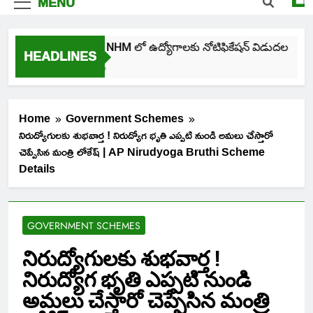
MENU
తెలంగాణ NHM లో ఉద్యోగాలకు నోటిఫికేషన్ విడుదల
HEADLINES
4 Days Ago
Home
Government Schemes
నిరుద్యోగులకు శుభవార్త ! నిరుద్యోగ భృతి ఎప్పటి నుండి అమలు చేస్తారో
చెప్పేసిన మంత్రి లోకేష్ | AP Nirudyoga Bruthi Scheme
Details
GOVERNMENT SCHEMES
నిరుద్యోగులకు శుభవార్త !
నిరుద్యోగ భృతి ఎప్పటి నుండి
అమలు చేస్తారో చెప్పేసిన మంత్రి