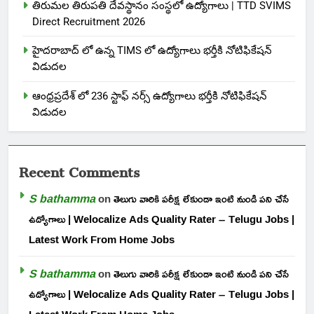
తిరుమల తిరుపతి దేవస్థానం సంస్థలో ఉద్యోగాలు | TTD SVIMS
Direct Recruitment 2026
హైదరాబాద్ లో ఉన్న TIMS లో ఉద్యోగాలు భర్తీకి నోటిఫికేషన్
విడుదల
ఆంధ్రప్రదేశ్ లో 236 స్టాఫ్ నర్స్ ఉద్యోగాలు భర్తీకి నోటిఫికేషన్
విడుదల
Recent Comments
S bathamma
on
తెలుగు వారికి పరీక్ష లేకుండా ఇంటి నుండి పని చేసే
ఉద్యోగాలు | Welocalize Ads Quality Rater – Telugu Jobs |
Latest Work From Home Jobs
S bathamma
on
తెలుగు వారికి పరీక్ష లేకుండా ఇంటి నుండి పని చేసే
ఉద్యోగాలు | Welocalize Ads Quality Rater – Telugu Jobs |