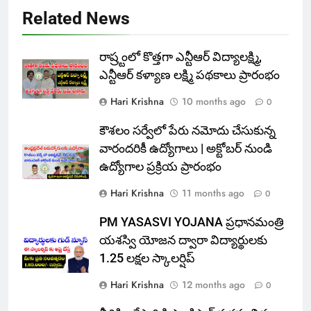
Related News
రాష్ర్టంలో కొత్తగా ఎన్టీఆర్ విద్యాలక్ష్మి,
ఎన్టీఆర్ కళ్యాణ లక్ష్మి పథకాలు ప్రారంభం
Hari Krishna
10 months ago
0
కౌశలం సర్వేలో పేరు నమోదు చేసుకున్న
వారందరికీ ఉద్యోగాలు | అక్టోబర్ నుండి
ఉద్యోగాల ప్రక్రియ ప్రారంభం
Hari Krishna
11 months ago
0
PM YASASVI YOJANA ప్రధానమంత్రి
యశస్వి యోజన ద్వారా విద్యార్థులకు
1.25 లక్షల స్కాలర్షిప్
Hari Krishna
12 months ago
0