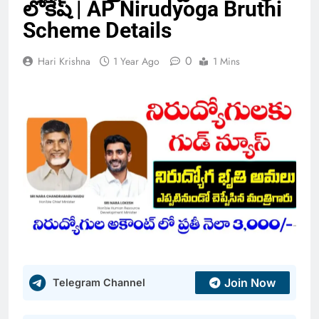
లోకేష్ | AP Nirudyoga Bruthi
Scheme Details
0
Hari Krishna
1 Year Ago
1 Mins
Join Now
Telegram Channel