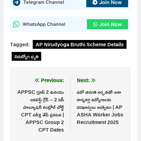
Join Now
Telegram Channel
Join Now
WhatsApp Channel
Tagged:
AP Nirudyoga Bruthi Scheme Details
నిరుద్యోగ భృతి
Post
Previous:
Next:
navigation
APPSC గ్రూప్ 2 మరియు
పదో తరగతి అర్హతతో ఆశా
అనలిస్ట్ గ్రేడ్ – 2 ఏపీ
కార్యకర్త ఉద్యోగాలకు
పొల్యూషన్ కంట్రోల్ బోర్డ్
దరఖాస్తులు ఆహ్వానం | AP
CPT పరీక్ష తేదీ ప్రకటన |
ASHA Worker Jobs
APPSC Group 2
Recruitment 2025
CPT Dates