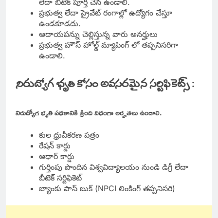
లేదా బీటెక్ పూర్తి చేసి ఉండాలి.
ప్రభుత్వ లేదా ప్రైవేట్ రంగాల్లో ఉద్యోగం చేస్తూ
ఉండకూడదు.
ఆదాయపన్ను చెల్లిస్తున్న వారు అనర్హులు
ప్రభుత్వ హౌస్ హోల్డ్ మ్యాపింగ్ లో తప్పనిసరిగా
ఉండాలి.
నిరుద్యోగ భృతి కోసం అవసరమైన సర్టిఫికెట్స్ :
నిరుద్యోగ భృతి పథకానికి క్రింది విధంగా అర్హతలు ఉండాలి.
కుల ధ్రువీకరణ పత్రం
రేషన్ కార్డు
ఆధార్ కార్డు
గుర్తింపు పొందిన విశ్వవిద్యాలయం నుండి డిగ్రీ లేదా
బీటెక్ సర్టిఫికెట్
బ్యాంకు పాస్ బుక్ (NPCI లింకింగ్ తప్పనిసరి)