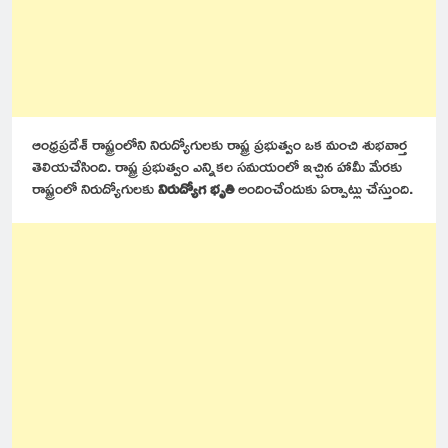
ఆంధ్రప్రదేశ్ రాష్ట్రంలోని నిరుద్యోగులకు రాష్ట్ర ప్రభుత్వం ఒక మంచి శుభవార్త
తెలియచేసింది. రాష్ట్ర ప్రభుత్వం ఎన్నికల సమయంలో ఇచ్చిన హామీ మేరకు
రాష్ట్రంలో నిరుద్యోగులకు
నిరుద్యోగ భృతి
అందించేందుకు ఏర్పాట్లు చేస్తుంది.