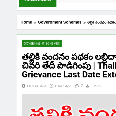
Home
Government Schemes
తల్లికి వందనం పథక
GOVERNMENT SCHEMES
తల్లికి వందనం పథకం లబ్ధిదార
చివరి తేదీ పొడిగింపు | T
Grievance Last Date Ex
0
Hari Krishna
1 Year Ago
1 Mins