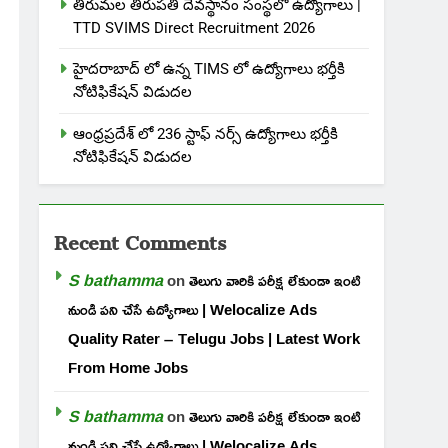
తిరుమల తిరుపతి దేవస్థానం సంస్థలో ఉద్యోగాలు |
TTD SVIMS Direct Recruitment 2026
హైదరాబాద్ లో ఉన్న TIMS లో ఉద్యోగాలు భర్తీకి
నోటిఫికేషన్ విడుదల
ఆంధ్రప్రదేశ్ లో 236 స్టాఫ్ నర్స్ ఉద్యోగాలు భర్తీకి
నోటిఫికేషన్ విడుదల
Recent Comments
S bathamma
on
తెలుగు వారికి పరీక్ష లేకుండా ఇంటి
నుండి పని చేసే ఉద్యోగాలు | Welocalize Ads
Quality Rater – Telugu Jobs | Latest Work
From Home Jobs
S bathamma
on
తెలుగు వారికి పరీక్ష లేకుండా ఇంటి
నుండి పని చేసే ఉద్యోగాలు | Welocalize Ads