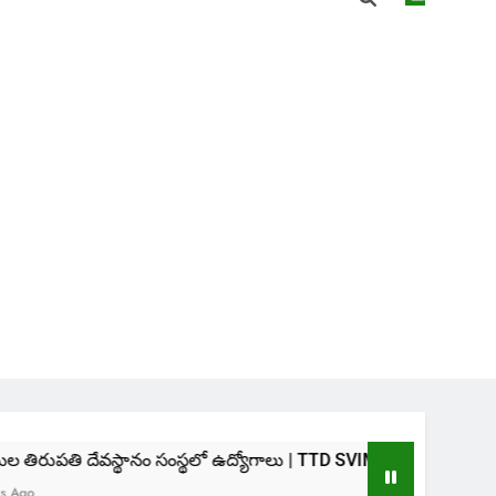
ేవస్థానం సంస్థలో ఉద్యోగాలు | TTD SVIMS Direct Recruitment 2026