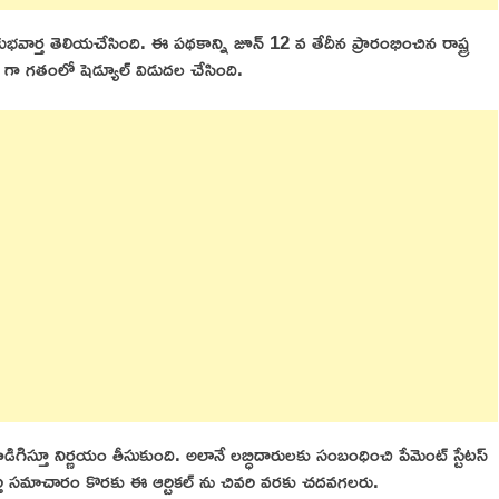
శుభవార్త తెలియచేసింది. ఈ పథకాన్ని జూన్ 12 వ తేదీన ప్రారంభించిన రాష్ట్ర
దీ గా గతంలో షెడ్యూల్ విడుదల చేసింది.
పొడిగిస్తూ నిర్ణయం తీసుకుంది. అలానే లబ్ధిదారులకు సంబంధించి పేమెంట్ స్టేటస్
్తి సమాచారం కొరకు ఈ ఆర్టికల్ ను చివరి వరకు చదవగలరు.