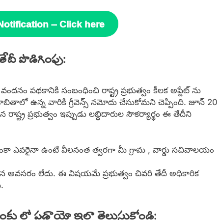
tification – Click here
తేదీ పొడిగింపు:
కి వందనం పథకానికి సంబంధించి రాష్ట్ర ప్రభుత్వం కీలక అప్డేట్ ను
బితాలో ఉన్న వారికి గ్రీవెన్స్ నమోదు చేసుకోమని చెప్పింది. జూన్ 20
 రాష్ట్ర ప్రభుత్వం ఇప్పుడు లబ్ధిదారుల సౌకర్యార్థం ఈ తేదీని
 ఇంకా ఎవరైనా ఉంటే వీలనంత త్వరగా మీ గ్రామ , వార్డు సచివాలయం
 అవసరం లేదు. ఈ విషయమే ప్రభుత్వం చివరి తేదీ అధికారిక
.
ాంకు లో పడ్డాయో ఇలా తెలుసుకోండి: