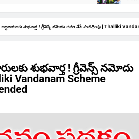
ం లబ్ధిదారులకు శుభవార్త ! గ్రీవెన్స్ నమోదు చివరి తేదీ పొడిగింపు | Th
ులకు శుభవార్త ! గ్రీవెన్స్ నమోదు
halliki Vandanam Scheme
tended