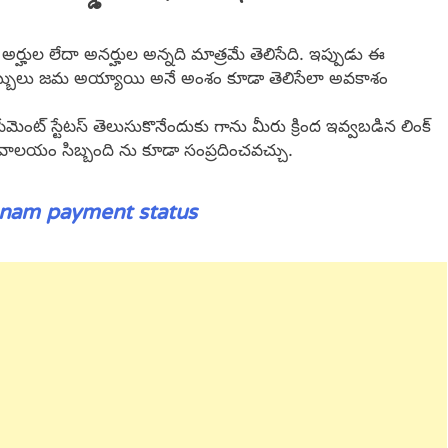
ర్హుల లేదా అనర్హుల అన్నది మాత్రమే తెలిసేది. ఇప్పుడు ఈ
డబ్బులు జమ అయ్యాయి అనే అంశం కూడా తెలిసేలా అవకాశం
ేమెంట్ స్టేటస్ తెలుసుకొనేందుకు గాను మీరు క్రింద ఇవ్వబడిన లింక్
చివాలయం సిబ్బంది ను కూడా సంప్రదించవచ్చు.
hanam payment status