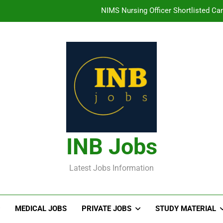
తిరుమల తిరుపతి దేవస్థానం సంస్థలో ఉద్యోగ
హైదరాబాద్ లో ఉన్న TI
తెలంగా
NIMS Nursing Officer Shortlisted Cand
తిరుమల తిరుపతి దేవస్థానం సంస్థలో ఉద్యోగ
హైదరాబాద్ లో ఉన్న TI
INB Jobs
Latest Jobs Information
MEDICAL JOBS
PRIVATE JOBS
STUDY MATERIAL