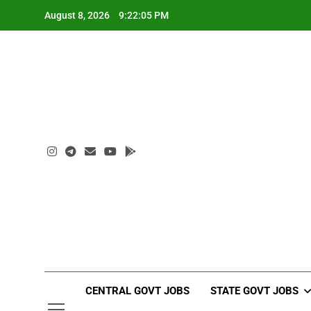
Skip
August 8, 2026
9:22:06 PM
to
content
CENTRAL GOVT JOBS
STATE GOVT JOBS