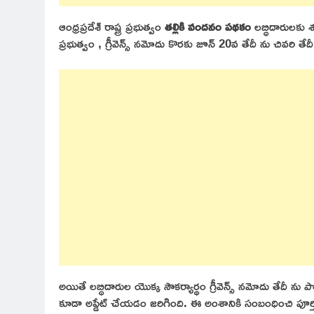
ఆంధ్రప్రదేశ్ రాష్ట్ర ప్రభుత్వం
తల్లికి వందనం పథకం
లబ్ధిదారులకు 
ప్రభుత్వం , గ్రీవెన్స్ నమోదు కొరకు జూన్ 20వ తేదీ ను చివరి తే
అయితే లబ్ధిదారుల యొక్క సౌకర్యార్థం గ్రీవెన్స్ నమోదు తేదీ ను 
కూడా అప్డేట్ చేయడం జరిగింది. ఈ అంశానికి సంబంధించి పూర