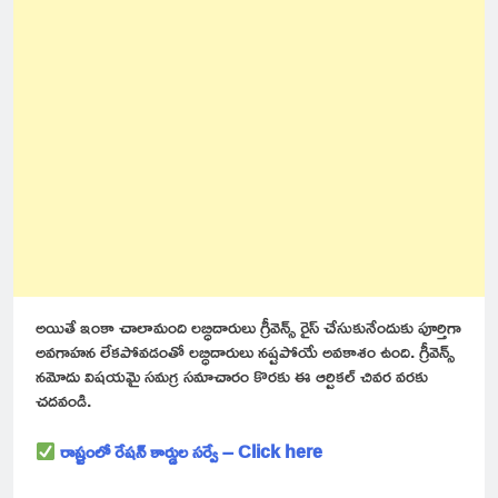
అయితే ఇంకా చాలామంది లబ్ధిదారులు గ్రీవెన్స్ రైస్ చేసుకునేందుకు పూర్తిగా
అవగాహన లేకపోవడంతో లబ్ధిదారులు నష్టపోయే అవకాశం ఉంది. గ్రీవెన్స్
నమోదు విషయమై సమగ్ర సమాచారం కొరకు ఈ ఆర్టికల్ చివర వరకు
చదవండి.
రాష్ర్టంలో రేషన్ కార్డుల సర్వే – Click here