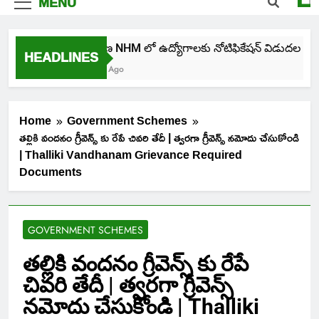
MENU
తెలంగాణ NHM లో ఉద్యోగాలకు నోటిఫికేషన్ విడుదల
HEADLINES
18 Hours Ago
Home
Government Schemes
తల్లికి వందనం గ్రీవెన్స్ కు రేపే చివరి తేదీ | త్వరగా గ్రీవెన్స్ నమోదు చేసుకోండి
| Thalliki Vandhanam Grievance Required
Documents
GOVERNMENT SCHEMES
తల్లికి వందనం గ్రీవెన్స్ కు రేపే
చివరి తేదీ | త్వరగా గ్రీవెన్స్
నమోదు చేసుకోండి | Thalliki