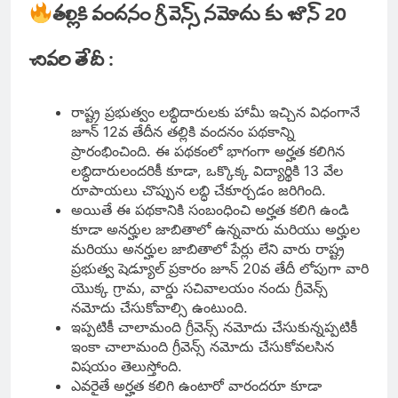
తల్లికి వందనం గ్రీవెన్స్ నమోదు కు జూన్ 20
చివరి తేదీ :
రాష్ట్ర ప్రభుత్వం లబ్ధిదారులకు హామీ ఇచ్చిన విధంగానే
జూన్ 12వ తేదీన తల్లికి వందనం పథకాన్ని
ప్రారంభించింది. ఈ పథకంలో భాగంగా అర్హత కలిగిన
లబ్ధిదారులందరికీ కూడా, ఒక్కొక్క విద్యార్థికి 13 వేల
రూపాయలు చొప్పున లబ్ధి చేకూర్చడం జరిగింది.
అయితే ఈ పథకానికి సంబంధించి అర్హత కలిగి ఉండి
కూడా అనర్హుల జాబితాలో ఉన్నవారు మరియు అర్హుల
మరియు అనర్హుల జాబితాలో పేర్లు లేని వారు రాష్ట్ర
ప్రభుత్వ షెడ్యూల్ ప్రకారం జూన్ 20వ తేదీ లోపుగా వారి
యొక్క గ్రామ, వార్డు సచివాలయం నందు గ్రీవెన్స్
నమోదు చేసుకోవాల్సి ఉంటుంది.
ఇప్పటికీ చాలామంది గ్రీవెన్స్ నమోదు చేసుకున్నప్పటికీ
ఇంకా చాలామంది గ్రీవెన్స్ నమోదు చేసుకోవలసిన
విషయం తెలుస్తోంది.
ఎవరైతే అర్హత కలిగి ఉంటారో వారందరూ కూడా