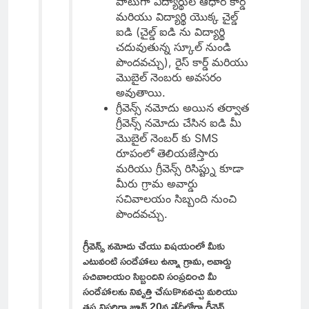
పాటుగా విద్యార్థుల ఆధార్ కార్డ్
మరియు విద్యార్థి యొక్క చైల్డ్
ఐడి (చైల్డ్ ఐడి ను విద్యార్థి
చదువుతున్న స్కూల్ నుండి
పొందవచ్చు), రైస్ కార్డ్ మరియు
మొబైల్ నెంబరు అవసరం
అవుతాయి.
గ్రీవెన్స్ నమోదు అయిన తర్వాత
గ్రీవెన్స్ నమోదు చేసిన ఐడి మీ
మొబైల్ నెంబర్ కు SMS
రూపంలో తెలియజేస్తారు
మరియు గ్రీవెన్స్ రిసిప్ట్ను కూడా
మీరు గ్రామ అవార్డు
సచివాలయం సిబ్బంది నుంచి
పొందవచ్చు.
గ్రీవెన్స్ నమోదు చేయు విషయంలో మీకు
ఎటువంటి సందేహాలు ఉన్నా గ్రామ, అవార్డు
సచివాలయం సిబ్బందిని సంప్రదించి మీ
సందేహాలను నివృత్తి చేసుకొనవచ్చు మరియు
తప్పనిసరిగా జూన్ 20వ తేదీలోగా గ్రీవెన్స్