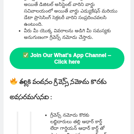
అయితే డిజిటల్ అసిస్టెంట్ వారిని వార్డు
సచివాలయంలో అయితే వార్డు ఎడ్యుకేషన్ మరియు
డేటా ప్రాసెసింగ్ సెక్రటరీ వారిని సంప్రదించవలసి
ఉంటుంది.
వీరు మీ యొక్క వివరాలను అడిగి మీ సమస్యకు
అనుగుణంగా గ్రీవెన్స్ నమోదు చేస్తారు.
Join Our What’s App Channel –
Click here
తల్లికి వందనం గ్రీవెన్స్ నమోదు కొరకు
అవసరమగునవి :
గ్రీవెన్స్ నమోదు కొరకు
లబ్ధిదారులు తల్లి ఆధార్ కార్డ్
లేదా గార్డియన్ ఆధార్ కార్డ్ తో