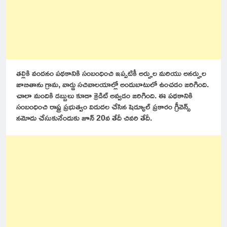
తల్లికి వందనం పథకానికి సంబంధించి ఇప్పటికీ అర్హుల మరియు అనర్హుల
జాబితాను గ్రామ, వార్డు సచివాలయాల్లో అందుబాటులో ఉంచడం జరిగింది.
చాలా మందికి డబ్బులు కూడా క్రెడిట్ అవ్వడం జరిగింది. ఈ పథకానికి
సంబంధించి రాష్ట్ర ప్రభుత్వం విడుదల చేసిన షెడ్యూల్ ప్రకారం గ్రీవెన్స్
నమోదు చేసుకునేందుకు జూన్ 20వ తేదీ చివరి తేదీ.