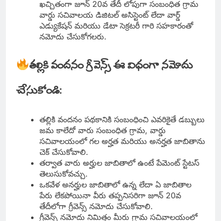
ఖచ్చితంగా జూన్ 20వ తేదీ లోపుగా సంబంధిత గ్రామ
వార్డు సచివాలయ డిజిటల్ అసిస్టెంట్ లేదా వార్డ్
ఎడ్యుకేషన్ మరియు డేటా సెక్రటరీ గారి సహకారంతో
నమోదు చేసుకోగలరు.
తల్లికి వందనం గ్రీవెన్స్ ఈ విధంగా నమోదు
చేసుకోండి:
తల్లికి వందనం పథకానికి సంబంధించి ఎవరికైతే డబ్బులు
జమ కాలేదో వారు సంబంధిత గ్రామ, వార్డు
సచివాలయంలో గల అర్హత మరియు అనర్హత జాబితాను
చెక్ చేసుకోవాలి.
తర్వాత వారు అర్హుల జాబితాలో ఉంటే పేమెంట్ స్టేటస్
తెలుసుకోవచ్చు.
ఒకవేళ అనర్హుల జాబితాలో ఉన్న లేదా ఏ జాబితాల
పేరు లేకపోయినా వీరు తప్పనిసరిగా జూన్ 20వ
తేదీలోగా గ్రీవెన్స్ నమోదు చేసుకోవాలి.
గ్రీవెన్స్ నమోదు నిమిత్తం మీరు గ్రామ సచివాలయంలో